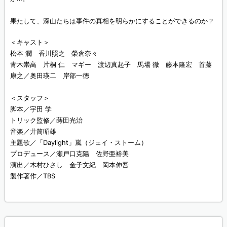
果たして、深山たちは事件の真相を明らかにすることができるのか？
＜キャスト＞
松本 潤 香川照之 榮倉奈々
青木崇高 片桐 仁 マギー 渡辺真起子 馬場 徹 藤本隆宏 首藤
康之／奥田瑛二 岸部一徳
＜スタッフ＞
脚本／宇田 学
トリック監修／蒔田光治
音楽／井筒昭雄
主題歌／「Daylight」嵐（ジェイ・ストーム）
プロデュース／瀬戸口克陽 佐野亜裕美
演出／木村ひさし 金子文紀 岡本伸吾
製作著作／TBS