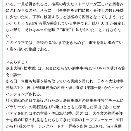
いる。一旦起訴されると、検察の考えたストーリーが正しいと鵜呑み
にされがちなのだ。さらに、刑事事件を専門に扱う弁護士の数も極端
に少ないため、丁寧に検証することは極めて困難となってしまう。だ
が、たとえ 99.9% 有罪が確定している事件でも、残り 0.1% が確定し
ない限り、それは本当の意味で “事実” に辿り付いたことにはならな
い。
このドラマでは、最後の 0.1% まであきらめず、事実を追い求めてい
く姿を描いた物語である。
＜あらすじ＞
深山大翔 (松本潤) は、お金にならない刑事事件ばかりを引き受ける貧
乏弁護士。
ある日、何度も無罪を勝ち取っている実績を買われ、日本４大法律事
務所の1つ、斑目法律事務所の所長・斑目春彦 (岸部一徳) からヘッド
ハンティングされる。
社会貢献の名目で新設された斑目法律事務所の刑事事件専門チームに
パラリーガルの明石達也 (片桐仁)とともに移籍した深山であったが、
バディを組むはずの室長・佐田篤弘(香川照之)は、大企業の顧問弁護
士を務め巨額の利益をもたらしてきた民事のトッププレーヤー。斑目
から1年後のマネージングパートナー昇格を条件に出され、渋々異動