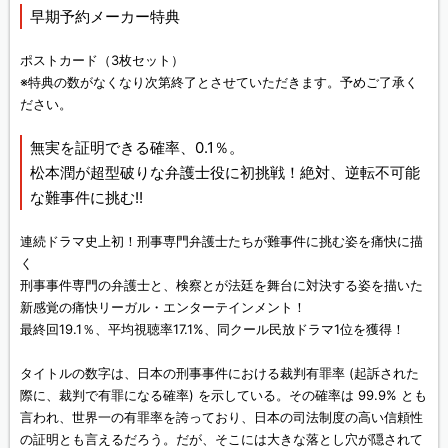
早期予約メーカー特典
ポストカード（3枚セット）
※特典の数がなくなり次第終了とさせていただきます。予めご了承く
ださい。
無実を証明できる確率、0.1％。
松本潤が超型破りな弁護士役に初挑戦！絶対、逆転不可能
な難事件に挑む!!
連続ドラマ史上初！刑事専門弁護士たちが難事件に挑む姿を痛快に描
く
刑事事件専門の弁護士と、検察とが法廷を舞台に対決する姿を描いた
新感覚の痛快リーガル・エンターテインメント！
最終回19.1％、平均視聴率17.1%、同クール民放ドラマ1位を獲得！
タイトルの数字は、日本の刑事事件における裁判有罪率 (起訴された
際に、裁判で有罪になる確率) を示している。その確率は 99.9% とも
言われ、世界一の有罪率を誇っており、日本の司法制度の高い信頼性
の証明とも言えるだろう。だが、そこには大きな落とし穴が隠されて