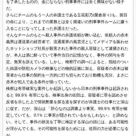
を了承したものの、金にならない刑事事件には全く興味がない様子
だ。
さらにチームのもう一人の弁護士である立花彩乃(榮倉奈々)も、斑目
の命により、これまでの業務とは全く畑違いの刑事事件ルームに嫌々
入ることになってしまった弁護士だった。
そんなチームのもとへ殺人事件の弁護依頼が舞い込む。依頼人の赤木
義男は運送業の経営者で、流通業界の風雲児としてメディアを賑わせ
たネットショップ社長が殺害された事件の殺人容疑として逮捕された
が、本人は酒に酔っていて事件当日の記憶がなく、事件の関与を否
定。無実を訴えている。しかし、検察庁の調べによると、指紋のつい
た凶器や防犯カメラの映像などの物的証拠に加え、容疑者の赤木は被
害者から仕事の契約を一方的に打ち切られており動機も充分。まさに
赤木が犯人である条件が揃っていた。
検察は有罪確実な案件しか起訴しないから日本の刑事事件は起訴され
ると 99.9％ 有罪になる。検事出身の佐田は、容疑者に罪を認めさせ
反省を示した上で情状酌量を探る道を探すのが弁護士の仕事だと深山
に促す。だが、深山は 「肝心なのは調書より事実。99.9％ 有罪が確
定していても、0.1％ に事実が隠されているかもしれない」 と諦めな
い。そして、事件の状況を丁寧に検証する深山の頭には、ある可能性
が浮かんでくる。その可能性を探るためには、佐田の力が必要になる
が…。