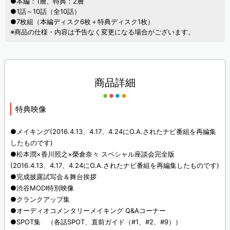
●本編：1層、特典：2層
●1話～10話（全10話）
●7枚組（本編ディスク6枚＋特典ディスク1枚）
※商品の仕様・内容は予告なく変更になる場合がございます。
商品詳細
特典映像
●メイキング(2016.4.13、4.17、4.24にO.A.されたナビ番組を再編集
したものです)
●松本潤×香川照之×榮倉奈々 スペシャル座談会完全版
(2016.4.13、4.17、4.24にO.A.されたナビ番組を再編集したものです)
●完成披露試写会＆舞台挨拶
●渋谷MODI特別映像
●クランクアップ集
●オーディオコメンタリーメイキング Q&Aコーナー
●SPOT集 （各話SPOT、直前ガイド（#1、#2、#9））