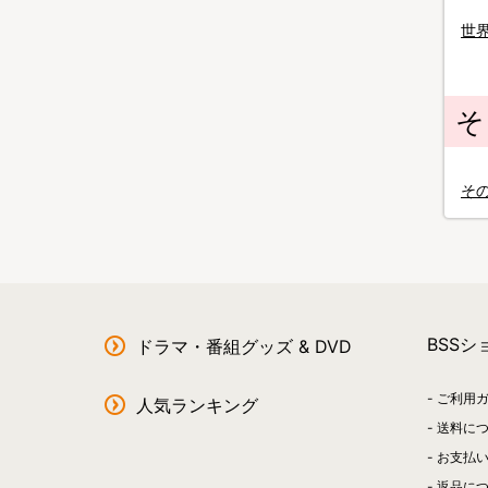
世
そ
そ
BSS
ドラマ・番組グッズ & DVD
ご利用
人気ランキング
送料に
お支払
返品に