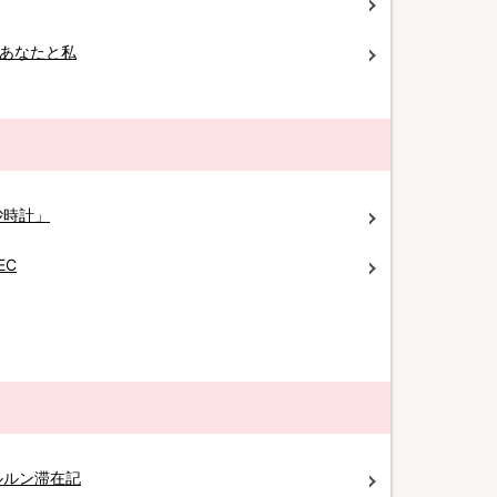
のあなたと私
砂時計」
EC
ルルン滞在記