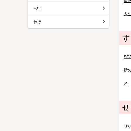
情
ら行
人
わ行
す
SC
砂
ス
せ
せ