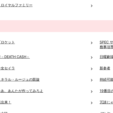
・ロイヤルファミリー
町ロケット
SPEC
務事項
－DEATH CASH－
日曜劇場
公女セイラ
新参者
ェネラル・ルージュの凱旋
持続可
ゃあ、あんたが作ってみろよ
19番目
版出来！
冗談じ