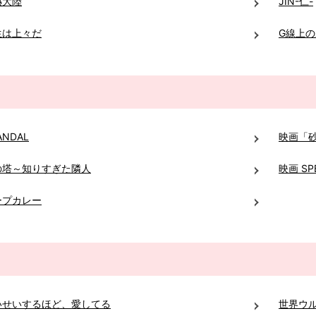
熱大陸
JIN-仁-
生は上々だ
G線上
ANDAL
映画「
の塔～知りすぎた隣人
映画 SP
ープカレー
いせいするほど、愛してる
世界ウ