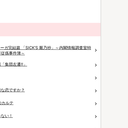
 サーガ完結篇 「SICK'S 厩乃抄」～内閣情報調査室特
専従係事件簿～
「集団左遷!!」
能な恋ですか？
のカルテ
ゃない！