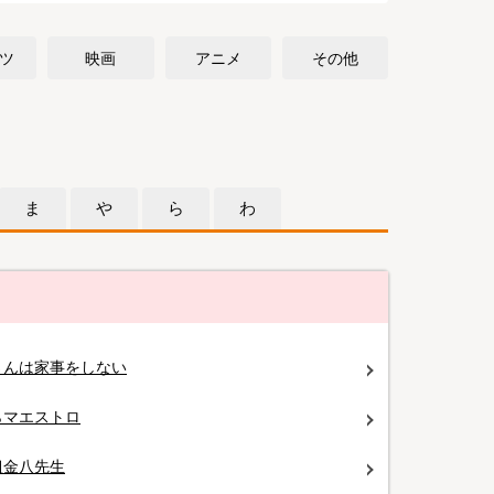
ツ
映画
アニメ
その他
ま
や
ら
わ
さんは家事をしない
らマエストロ
組金八先生