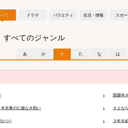
すべて
ドラマ
バラエティ
生活・情報
スポー
すべてのジャンル
あ
か
さ
た
な
は
愛
西園寺
々木夫妻の仁義なき戦い
さよな
人のパパ
３年Ｂ