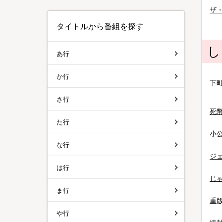
ザ
タイトルから番組を探す
し
あ行
か行
下
さ行
死幣
た行
小
な行
ジ
は行
じ
ま行
重
や行