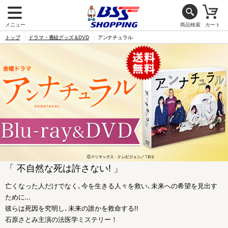
メニュー
商品検索
カート
トップ
ドラマ・番組グッズ＆DVD
アンナチュラル
「 不自然な死は許さない! 」
亡くなった人だけでなく､今を生きる人々を救い､未来への希望を見出す
ために…
彼らは死因を究明し､未来の誰かを救命する!!
石原さとみ主演の法医学ミステリー！