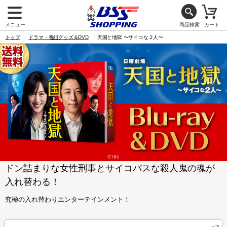
メニュー
商品検索
カート
トップ
ドラマ・番組グッズ＆DVD
天国と地獄 〜サイコな２人〜
ドン詰まりな女性刑事とサイコパスな殺人鬼の魂が
入れ替わる！
究極の入れ替わりエンターテインメント！