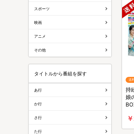
スポーツ
映画
アニメ
その他
タイトルから番組を探す
送
持
あ行
娘の
か行
B
￥
さ行
た行