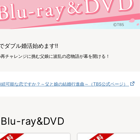
でダブル婚活始めます!!
の再チャレンジに挑む父娘に波乱の恋物語が幕を開ける！
持続可能な恋ですか？～父と娘の結婚行進曲～（TBS公式ページ）
Blu-ray&DVD