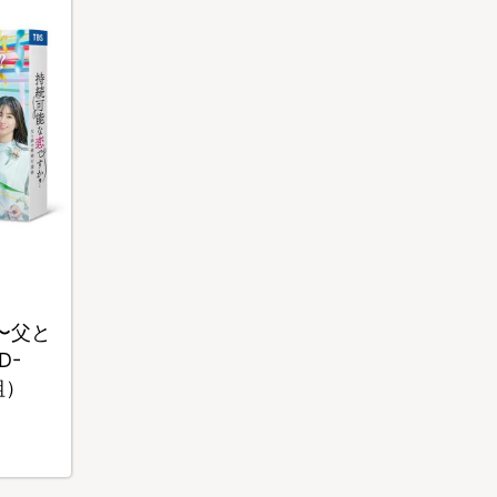
〜父と
D-
組）