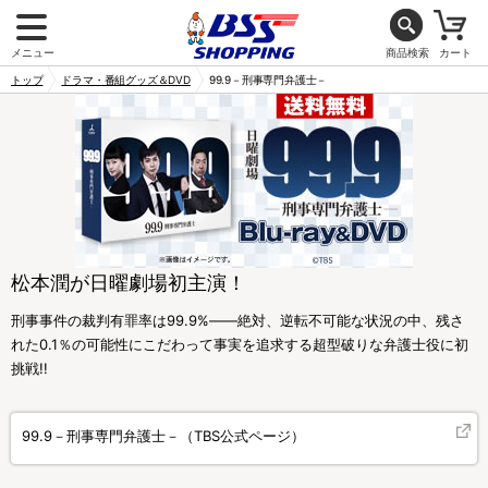
メニュー
商品検索
カート
トップ
ドラマ・番組グッズ＆DVD
99.9－刑事専門弁護士－
松本潤が日曜劇場初主演！
刑事事件の裁判有罪率は99.9%――絶対、逆転不可能な状況の中、残さ
れた0.1％の可能性にこだわって事実を追求する超型破りな弁護士役に初
挑戦!!
99.9－刑事専門弁護士－（TBS公式ページ）