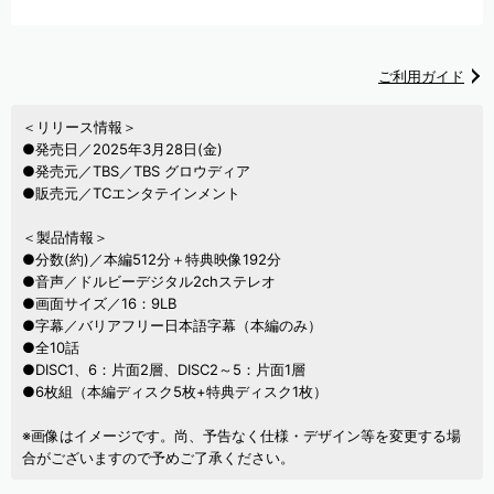
ご利用ガイド
＜リリース情報＞
●発売日／2025年3月28日(金)
●発売元／TBS／TBS グロウディア
●販売元／TCエンタテインメント
＜製品情報＞
●分数(約)／本編512分＋特典映像192分
●音声／ドルビーデジタル2chステレオ
●画面サイズ／16：9LB
●字幕／バリアフリー日本語字幕（本編のみ）
●全10話
●DISC1、6：片面2層、DISC2～5：片面1層
●6枚組（本編ディスク5枚+特典ディスク1枚）
※画像はイメージです。尚、予告なく仕様・デザイン等を変更する場
合がございますので予めご了承ください。