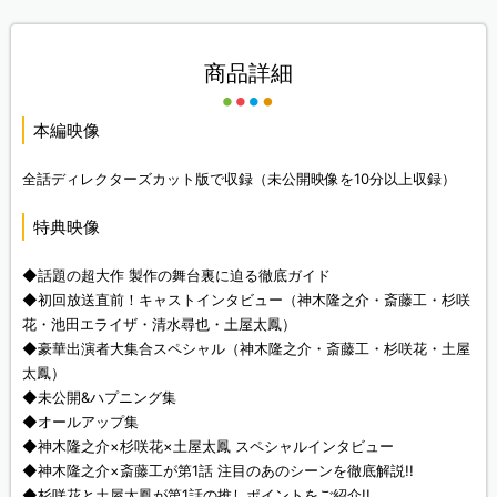
商品詳細
本編映像
全話ディレクターズカット版で収録（未公開映像を10分以上収録）
特典映像
◆話題の超大作 製作の舞台裏に迫る徹底ガイド
◆初回放送直前！キャストインタビュー（神木隆之介・斎藤工・杉咲
花・池田エライザ・清水尋也・土屋太鳳）
◆豪華出演者大集合スペシャル（神木隆之介・斎藤工・杉咲花・土屋
太鳳）
◆未公開&ハプニング集
◆オールアップ集
◆神木隆之介×杉咲花×土屋太鳳 スペシャルインタビュー
◆神木隆之介×斎藤工が第1話 注目のあのシーンを徹底解説!!
◆杉咲花と土屋太鳳が第1話の推しポイントをご紹介!!