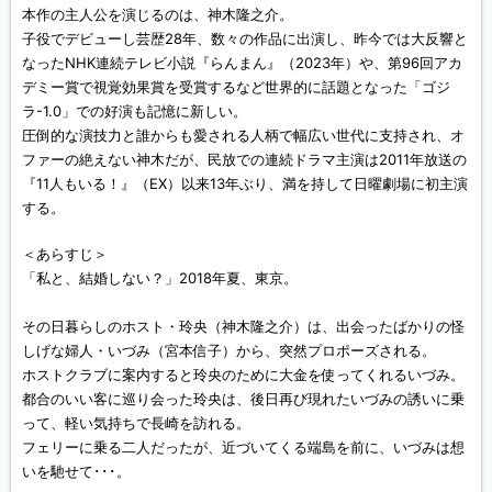
本作の主人公を演じるのは、神木隆之介。
子役でデビューし芸歴28年、数々の作品に出演し、昨今では大反響と
なったNHK連続テレビ小説『らんまん』（2023年）や、第96回アカ
デミー賞で視覚効果賞を受賞するなど世界的に話題となった「ゴジ
ラ-1.0」での好演も記憶に新しい。
圧倒的な演技力と誰からも愛される人柄で幅広い世代に支持され、オ
ファーの絶えない神木だが、民放での連続ドラマ主演は2011年放送の
『11人もいる！』（EX）以来13年ぶり、満を持して日曜劇場に初主演
する。
＜あらすじ＞
「私と、結婚しない？」2018年夏、東京。
その日暮らしのホスト・玲央（神木隆之介）は、出会ったばかりの怪
しげな婦人・いづみ（宮本信子）から、突然プロポーズされる。
ホストクラブに案内すると玲央のために大金を使ってくれるいづみ。
都合のいい客に巡り会った玲央は、後日再び現れたいづみの誘いに乗
って、軽い気持ちで長崎を訪れる。
フェリーに乗る二人だったが、近づいてくる端島を前に、いづみは想
いを馳せて･･･。