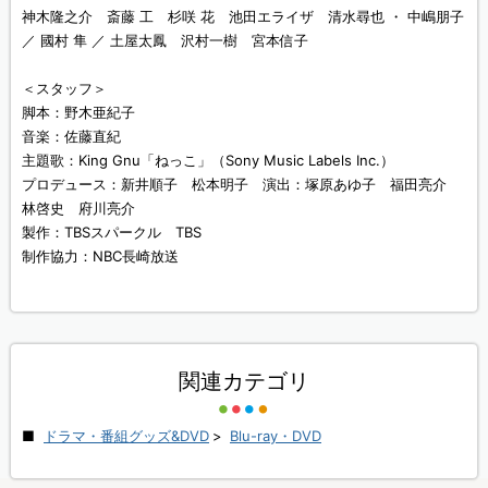
神木隆之介 斎藤 工 杉咲 花 池田エライザ 清水尋也 ・ 中嶋朋子
／ 國村 隼 ／ 土屋太鳳 沢村一樹 宮本信子
＜スタッフ＞
脚本：野木亜紀子
音楽：佐藤直紀
主題歌：King Gnu「ねっこ」（Sony Music Labels Inc.）
プロデュース：新井順子 松本明子 演出：塚原あゆ子 福田亮介
林啓史 府川亮介
製作：TBSスパークル TBS
制作協力：NBC長崎放送
関連カテゴリ
ドラマ・番組グッズ&DVD
>
Blu-ray・DVD