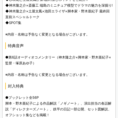
◆神木隆之介×斎藤工 端島のミニチュア模型でドラマの魅力を深掘り!
◆神木隆之介×土屋太鳳×池田エライザ×脚本家・野木亜紀子 最終回
直前スペシャルトーク
◆SPOT集
※内容・名称は予告なく変更となる場合がございます。
特典音声
●第6話オーディオコメンタリー（神木隆之介×脚本家・野木亜紀子×
監督・塚原あゆ子）
※内容・名称は予告なく変更となる場合がございます。
封入特典
●ブックレット全56P
脚本・野木亜紀子による作品解説「ノギノート」、演出担当の各話解
説「ディレクターズノート」、鉄平の日記一部公開、セット図解説、
オフショット集などを掲載！