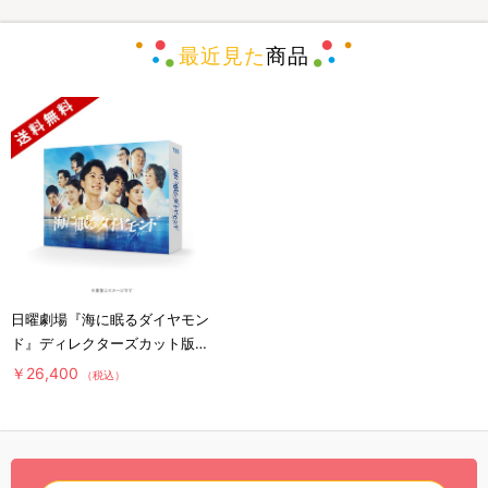
最近見た
商品
日曜劇場『海に眠るダイヤモン
ド』ディレクターズカット版／
DVD-BOX（送料無料・6枚
￥26,400
（税込）
組）