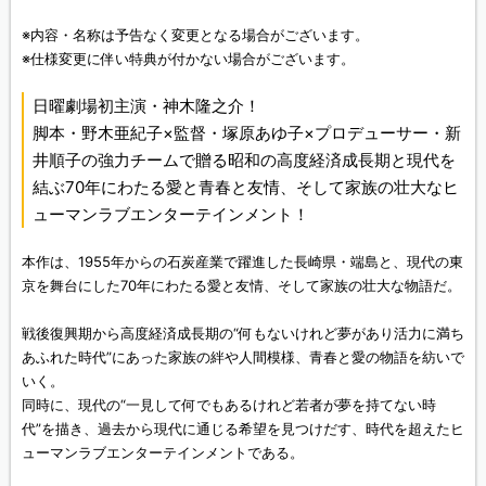
※内容・名称は予告なく変更となる場合がございます。
※仕様変更に伴い特典が付かない場合がございます。
日曜劇場初主演・神木隆之介！
脚本・野木亜紀子×監督・塚原あゆ子×プロデューサー・新
井順子の強力チームで贈る昭和の高度経済成長期と現代を
結ぶ70年にわたる愛と青春と友情、そして家族の壮大なヒ
ューマンラブエンターテインメント！
本作は、1955年からの石炭産業で躍進した長崎県・端島と、現代の東
京を舞台にした70年にわたる愛と友情、そして家族の壮大な物語だ。
戦後復興期から高度経済成長期の“何もないけれど夢があり活力に満ち
あふれた時代”にあった家族の絆や人間模様、青春と愛の物語を紡いで
いく。
同時に、現代の“一見して何でもあるけれど若者が夢を持てない時
代”を描き、過去から現代に通じる希望を見つけだす、時代を超えたヒ
ューマンラブエンターテインメントである。