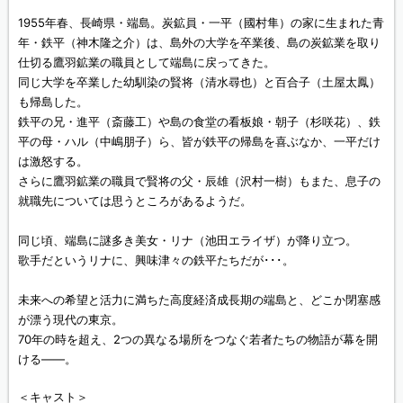
1955年春、長崎県・端島。炭鉱員・一平（國村隼）の家に生まれた青
年・鉄平（神木隆之介）は、島外の大学を卒業後、島の炭鉱業を取り
仕切る鷹羽鉱業の職員として端島に戻ってきた。
同じ大学を卒業した幼馴染の賢将（清水尋也）と百合子（土屋太鳳）
も帰島した。
鉄平の兄・進平（斎藤工）や島の食堂の看板娘・朝子（杉咲花）、鉄
平の母・ハル（中嶋朋子）ら、皆が鉄平の帰島を喜ぶなか、一平だけ
は激怒する。
さらに鷹羽鉱業の職員で賢将の父・辰雄（沢村一樹）もまた、息子の
就職先については思うところがあるようだ。
同じ頃、端島に謎多き美女・リナ（池田エライザ）が降り立つ。
歌手だというリナに、興味津々の鉄平たちだが･･･。
未来への希望と活力に満ちた高度経済成長期の端島と、どこか閉塞感
が漂う現代の東京。
70年の時を超え、2つの異なる場所をつなぐ若者たちの物語が幕を開
ける――。
＜キャスト＞