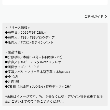
ご利用ガイド
＜リリース情報＞
●発売日／2026年9月2日(水)
●発売元／TBS／TBSグロウディア
●販売元／TCエンタテインメント
＜製品情報＞
●分数(約)／本編524分＋特典映像271分
●音声／ドルビーデジタル2chステレオ
●画面サイズ／16：9LB
●字幕／バリアフリー日本語字幕（本編のみ）
●全10話
●片面1層
●7枚組（本編ディスク5枚+特典ディスク2枚）
※画像はイメージです。尚、予告なく仕様・デザイン等を変更する場
合がございますので予めご了承ください。