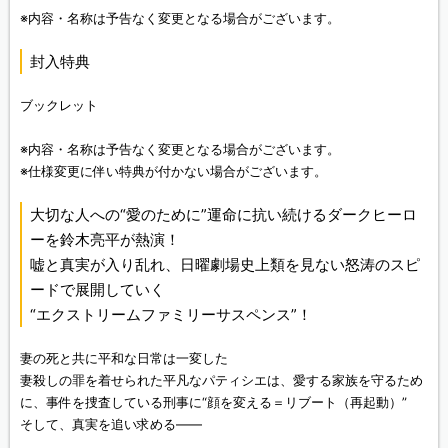
※内容・名称は予告なく変更となる場合がございます。
封入特典
ブックレット
※内容・名称は予告なく変更となる場合がございます。
※仕様変更に伴い特典が付かない場合がございます。
大切な人への“愛のために”運命に抗い続けるダークヒーロ
ーを鈴木亮平が熱演！
嘘と真実が入り乱れ、日曜劇場史上類を見ない怒涛のスピ
ードで展開していく
“エクストリームファミリーサスペンス”！
妻の死と共に平和な日常は一変した
妻殺しの罪を着せられた平凡なパティシエは、愛する家族を守るため
に、事件を捜査している刑事に“顔を変える＝リブート（再起動）”
そして、真実を追い求める——