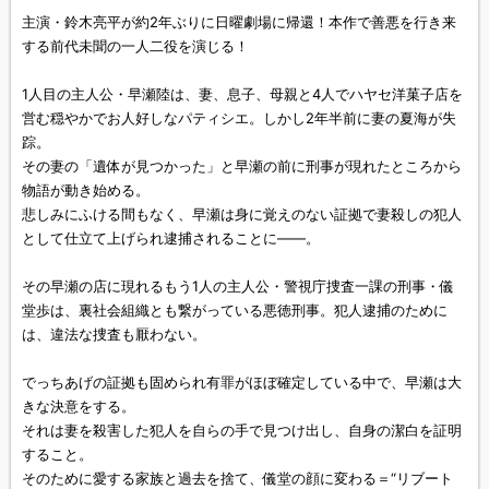
主演・鈴木亮平が約2年ぶりに日曜劇場に帰還！本作で善悪を行き来
する前代未聞の一人二役を演じる！
1人目の主人公・早瀬陸は、妻、息子、母親と4人でハヤセ洋菓子店を
営む穏やかでお人好しなパティシエ。しかし2年半前に妻の夏海が失
踪。
その妻の「遺体が見つかった」と早瀬の前に刑事が現れたところから
物語が動き始める。
悲しみにふける間もなく、早瀬は身に覚えのない証拠で妻殺しの犯人
として仕立て上げられ逮捕されることに——。
その早瀬の店に現れるもう1人の主人公・警視庁捜査一課の刑事・儀
堂歩は、裏社会組織とも繋がっている悪徳刑事。犯人逮捕のために
は、違法な捜査も厭わない。
でっちあげの証拠も固められ有罪がほぼ確定している中で、早瀬は大
きな決意をする。
それは妻を殺害した犯人を自らの手で見つけ出し、自身の潔白を証明
すること。
そのために愛する家族と過去を捨て、儀堂の顔に変わる＝“リブート