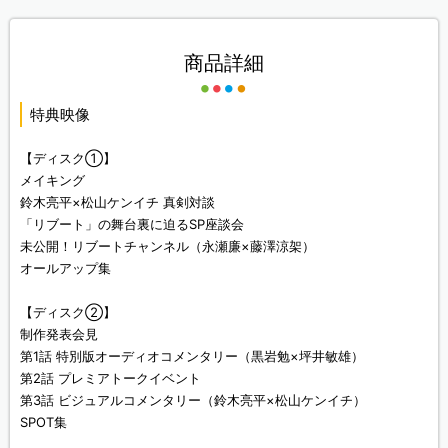
商品詳細
特典映像
【ディスク①】
メイキング
鈴木亮平×松山ケンイチ 真剣対談
「リブート」の舞台裏に迫るSP座談会
未公開！リブートチャンネル（永瀬廉×藤澤涼架）
オールアップ集
【ディスク②】
制作発表会見
第1話 特別版オーディオコメンタリー（黒岩勉×坪井敏雄）
第2話 プレミアトークイベント
第3話 ビジュアルコメンタリー（鈴木亮平×松山ケンイチ）
SPOT集