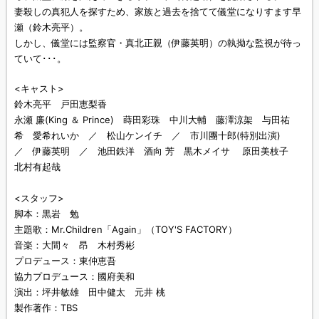
妻殺しの真犯人を探すため、家族と過去を捨てて儀堂になりすます早
瀬（鈴木亮平）。
しかし、儀堂には監察官・真北正親（伊藤英明）の執拗な監視が待っ
ていて･･･。
<キャスト>
鈴木亮平 戸田恵梨香
永瀬 廉(King ＆ Prince) 蒔田彩珠 中川大輔 藤澤涼架 与田祐
希 愛希れいか ／ 松山ケンイチ ／ 市川團十郎(特別出演)
／ 伊藤英明 ／ 池田鉄洋 酒向 芳 黒木メイサ 原田美枝子
北村有起哉
<スタッフ>
脚本：黒岩 勉
主題歌：Mr.Children「Again」（TOY'S FACTORY）
音楽：大間々 昂 木村秀彬
プロデュース：東仲恵吾
協力プロデュース：國府美和
演出：坪井敏雄 田中健太 元井 桃
製作著作：TBS