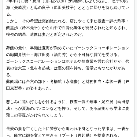
2年半前に妻・夏海（山口紗弥加）が前触れもなく失踪し、息子の拓
海（矢崎滉）と母の良子（原田美枝子）とともに帰りを待ち続けてい
る。
しかし、その希望は突如絶たれる。店にやって来た捜査一課の刑事・
儀堂歩（鈴木亮平）から山中で白骨化遺体が発見されたと知らされ、
検視の結果、遺体は妻だと断定されたのだ。
葬儀の最中、早瀬は夏海が勤めていたゴーシックスコーポレーション
の顧問弁護士・海江田勇（酒向芳）から不可解な質問を受ける。
ゴーシックスコーポレーションはホテルや飲食業を営む会社だが、代
表の合六亘（北村有起哉）は裏の顔を持ち、儀堂ともつながりがあ
る。
葬儀場には合六の部下・冬橋航（永瀬廉）と財務担当・幸後一香（戸
田恵梨香）の姿もあった。
悲しみに追い打ちをかけるように、捜査一課の刑事・足立翼（蒔田彩
珠）らが夏海のパソコンなどを押収。そして、ある証拠から早瀬に妻
殺しの容疑がかけられてしまう。
最愛の妻を亡くした上に警察から追われる身となった早瀬は、一香か
ら、儀堂に顔を変えて生きるリブート（再起動）を提案される。