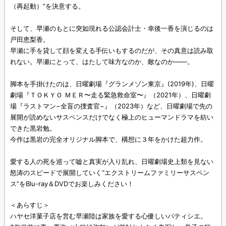
（再起動）”を決意する。
そして、早瀬のもとに突如現れる公認会計士・幸後一香を演じるのは
戸田恵梨香。
早瀬に手を貸して顔を変える手伝いもするのだが、その真意は読み取
れない。早瀬にとって、はたして味方なのか、敵なのか——。
脚本を手掛けたのは、日曜劇場『グランメゾン東京』(2019年)、日曜
劇場『ＴＯＫＹＯ ＭＥＲ〜走る緊急救命室〜』（2021年）、日曜劇
場『ラストマン−全盲の捜査官−』（2023年）など、日曜劇場で先の
展開が読めないサスペンスだけでなく極上のヒューマンドラマを紡い
できた黒岩勉。
今作は黒岩の完全オリジナル脚本で、構想に３年をかけた超力作。
愛する人の死を巡って嘘と真実が入り乱れ、日曜劇場史上類を見ない
怒涛のスピードで展開していく“エクストリームファミリーサスペン
ス”をBlu-ray＆DVDでお楽しみください！
＜あらすじ＞
ハヤセ洋菓子店を営む早瀬陸は家族を愛する心優しいパティシエ。