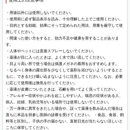
・用途以外には使用しないでください。
・使用前に必ず製品表示を読み、十分理解した上でご使用ください。
・目的とする効能、効果にそって定められた用法、用量を厳守して使
用してください。
・間違った使い方をすると、効力不足や健康を害することがありま
す。
・人体やペットには直接スプレーしないでください。
・薬液が目に入ったときは、よく水で洗い流してください。
・目より高い所で使う場合は保護メガネの着用をおすすめします。
・なるべく身体の露出部を少なくして薬剤を浴びないよういするとと
もに、できるだけ吸い込まないように注意してください。なお、必要
に応じて使用後は換気を行ってください。
・薬液が皮膚についたときは、石鹸を用いてよく洗ってください。
・アレルギー症状やかぶれを起こしやすい人、喘息の症状がある人、
病人、妊婦、乳幼児等がいる場所では使用しないでください。
・万一身体に異常をきたした場合や、誤って薬液を飲み込んだ場合は
直ちに本品を持参し医師の診療を受けてください。 ・食品、食器、飼
料等と区別し、子供の手の届かない、直射日光が当たらない涼しいと
ころに保管してください。