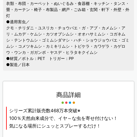
衣類・布団・カーペット・ぬいぐるみ・食器棚・キッチン・タンス・
畳・カーテン・椅子・布製品・網戸・ごみ箱・玄関・軒下・外壁・外
灯
●適用害虫／
クモ・チリダニ・ユスリカ・チョウバエ・ガ・アブ・カメムシ・ア
リ・ムカデ・ケムシ・カツオブシムシ・オオハサミムシ・コガネム
シ・テントウムシ・ゴミムシダマシ・ハチ・ショウジョウバエ・ゴミ
ムシ・コメツキムシ・カミキリムシ・トビケラ・カワゲラ・カゲロ
ウ・ウンカ・ガガンボ・ヤスデ・ヒラタキクイムシ
●材質／ボトル：PET トリガー：PP
●製造／日本
商品詳細
シリーズ累計販売数468万本突破※
100％天然由来成分で、イヤ～な虫を寄せ付けない！
気になる場所にシュッとスプレーするだけ！