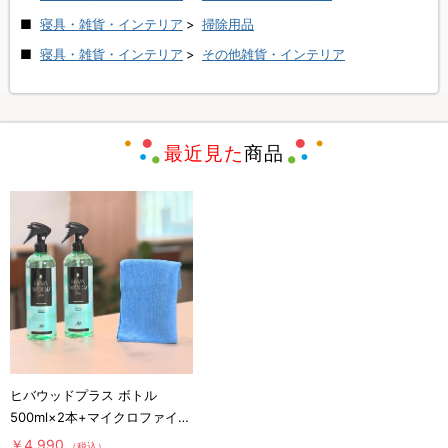
寝具・雑貨・インテリア
>
掃除用品
寝具・雑貨・インテリア
>
その他雑貨・インテリア
最近見た
商品
ヒバウッドプラス ボトル
500ml×2本+マイクロファイバ
ークロス×1枚／防虫スプレー
￥4,990
（税込）