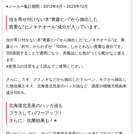
※メーカー集計期間：2012年4月～2025年12月
虫を寄せ付けない木“青森ヒバ”から抽出した
貴重な“ヒノキチオール”成分が入っています。
虫が寄り付かない木“青森ヒバ”から抽出した“ヒノキチオール”は、青
森ヒバ「約1t」からわずか「100ml」しかとれない貴重な成分です。
3回蒸留することで透明になり、布製品にも色がつく心配がなく使え
ます。
※使用上の注意をよく読んでご使用ください。
さらに、スギ、クスノキなどから抽出したテルペン、キクから抽出し
た除虫菊エキス、北海道北見産のハッカ油など、国産の植物天然由来
成分100％。
北海道北見産のハッカ油も
プラスしてパワーアップ！
さらに、抗菌効果も！※
旧バージョンから、さらに北海道北見産のハッカ油もプラスして進