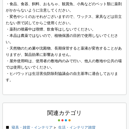
・食品、食器、飼料、おもちゃ、観賞魚、小鳥などのペット類に薬剤
がかからないように注意してください。
・変色やシミのおそれがございますので、ワックス、家具などは目立
たない所で試してからご使用ください。
・薬剤の噴霧中は喫煙、飲食等はしないでください。
・本品は農薬ではないので、植物保護の目的で使用しないでくださ
い。
・天然物のため澱や沈殿物、長期保管すると薬液が変色することがあ
りますが、製品効果に影響ありません。
・屋外使用時は、使用者の敷地内のみで行い、他人の敷地や公共の場
では使用しないでください。
・ヒバウッドは生活害虫防除剤協議会の自主基準に適合しておりま
す。
関連カテゴリ
寝具・雑貨・インテリア
>
生活・インテリア雑貨