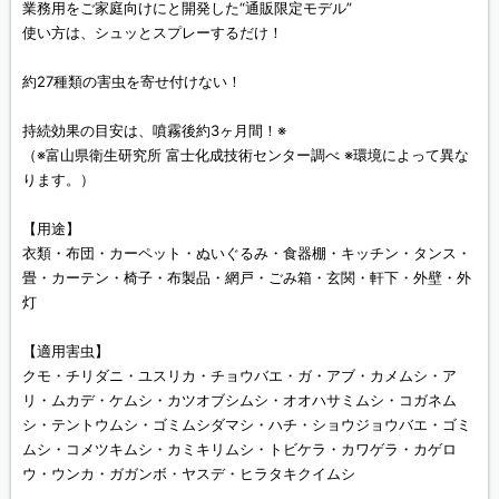
業務用をご家庭向けにと開発した“通販限定モデル”
使い方は、シュッとスプレーするだけ！
約27種類の害虫を寄せ付けない！
持続効果の目安は、噴霧後約3ヶ月間！※
（※富山県衛生研究所 富士化成技術センター調べ ※環境によって異な
ります。）
【用途】
衣類・布団・カーペット・ぬいぐるみ・食器棚・キッチン・タンス・
畳・カーテン・椅子・布製品・網戸・ごみ箱・玄関・軒下・外壁・外
灯
【適用害虫】
クモ・チリダニ・ユスリカ・チョウバエ・ガ・アブ・カメムシ・ア
リ・ムカデ・ケムシ・カツオブシムシ・オオハサミムシ・コガネム
シ・テントウムシ・ゴミムシダマシ・ハチ・ショウジョウバエ・ゴミ
ムシ・コメツキムシ・カミキリムシ・トビケラ・カワゲラ・カゲロ
ウ・ウンカ・ガガンボ・ヤスデ・ヒラタキクイムシ