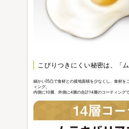
こびりつきにくい秘密は、「
細かい凹凸で食材との接地面積を少なくし、食材を
ィング。
内側に10層、外側に4層の合計14層のコーティング