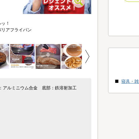
ルッ！
レジェンド松下オススメ
バリアフライパン
こびりつきにくく、料理
寝具・雑
体：アルミニウム合金 底部：鉄溶射加工