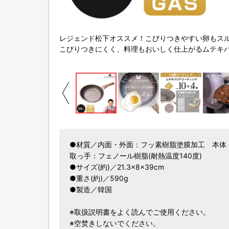
レジェンド松下オススメ！こびりつきやすい卵もス
こびりつきにくく、料理もおいしく仕上がるムテキ
●材質／内面・外面：フッ素樹脂塗膜加工 本
取っ手：フェノール樹脂(耐熱温度140度)
●サイズ(約)／21.3×8×39cm
●重さ(約)／590g
●製造／韓国
※取扱説明書をよく読んでご使用ください。
※空焚きしないでください。