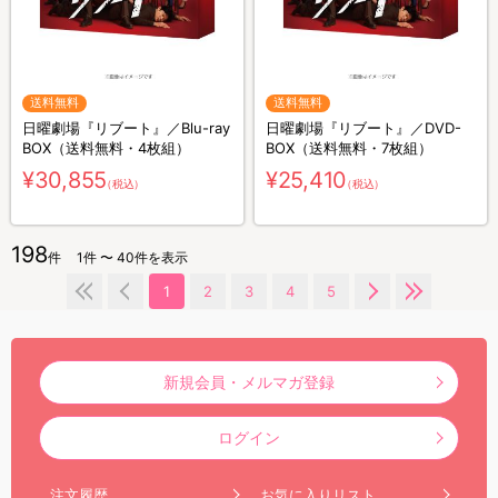
送料無料
送料無料
日曜劇場『リブート』／Blu-ray
日曜劇場『リブート』／DVD-
BOX（送料無料・4枚組）
BOX（送料無料・7枚組）
¥30,855
¥25,410
（税込）
（税込）
198
件
1件 〜 40件を表示
1
2
3
4
5
新規会員・メルマガ登録
ログイン
注文履歴
お気に入りリスト