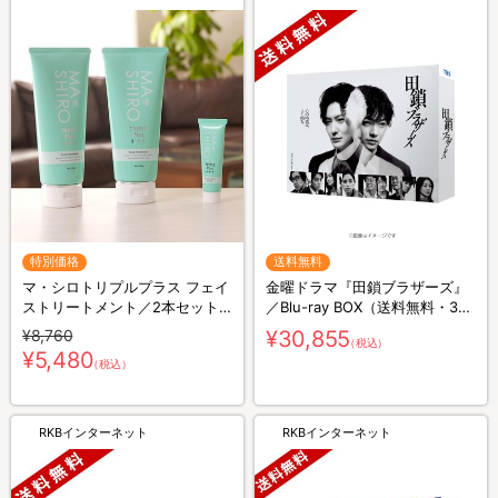
特別価格
送料無料
マ・シロトリプルプラス フェイ
金曜ドラマ『田鎖ブラザーズ』
ストリートメント／2本セット
／Blu-ray BOX（送料無料・3枚
(ミニマ・シロトリプルプラス
組）
¥8,760
¥30,855
（税込）
20g付き)
¥5,480
（税込）
RKBインターネット
RKBインターネット