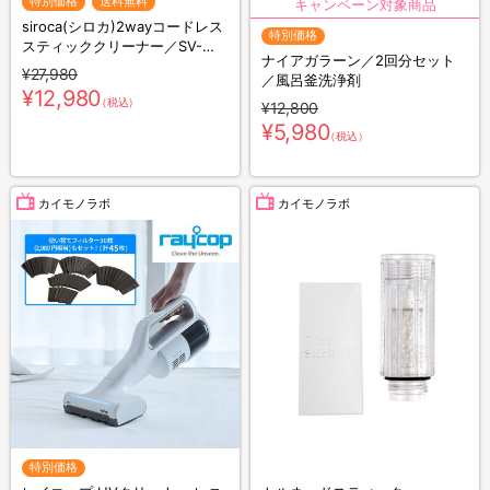
特別価格
送料無料
siroca(シロカ)2wayコードレス
特別価格
スティッククリーナー／SV-
ナイアガラーン／2回分セット
S281
¥27,980
／風呂釜洗浄剤
¥12,980
（税込）
¥12,800
¥5,980
（税込）
カイモノラボ
カイモノラボ
特別価格