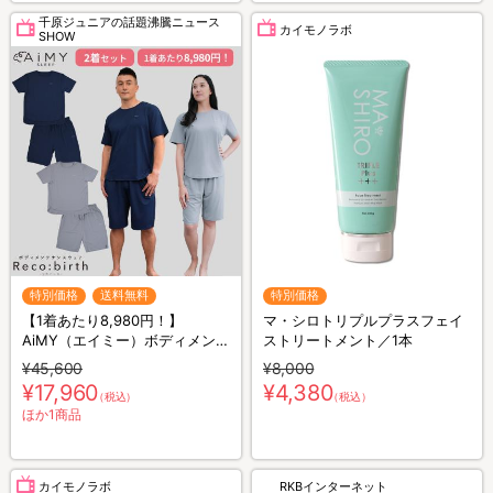
千原ジュニアの話題沸騰ニュース
カイモノラボ
SHOW
特別価格
送料無料
特別価格
【1着あたり8,980円！】
マ・シロトリプルプラスフェイ
AiMY（エイミー）ボディメンテ
ストリートメント／1本
ナンスウェア リカバース／半袖
¥45,600
¥8,000
半ズボン／2着セット／上下セ
¥17,960
¥4,380
（税込）
（税込）
ット／リカバリーウェア
ほか1商品
カイモノラボ
RKBインターネット