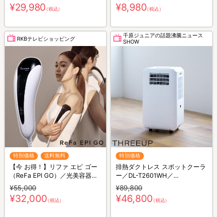
／軽量コンパクト／省エネ
¥29,980
¥8,980
（税込）
（税込）
千原ジュニアの話題沸騰ニュース
RKBテレビショッピング
SHOW
特別価格
送料無料
特別価格
【今 お得！】リファ エピ ゴー
排熱ダクトレス スポットクーラ
（ReFa EPI GO）／光美容器／
ー／DL-T2601WH／
ムダ毛ケア
THREEUP(スリーアップ)／取付
¥55,000
¥89,800
工事不要／除湿
¥32,000
¥46,800
（税込）
（税込）