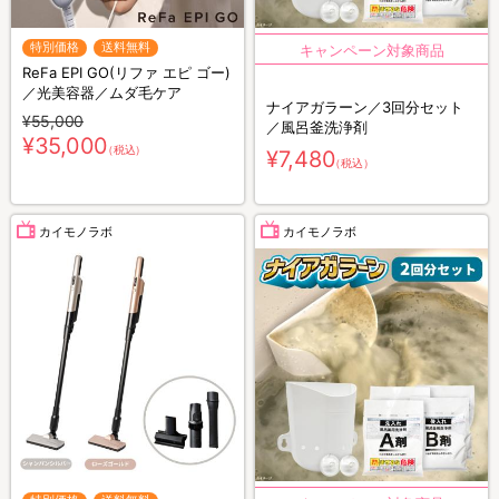
特別価格
送料無料
ReFa EPI GO(リファ エピ ゴー)
／光美容器／ムダ毛ケア
ナイアガラーン／3回分セット
¥55,000
／風呂釜洗浄剤
¥35,000
（税込）
¥7,480
（税込）
カイモノラボ
カイモノラボ