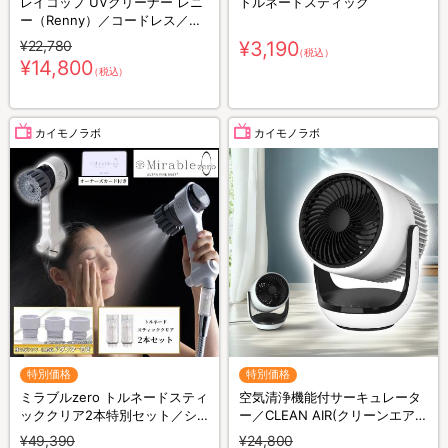
レイコップ UVクリーナー レニ
トルネードスティック
ー（Renny）／コードレス／軽
量／布団クリーナー
¥22,780
¥3,190
（税込）
¥14,800
（税込）
カイモノラボ
カイモノラボ
特別価格
特別価格
ミラブルzero トルネードスティ
空気清浄機能付サーキュレータ
ッククリア2本特別セット／シ
ー／CLEAN AIR(クリーンエア
ャワーヘッド
ー)／THREEUP(スリーアップ)
¥49,390
¥24,800