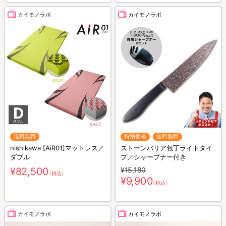
カイモノラボ
カイモノラボ
送料無料
特別価格
送料無料
nishikawa [AiR01]マットレス／
ストーンバリア包丁ライトタイ
ダブル
プ／シャープナー付き
¥82,500
¥15,180
（税込）
¥9,900
（税込）
カイモノラボ
カイモノラボ