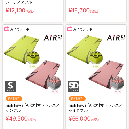
シーツ／ダブル
¥12,100
¥18,700
（税込）
（税込）
カイモノラボ
カイモノラボ
送料無料
送料無料
nishikawa [AiR01]マットレス／
nishikawa [AiR01]マットレス／
シングル
セミダブル
¥49,500
¥66,000
（税込）
（税込）