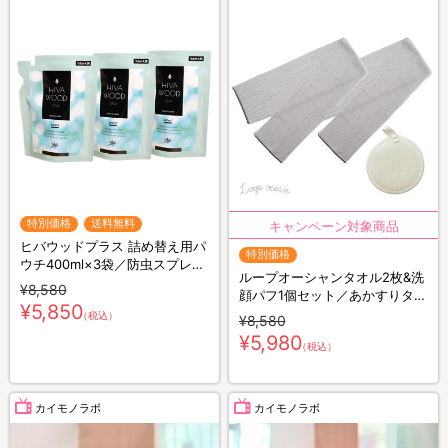
特別価格
送料無料
ヒバウッドプラス 詰め替え用パ
特別価格
ウチ400ml×3袋／防虫スプレー
ループオーシャンタオル2枚&洗
／防虫剤／害虫忌避剤
¥8,580
顔パフ1個セット／あかすりタオ
¥5,850
ル
（税込）
¥8,580
¥5,980
（税込）
カイモノラボ
カイモノラボ