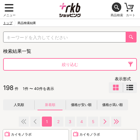
メニュー
商品検索
カート
トップ
商品検索結果
検索結果一覧
絞り込む
表示形式
198
件
1件 〜 40件を表示
人気順
新着順
価格が安い順
価格が高い順
1
2
3
4
5
カイモノラボ
カイモノラボ