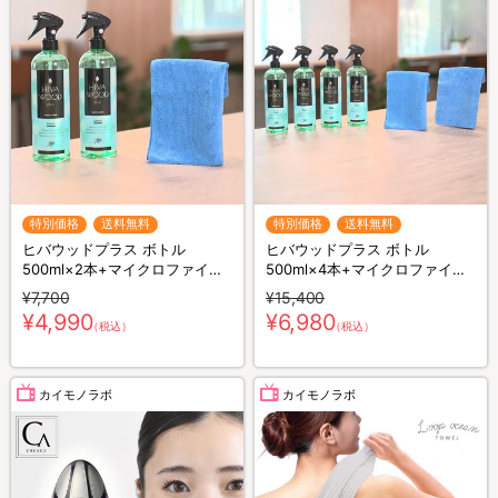
特別価格
送料無料
特別価格
送料無料
ヒバウッドプラス ボトル
ヒバウッドプラス ボトル
500ml×2本+マイクロファイバ
500ml×4本+マイクロファイバ
ークロス×1枚／防虫スプレー／
ークロス×2枚／防虫スプレー／
¥7,700
¥15,400
防虫剤／害虫忌避剤
防虫剤／害虫忌避剤
¥4,990
¥6,980
（税込）
（税込）
カイモノラボ
カイモノラボ