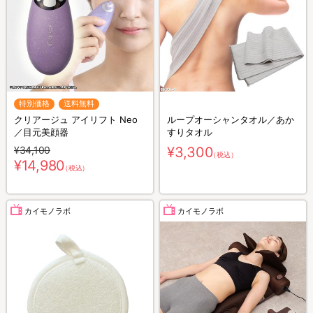
特別価格
送料無料
クリアージュ アイリフト Neo
ループオーシャンタオル／あか
／目元美顔器
すりタオル
¥34,100
¥3,300
（税込）
¥14,980
（税込）
カイモノラボ
カイモノラボ