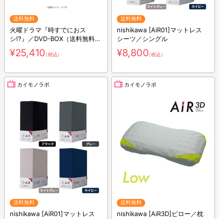
送料無料
送料無料
火曜ドラマ『時すでにおス
nishikawa [AiR01]マットレス
シ!?』／DVD-BOX（送料無料・
シーツ／シングル
6枚組）
¥25,410
¥8,800
（税込）
（税込）
カイモノラボ
カイモノラボ
送料無料
送料無料
nishikawa [AiR01]マットレス
nishikawa [AiR3D]ピロー／枕