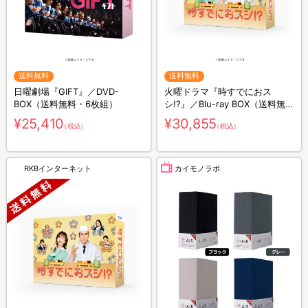
送料無料
送料無料
日曜劇場『GIFT』／DVD-
火曜ドラマ『時すでにおス
BOX（送料無料・6枚組）
シ!?』／Blu-ray BOX（送料無
料・3枚組）
¥25,410
¥30,855
（税込）
（税込）
RKBインターネット
カイモノラボ