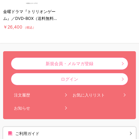
金曜ドラマ『トリリオンゲー
ム』／DVD-BOX（送料無料・
6枚組）
￥26,400
（税込）
新規会員・メルマガ登録
ログイン
注文履歴
お気に入りリスト
お知らせ
ご利用ガイド