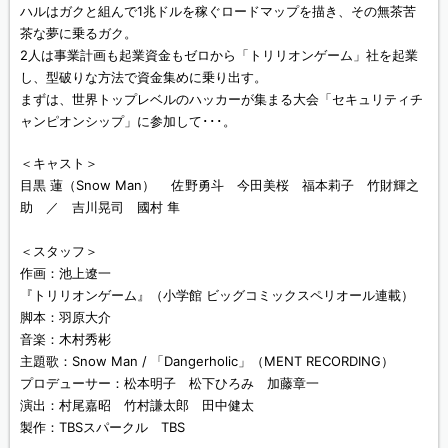
ハルはガクと組んで1兆ドルを稼ぐロードマップを描き、その無茶苦
茶な夢に乗るガク。
2人は事業計画も起業資金もゼロから「トリリオンゲーム」社を起業
し、型破りな方法で資金集めに乗り出す。
まずは、世界トップレベルのハッカーが集まる大会「セキュリティチ
ャンピオンシップ」に参加して･･･。
＜キャスト＞
目黒 蓮（Snow Man） 佐野勇斗 今田美桜 福本莉子 竹財輝之
助 ／ 吉川晃司 國村 隼
＜スタッフ＞
作画：池上遼一
『トリリオンゲーム』（小学館 ビッグコミックスペリオール連載）
脚本：羽原大介
音楽：木村秀彬
主題歌：Snow Man / 「Dangerholic」（MENT RECORDING）
プロデューサー：松本明子 松下ひろみ 加藤章一
演出：村尾嘉昭 竹村謙太郎 田中健太
製作：TBSスパークル TBS