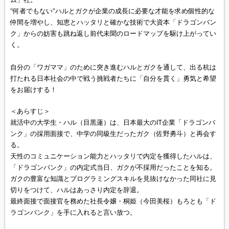
“何者でもない”ハルとガクが企業の成長に必要な才能を求め個性的な
仲間を増やし、知恵とハッタリと確かな技術で大資本「ドラゴンバン
ク」からの妨害も跳ね返し前代未聞のロードマップを駆け上がってい
く。
自分の「ワガママ」のために突き進むハルとガクを通して、出る杭は
打たれる日本社会の中で戦う挑戦者たちに「自分を貫く」勇気と希望
をお届けする！
＜あらすじ＞
就活中の大学生・ハル（目黒蓮）は、日本最大のIT企業「ドラゴンバ
ンク」の採用面接で、中学の同級生だったガク（佐野勇斗）と再会す
る。
天性のコミュニケーション能力とハッタリで内定を獲得したハルは、
「ドラゴンバンク」の内定式当日、ガクが不採用だったことを知る。
ガクの豊富な知識とプログラミングスキルを見抜けなかった同社に見
切りをつけて、ハルはあっさり内定を辞退。
最終面接で面接官を務めた社長令嬢・桐姫（今田美桜）もろとも「ド
ラゴンバンク」を手に入れると言い放つ。