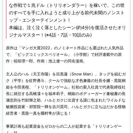
な作戦で１兆ドル（トリリオンダラー）を稼いで、この世
のすべてを手に入れようと成り上がる前代未聞のノンスト
ップ・エンターテインメント！
本編は、泣く泣く落としたシーン(約4分)を復活させたオリ
ジナルマスター！(※4話・7話・10話のみ)
原作は「マンガ大賞2022」のノミネート作品にも選ばれた人気作品
で、「ビッグコミックスペリオール」（小学館）で好評連載中の原
作：稲垣理一郎、作画：池上遼一の同名漫画。
主人公のハル（天王寺陽）を目黒蓮（Snow Man）、タッグを組むガ
ク（平学）を佐野勇斗、クールで強欲な才色兼備の社長令嬢・黒龍桐
姫を今田美桜、「トリリオンゲーム」社初の新入社員で代表取締役社
長に就任する高橋凜々を福本莉子、桐姫のボディーガード兼秘書の長
瀬忠則を竹財輝之助、ハルとガクに出資する謎に包まれたワイルドな
敏腕投資家・祁答院一輝を吉川晃司、ハルとガクに立ちはだかる怪物
経営者・黒龍一真を國村隼が演じる！
事業計画も起業資金もゼロからの二人が起業する「トリリオンゲー
ム」社。