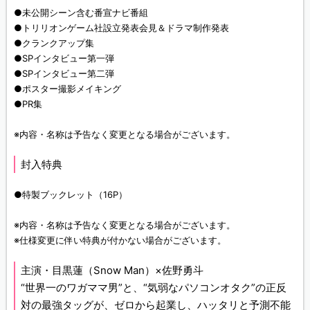
●未公開シーン含む番宣ナビ番組
●トリリオンゲーム社設立発表会見＆ドラマ制作発表
●クランクアップ集
●SPインタビュー第一弾
●SPインタビュー第二弾
●ポスター撮影メイキング
●PR集
※内容・名称は予告なく変更となる場合がございます。
封入特典
●特製ブックレット（16P）
※内容・名称は予告なく変更となる場合がございます。
※仕様変更に伴い特典が付かない場合がございます。
主演・目黒蓮（Snow Man）×佐野勇斗
“世界一のワガママ男”と、“気弱なパソコンオタク”の正反
対の最強タッグが、ゼロから起業し、ハッタリと予測不能