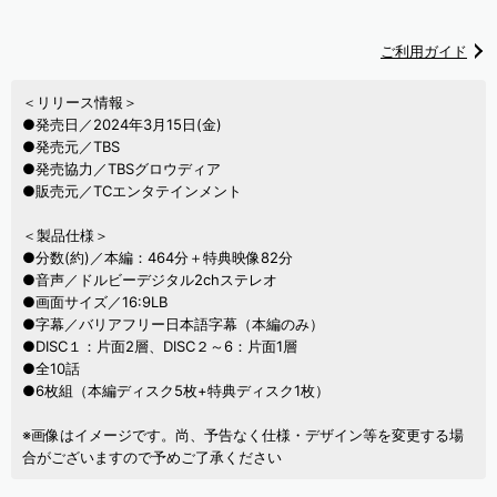
ご利用ガイド
＜リリース情報＞
●発売日／2024年3月15日(金)
●発売元／TBS
●発売協力／TBSグロウディア
●販売元／TCエンタテインメント
＜製品仕様＞
●分数(約)／本編：464分＋特典映像82分
●音声／ドルビーデジタル2chステレオ
●画面サイズ／16:9LB
●字幕／バリアフリー日本語字幕（本編のみ）
●DISC１：片面2層、DISC２～6：片面1層
●全10話
●6枚組（本編ディスク5枚+特典ディスク1枚）
※画像はイメージです。尚、予告なく仕様・デザイン等を変更する場
合がございますので予めご了承ください