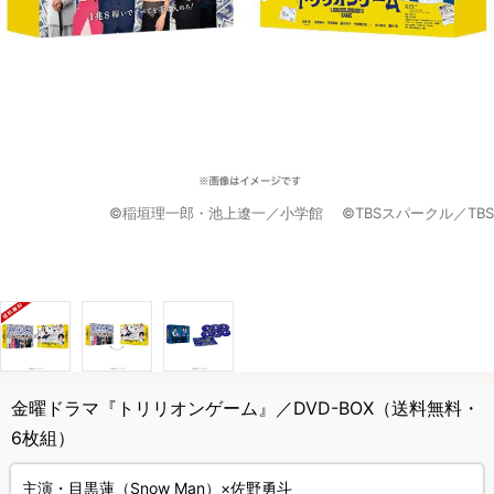
©稲垣理一郎・池上遼一／小学館 ©TBSスパークル／TBS
金曜ドラマ『トリリオンゲーム』／DVD-BOX（送料無料・
6枚組）
主演・目黒蓮（Snow Man）×佐野勇斗