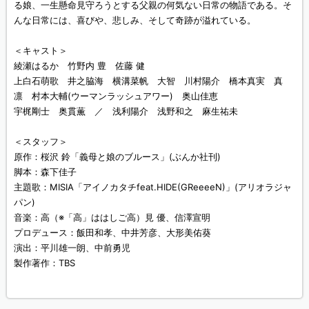
る娘、一生懸命見守ろうとする父親の何気ない日常の物語である。そ
んな日常には、喜びや、悲しみ、そして奇跡が溢れている。
＜キャスト＞
綾瀬はるか 竹野内 豊 佐藤 健
上白石萌歌 井之脇海 横溝菜帆 大智 川村陽介 橋本真実 真
凛 村本大輔(ウーマンラッシュアワー) 奥山佳恵
宇梶剛士 奥貫薫 ／ 浅利陽介 浅野和之 麻生祐未
＜スタッフ＞
原作：桜沢 鈴「義母と娘のブルース」(ぶんか社刊)
脚本：森下佳子
主題歌：MISIA「アイノカタチfeat.HIDE(GReeeeN)」(アリオラジャ
パン)
音楽：高（※「高」ははしご高）見 優、信澤宣明
プロデュース：飯田和孝、中井芳彦、大形美佑葵
演出：平川雄一朗、中前勇児
製作著作：TBS