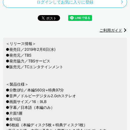
ログインしてお気に入りに登録
ご利用ガイド
＜リリース情報＞
●発売日／2019年2月6日(水)
●発売元／TBS
●発売協力／TBSサービス
●販売元／TCエンタテインメント
＜製品仕様＞
●分数(約)／本編560分+特典97分
●音声／ドルビーデジタル2.0chステレオ
●画面サイズ／16：9LB
●字幕／日本語（本編のみ）
●片面1層
●全10話
●6枚組（本編ディスク5枚＋特典ディスク1枚）