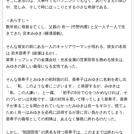
そこにあるのは、大事件でもハプニングでもなく、あたりまえの喜び
や、悲しみ、そして時にほっこりとする小さな奇跡である。
＜あらすじ＞
数年前に母親を亡くし、父親の 良一 (竹野内豊) と父一人子一人で生
きてきた 宮本みゆき (横溝菜帆)。
そんな彼女の前にある一人のキャリアウーマンが現れる。彼女の名前
は 岩木亜希子 (綾瀬はるか) 。
業界トップシェアの金属会社・光友金属の営業部長を務める彼女は、
みゆきの新しい義母になる女性であった。
そんな亜希子とみゆきの初対面の日。亜希子はみゆきに名刺を差し出
し、「私、このような者にございます」 と挨拶するが、みゆきは
「私、この人嫌い」 と一蹴。 「初手の5分で心をつかめなければ、そ
のプレゼンは失敗です」 謎の封筒を置いて帰ってしまう亜希子。亜希
子が来ることを聞かされていなかったみゆきは良一をギロリ。慌てふ
ためく良一はみゆきを必死に説得するが逆に言い負かされてしまう。
亜希子の義母としての初陣は、あえなく惨敗に終わるのだった。
しかし、“戦国部長” の異名を持つ亜希子は、このままでは終わらな