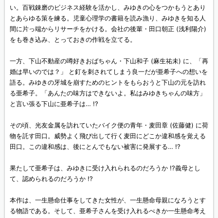
い。百戦錬磨のビジネス経験を活かし、みゆきの心をつかもうとあり
とあらゆる策を練る。児童心理学の書籍を読み漁り、みゆきを知る人
間に片っ端からリサーチをかける。会社の後輩・田口朝正 (浅利陽介)
をも巻き込み、とっておきの作戦を立てる。
一方、下山不動産の噂好きおばちゃん・下山和子 (麻生祐未) に、「再
婚は早いのでは？」 と釘を刺されてしまう良一だが亜希子への想いを
語る。みゆきの牙城を崩すためのヒントをもらおうと下山の元を訪れ
る亜希子。「あんたの味方はできないよ。私はみゆきちゃんの味方」
と言い張る下山に亜希子は… !?
その頃、光友金属を訪れていたバイク便の青年・麦田章 (佐藤健) に荷
物を託す田口。威勢よく飛び出して行く麦田にどこか違和感を覚える
田口。この違和感は、後にとんでもない被害に発展する… !?
果たして亜希子は、みゆきに受け入れられるのだろうか !?義母とし
て、認められるのだろうか !?
本作は、一生懸命仕事をしてきた女性が、一生懸命母親になろうとす
る物語である。そして、亜希子さんを受け入れるべきか一生懸命考え