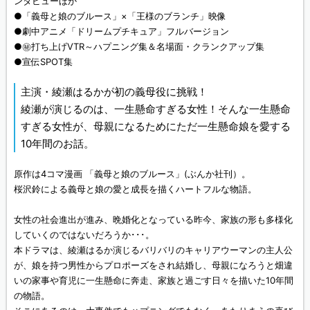
ンタビューほか
●「義母と娘のブルース」×「王様のブランチ」映像
●劇中アニメ「ドリームプチキュア」フルバージョン
●㊙打ち上げVTR～ハプニング集＆名場面・クランクアップ集
●宣伝SPOT集
主演・綾瀬はるかが初の義母役に挑戦！
綾瀬が演じるのは、一生懸命すぎる女性！そんな一生懸命
すぎる女性が、母親になるためにただ一生懸命娘を愛する
10年間のお話。
原作は4コマ漫画 「義母と娘のブルース」(ぶんか社刊）。
桜沢鈴による義母と娘の愛と成長を描くハートフルな物語。
女性の社会進出が進み、晩婚化となっている昨今、家族の形も多様化
していくのではないだろうか･･･。
本ドラマは、綾瀬はるか演じるバリバリのキャリアウーマンの主人公
が、娘を持つ男性からプロポーズをされ結婚し、母親になろうと畑違
いの家事や育児に一生懸命に奔走、家族と過ごす日々を描いた10年間
の物語。