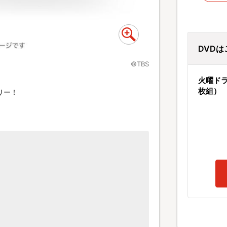
DVD
©TBS
火曜ドラ
枚組）
リー！