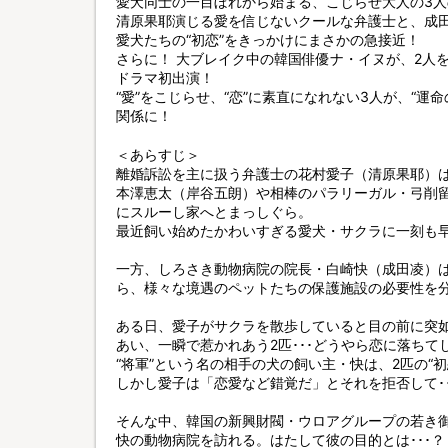
愛犬同士の一目ぼれから始まる、こじらせ大人の3
清原果耶演じる愛を信じないクールな弁護士と、成
愛犬たちの“初恋”をきっかけにまさかの急接近！
さらに！ 大ブレイク中の韓国俳優ナ・イヌが、2人
ドラマ初出演！
“愛”をこじらせ、“恋”に素直になれない3人が、“
関係に！
＜あらすじ＞
離婚訴訟を主に扱う弁護士の花村愛子（清原果耶）
本澤恵太（岸谷五朗）や相棒のパラリーガル・弓削
にスルーし家へとまっしぐら。
最近飼い始めたかわいすぎる愛犬・サクラに一刻も
一方、しろさき動物病院の院長・白崎快（成田凌）
ら、様々な境遇のペットたちの保護施設の必要性を
ある日、愛子がサクラを散歩していると目の前に突如
あい、一瞬で惹かれあう2匹･･･どうやら恋に落ちて
“将軍”という名の相手の犬の飼い主・快は、2匹の“
しかし愛子は「恋愛など錯覚だ」とそれを拒否して･･
そんな中、韓国の新興財閥・ウロアグループの若き
快の動物病院を訪れる。はたして彼の目的とは･･･？