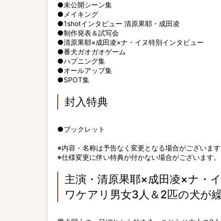
●未公開シーン集
●メイキング
●1shotインタビュー 清原果耶・成田凌
●制作発表＆試写会
●清原果耶×成田凌×ナ・イヌ特別インタビュー
●番犬ガオガオゲーム
●ハプニング集
●オールアップ集
●SPOT集
封入特典
●ブックレット
※内容・名称は予告なく変更となる場合がございます
※仕様変更に伴い特典が付かない場合がございます。
主演・清原果耶×成田凌×ナ・
ワケアリ男女3人＆2匹の犬が