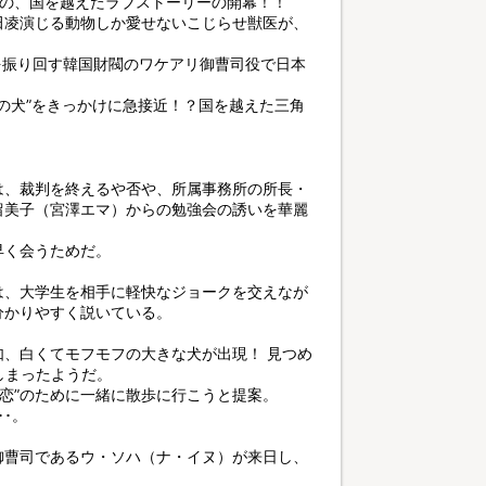
人の、国を越えたラブストーリーの開幕！！
田凌演じる動物しか愛せないこじらせ獣医が、
を振り回す韓国財閥のワケアリ御曹司役で日本
運命の犬”をきっかけに急接近！？国を越えた三角
は、裁判を終えるや否や、所属事務所の所長・
留美子（宮澤エマ）からの勉強会の誘いを華麗
早く会うためだ。
は、大学生を相手に軽快なジョークを交えなが
分かりやすく説いている。
、白くてモフモフの大きな犬が出現！ 見つめ
しまったようだ。
初恋”のために一緒に散歩に行こうと提案。
･。
御曹司であるウ・ソハ（ナ・イヌ）が来日し、