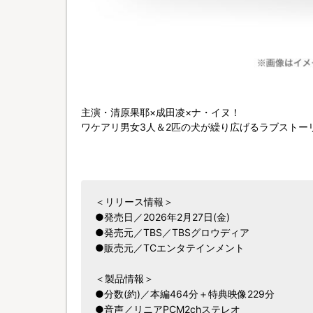
主演・清原果耶×成田凌×ナ・イヌ！
ワケアリ男女3人＆2匹の犬が繰り広げるラブストー
＜リリース情報＞
●発売日／2026年2月27日(金)
●発売元／TBS／TBSグロウディア
●販売元／TCエンタテインメント
＜製品情報＞
●分数(約)／本編464分＋特典映像229分
●音声／リニアPCM2chステレオ