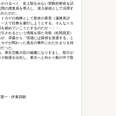
をかけるべく、史上類をみない実験的密命を試
民間の捜査員を導入し、潜入探偵として活用す
られたのだ。
、トカゲの相棒として新米の香里（蓮佛美沙
、一人で任務を遂行しようとする。そんなトカ
離を縮めていこうとするのだが・・・。
取引されるという情報を得た寺島（松岡昌宏）
ろが、岸森から「現場には探偵を派遣する」と
トカゲが関わった過去の事件にわだかまりを持
のだった。
為、厚生労働大臣の秘書になりすまし、取引が
苫小牧港を出向し、東京へと向かう船の中で取
藤憲一・伊東四朗