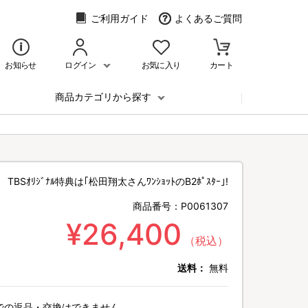
ご利用ガイド
よくあるご質問
お知らせ
ログイン
お気に入り
カート
商品カテゴリから探す
TBSｵﾘｼﾞﾅﾙ特典は｢松田翔太さんﾜﾝｼｮｯﾄのB2ﾎﾟｽﾀｰ｣!
商品番号：
P0061307
¥26,400
（税込）
送料：
無料
での返品・交換はできません。