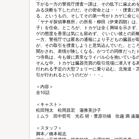
下がる一方の警視庁捜査一課は、その低下に歯止め
みる決断を下したのだ。その密命とは・・・捜査に
る、というもの。そしてその第一号がトカゲに命じ
「ヤナギ探偵事務所」の所長・柳田（伊東四朗）は
子）を任命。ところが、トカゲは全く興味を示さず
ゲの態度を香里は気にも留めず、ぐいぐい彼との距
一方、警視庁では匿名の通報により子どもの臓器が
が、その取引を捜査しようと意気込んでいた。とこ
聞かされ、表情が険しくなる。かつての同僚だった
つ寺島は、今も彼に異常なライバル心を抱いている
そんな中、トカゲは臓器売買の取引現場に潜入する
行われる予定の大型フェリーに乗り込む。北海道・
引が行われるというのだが・・・。
＜内容＞
全10話
＜キャスト＞
松田翔太 松岡昌宏 蓮佛美沙子
ミムラ 田中哲司 光石 研・豊原功補 吹越 満 遠
＜スタッフ＞
脚本／橋本裕志