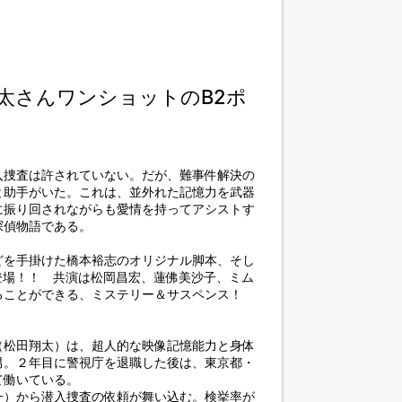
翔太さんワンショットのB2ポ
入捜査は許されていない。だが、難事件解決の
と助手がいた。これは、並外れた記憶力を武器
に振り回されながらも愛情を持ってアシストす
探偵物語である。
どを手掛けた橋本裕志のオリジナル脚本、そし
登場！！ 共演は松岡昌宏、蓮佛美沙子、ミム
ることができる、ミステリー＆サスペンス！
（松田翔太）は、超人的な映像記憶能力と身体
男。２年目に警視庁を退職した後は、東京都・
て働いている。
一）から潜入捜査の依頼が舞い込む。検挙率が