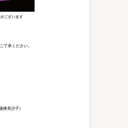
めご了承ください。
ク
蓮佛美沙子）