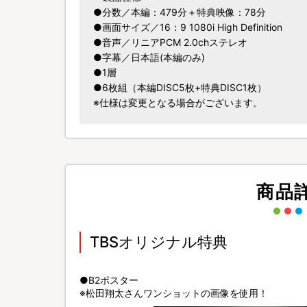
●分数／本編：479分＋特典映像：78分
●画面サイズ／16：9 1080i High Definition
●音声／リニアPCM 2.0chステレオ
●字幕／日本語(本編のみ)
●1層
●6枚組（本編DISC5枚+特典DISC1枚）
※仕様は変更となる場合がございます。
商品
TBSオリジナル特典
●B2ポスター
※松田翔太さんワンショットの画像を使用！