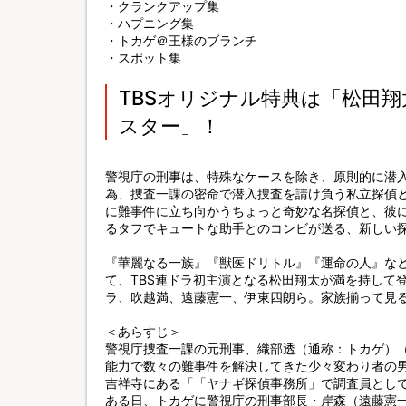
・クランクアップ集
・ハプニング集
・トカゲ＠王様のブランチ
・スポット集
TBSオリジナル特典は「松田
スター」！
警視庁の刑事は、特殊なケースを除き、原則的に潜
為、捜査一課の密命で潜入捜査を請け負う私立探偵
に難事件に立ち向かうちょっと奇妙な名探偵と、彼
るタフでキュートな助手とのコンビが送る、新しい
『華麗なる一族』『獣医ドリトル』『運命の人』な
て、TBS連ドラ初主演となる松田翔太が満を持して
ラ、吹越満、遠藤憲一、伊東四朗ら。家族揃って見
＜あらすじ＞
警視庁捜査一課の元刑事、織部透（通称：トカゲ）
能力で数々の難事件を解決してきた少々変わり者の
吉祥寺にある「「ヤナギ探偵事務所」で調査員とし
ある日、トカゲに警視庁の刑事部長・岸森（遠藤憲