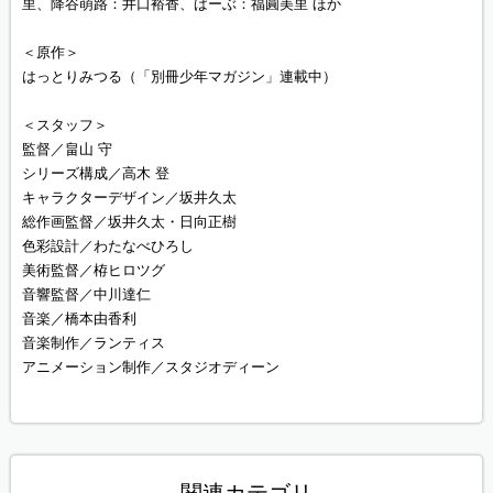
里、降谷萌路：井口裕香、ばーぶ：福圓美里 ほか
＜原作＞
はっとりみつる（「別冊少年マガジン」連載中）
＜スタッフ＞
監督／畠山 守
シリーズ構成／高木 登
キャラクターデザイン／坂井久太
総作画監督／坂井久太・日向正樹
色彩設計／わたなべひろし
美術監督／栫ヒロツグ
音響監督／中川達仁
音楽／橋本由香利
音楽制作／ランティス
アニメーション制作／スタジオディーン