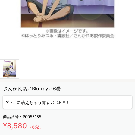
さんかれあ／Blu-ray／6巻
ｿﾞﾝﾋﾞに萌えちゃう青春ﾗﾌﾞｽﾄｰﾘｰ!
商品番号：
P0055155
¥8,580
（税込）