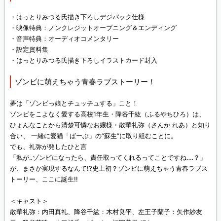
・はっとりみつる氏描き下ろしデジパック仕様
・映像特典：ノンクレジットオープニング＆エンディング
・音声特典：オーディオコメンタリー
・設定資料集
・はっとりみつる氏描き下ろしイラストカード封入
ゾンビに萌えちゃう青春ラブストーリー！
夢は「ゾンビっ娘とチュッチュする」こと！
ゾンビをこよなく愛する高校1年生・降谷千紘（ふるやちひろ）は、
ひょんなことから清楚可憐なお嬢様・散華礼弥（さんか れあ）と知り
合い、 一緒に愛猫「ばーぶ」の“蘇生”に取り組むことに。
でも、礼弥が発したひと言
「私が‥ゾンビになったら、責任取ってくれるってことですね‥‥？」
が、まさか実現するなんて!?史上初？ゾンビに萌えちゃう青春ラブス
トーリー、ここに誕生!!
＜キャスト＞
散華礼弥：内田真礼、降谷千紘：木村良平、左王子蘭子：矢作紗友