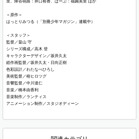
里、降谷萌路：井口裕香、ばーぶ：福圓美里 ほか
＜原作＞
はっとりみつる（「別冊少年マガジン」連載中）
＜スタッフ＞
監督／畠山 守
シリーズ構成／高木 登
キャラクターデザイン／坂井久太
総作画監督／坂井久太・日向正樹
色彩設計／わたなべひろし
美術監督／栫ヒロツグ
音響監督／中川達仁
音楽／橋本由香利
音楽制作／ランティス
アニメーション制作／スタジオディーン