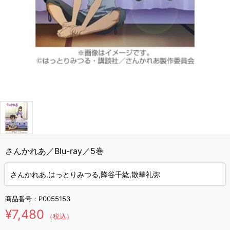
さんかれあ／Blu-ray／5巻
さんかれあ,はっとりみつる,降谷千紘,散華礼弥
商品番号：
P0055153
¥7,480
（税込）