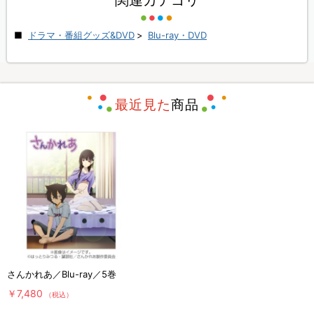
関連カテゴリ
ドラマ・番組グッズ&DVD
>
Blu-ray・DVD
最近見た
商品
さんかれあ／Blu-ray／5巻
￥7,480
（税込）