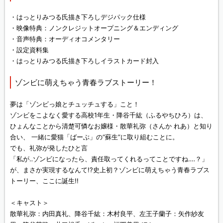
・はっとりみつる氏描き下ろしデジパック仕様
・映像特典：ノンクレジットオープニング＆エンディング
・音声特典：オーディオコメンタリー
・設定資料集
・はっとりみつる氏描き下ろしイラストカード封入
ゾンビに萌えちゃう青春ラブストーリー！
夢は「ゾンビっ娘とチュッチュする」こと！
ゾンビをこよなく愛する高校1年生・降谷千紘（ふるやちひろ）は、
ひょんなことから清楚可憐なお嬢様・散華礼弥（さんか れあ）と知り
合い、 一緒に愛猫「ばーぶ」の“蘇生”に取り組むことに。
でも、礼弥が発したひと言
「私が‥ゾンビになったら、責任取ってくれるってことですね‥‥？」
が、まさか実現するなんて!?史上初？ゾンビに萌えちゃう青春ラブス
トーリー、ここに誕生!!
＜キャスト＞
散華礼弥：内田真礼、降谷千紘：木村良平、左王子蘭子：矢作紗友