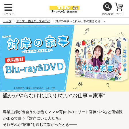
メニュー
商品検索
カート
トップ
ドラマ・番組グッズ＆DVD
対岸の家事～これが、私の生きる道！～
誰かがやらなければいけない“お仕事＝家事”
専業主婦が出会うのは働くママや育休中のエリート官僚パパなど価値観
がまるで違う「対岸にいる人たち」
それぞれが“家事”を通じて繋がったとき――