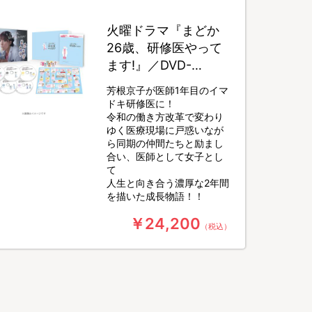
火曜ドラマ『まどか
26歳、研修医やって
ます!』／DVD-
BOX（送料無料・6枚
芳根京子が医師1年目のイマ
組）
ドキ研修医に！
令和の働き方改革で変わり
ゆく医療現場に戸惑いなが
ら同期の仲間たちと励まし
合い、医師として女子とし
て
人生と向き合う濃厚な2年間
を描いた成長物語！！
￥24,200
（税込）