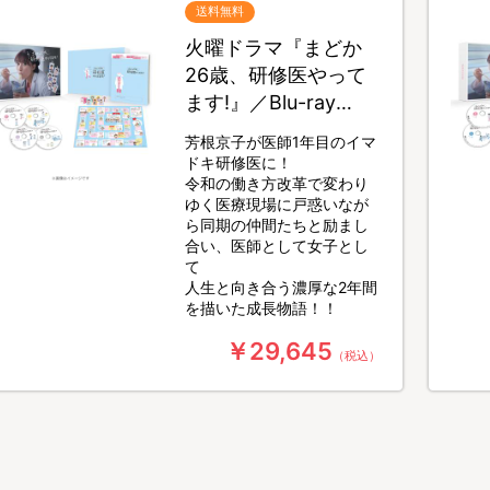
送料無料
火曜ドラマ『まどか
26歳、研修医やって
ます!』／Blu-ray
BOX（送料無料・4枚
芳根京子が医師1年目のイマ
組）
ドキ研修医に！
令和の働き方改革で変わり
ゆく医療現場に戸惑いなが
ら同期の仲間たちと励まし
合い、医師として女子とし
て
人生と向き合う濃厚な2年間
を描いた成長物語！！
￥29,645
（税込）