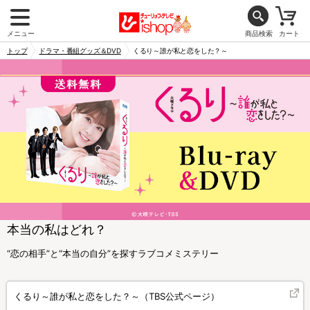
メニュー
商品検索
カート
トップ
ドラマ・番組グッズ＆DVD
くるり～誰が私と恋をした？～
本当の私はどれ？
“恋の相手”と“本当の自分”を探すラブコメミステリー
くるり～誰が私と恋をした？～（TBS公式ページ）