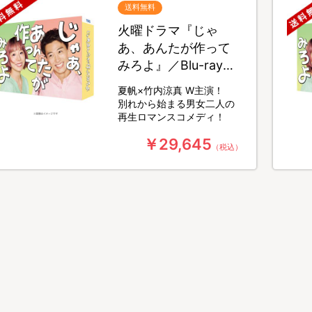
送料無料
火曜ドラマ『じゃ
あ、あんたが作って
みろよ』／Blu-ray
BOX（送料無料・3枚
夏帆×竹内涼真 W主演！
組）
別れから始まる男女二人の
再生ロマンスコメディ！
￥29,645
（税込）