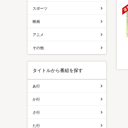
スポーツ
映画
アニメ
その他
タイトルから番組を探す
あ行
か行
さ行
た行