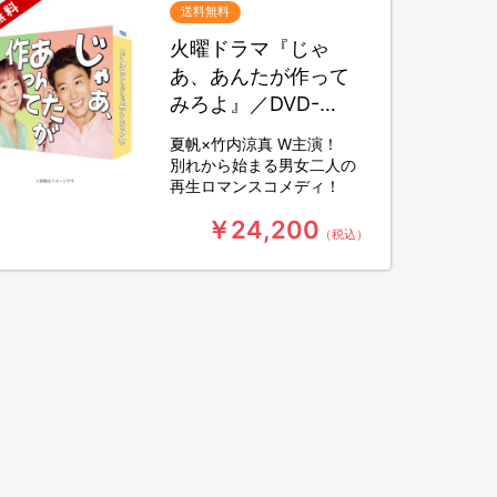
送料無料
火曜ドラマ『じゃ
あ、あんたが作って
みろよ』／DVD-
BOX（送料無料・6枚
夏帆×竹内涼真 W主演！
組）
別れから始まる男女二人の
再生ロマンスコメディ！
￥24,200
（税込）