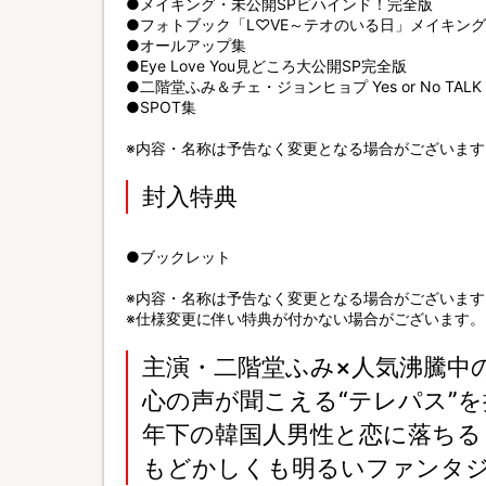
●メイキング・未公開SPビハインド！完全版
●フォトブック「L♡VE～テオのいる日」メイキング
●オールアップ集
●Eye Love You見どころ大公開SP完全版
●二階堂ふみ＆チェ・ジョンヒョプ Yes or No TALK
●SPOT集
※内容・名称は予告なく変更となる場合がございます
封入特典
●ブックレット
※内容・名称は予告なく変更となる場合がございます
※仕様変更に伴い特典が付かない場合がございます。
主演・二階堂ふみ×人気沸騰中
心の声が聞こえる“テレパス”
年下の韓国人男性と恋に落ちる
もどかしくも明るいファンタ