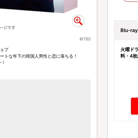
Blu-r
©TBS
火曜ドラマ
ョプ
料・4枚
レートな年下の韓国人男性と恋に落ちる！
ー！