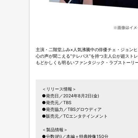
主演・二階堂ふみ×人気沸騰中の俳優チェ・ジョンヒ
心の声が聞こえる“テレパス”を持つ主人公が超スト
もどかしくも明るいファンタジック・ラブストーリ
＜リリース情報＞
●発売日／2024年8月2日(金)
●発売元／TBS
●発売協力／TBSグロウディア
●販売元／TCエンタテインメント
＜製品情報＞
●分数(約)／本編＋特典映像150分