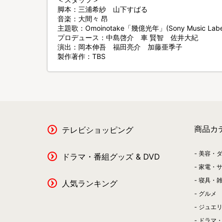
脚本：三浦希紗 山下すばる
音楽：大間々 昂
主題歌：Omoinotake「幾億光年」(Sony Music Labe
プロデュース：中島啓介 車 賢智 佐井大紀
演出：岡本伸吾 福田亮介 加藤亜季子
製作著作：TBS
商品カ
テレビショッピング
美容・
ドラマ・番組グッズ & DVD
家電・
寝具・
人気ランキング
グルメ
ジュエ
ドラマ・