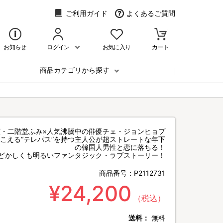
ご利用ガイド
よくあるご質問
お知らせ
ログイン
お気に入り
カート
商品カテゴリから探す
演・二階堂ふみ×人気沸騰中の俳優チェ・ジョンヒョプ
こえる“テレパス”を持つ主人公が超ストレートな年下
の韓国人男性と恋に落ちる！
どかしくも明るいファンタジック・ラブストーリー！
商品番号：
P2112731
¥24,200
（税込）
送料：
無料