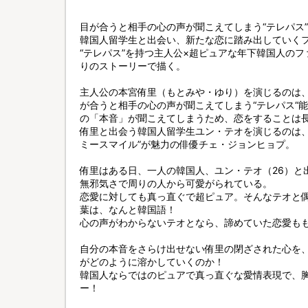
目が合うと相手の心の声が聞こえてしまう“テレパス
韓国人留学生と出会い、新たな恋に踏み出していく
“テレパス”を持つ主人公×超ピュアな年下韓国人の
りのストーリーで描く。
主人公の本宮侑里（もとみや・ゆり）を演じるのは
が合うと相手の心の声が聞こえてしまう“テレパス“
の「本音」が聞こえてしまうため、恋をすることは
侑里と出会う韓国人留学生ユン・テオを演じるのは、
ミースマイル”が魅力の俳優チェ・ジョンヒョプ。
侑里はある日、一人の韓国人、ユン・テオ（26）と
無邪気さで周りの人から可愛がられている。
恋愛に対しても真っ直ぐで超ピュア。そんなテオと
葉は、なんと韓国語！
心の声がわからないテオとなら、諦めていた恋愛もも
自分の本音をさらけ出せない侑里の閉ざされた心を
がどのように溶かしていくのか！
韓国人ならではのピュアで真っ直ぐな愛情表現で、
ー！