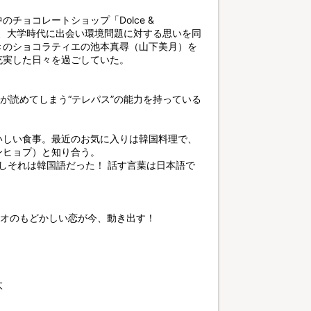
チョコレートショップ「Dolce &
）は、大学時代に出会い環境問題に対する思いを同
きのショコラティエの池本真尋（山下美月）を
充実した日々を過ごしていた。
。
が読めてしまう“テレパス”の能力を持っている
。
いしい食事。最近のお気に入りは韓国料理で、
ンヒョプ）と知り合う。
かしそれは韓国語だった！ 話す言葉は日本語で
テオのもどかしい恋が今、動き出す！
太