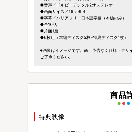
●音声／ドルビーデジタル2chステレオ
●画面サイズ／16：9LB
●字幕／バリアフリー日本語字幕（本編のみ）
●全10話
●片面1層
●6枚組（本編ディスク5枚+特典ディスク1枚）
※画像はイメージです。尚、予告なく仕様・デザ
ご了承ください。
商品
特典映像