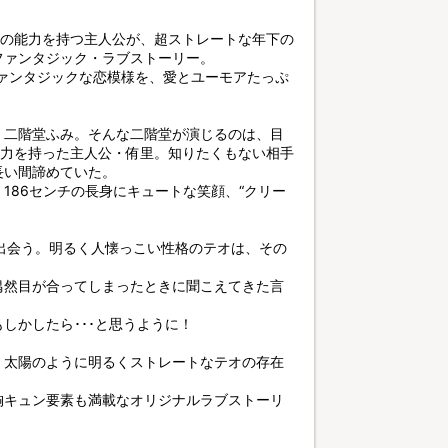
”の能力を持つ主人公が、超ストレートな年下の
ファンタジック・ラブストーリー。
ファンタジックな恋模様を、愛とユーモアたっぷ
、二階堂ふみ。そんな二階堂が演じるのは、目
能力を持った主人公・侑里。知りたくもない相手
長い間諦めていた。
186センチの長身にキュートな笑顔、“クリー
出会う。明るく人懐っこい性格のテオは、その
偶然目が合ってしまったときに聞こえてきた言
しかしたら･･･と思うように！
、太陽のように明るくストレートなテオの存在
胸キュン要素も満載なオリジナルラブストーリ