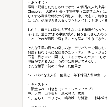
＜あらすじ＞
環境に配慮したおしゃれでかわいい商品で人気上昇中の
Chocolat.」の若き社長・本宮侑里（二階堂ふみ
じくする専務取締役の花岡彰人（中川大志）、腕利
はじめ、信頼できるスタッフたちと忙しくも楽しく
しかし、侑里には誰にも言えないある秘密があった
それは、過去の“ある事故”以来、目を合わせた人の心
こと。それが原因で恋することを諦めて生きてきた
そんな侑里の日々の楽しみは、デリバリーで頼むお
何度も頼むうちに配達員のユン・テオ（チェ・ジョ
不意に目が合い、聞こえてくるテオの心の声･･･し
理解ができるのに、心の声は理解ができない。
そんな相手に初めて出会った侑里は･･･。
“テレパス”な主人公・侑里と、年下韓国人留学生・
＜キャスト＞
二階堂ふみ 채종협（チェ・ジョンヒョプ）
中川大志 山下美月 清水尋也 玄理
立川志らく ゴリけん 鳴海唯 絃瀬聡一 杉本哲
＜スタッフ＞