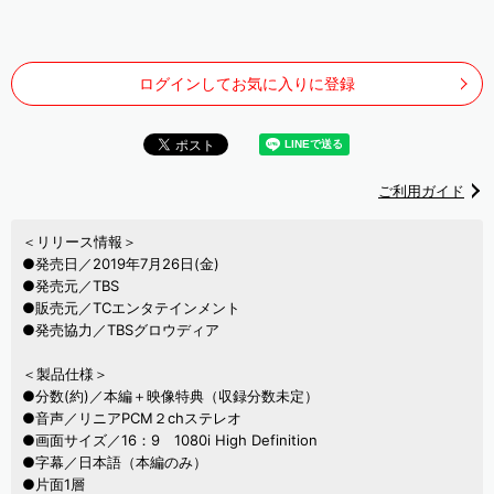
ログインしてお気に入りに登録
ご利用ガイド
＜リリース情報＞
●発売日／2019年7月26日(金)
●発売元／TBS
●販売元／TCエンタテインメント
●発売協力／TBSグロウディア
＜製品仕様＞
●分数(約)／本編＋映像特典（収録分数未定）
●音声／リニアPCM２chステレオ
●画面サイズ／16：9 1080i High Definition
●字幕／日本語（本編のみ）
●片面1層