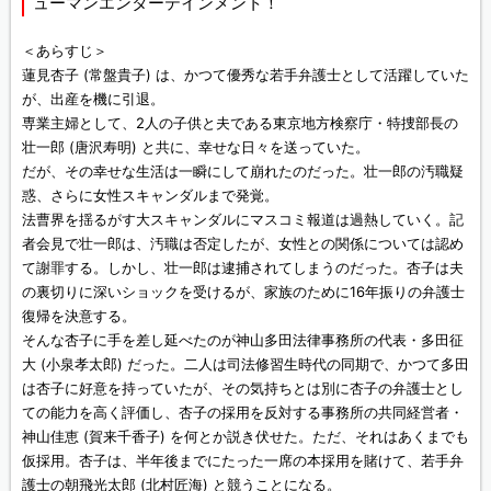
ューマンエンターテインメント！
＜あらすじ＞
蓮見杏子 (常盤貴子) は、かつて優秀な若手弁護士として活躍していた
が、出産を機に引退。
専業主婦として、2人の子供と夫である東京地方検察庁・特捜部長の
壮一郎 (唐沢寿明) と共に、幸せな日々を送っていた。
だが、その幸せな生活は一瞬にして崩れたのだった。壮一郎の汚職疑
惑、さらに女性スキャンダルまで発覚。
法曹界を揺るがす大スキャンダルにマスコミ報道は過熱していく。記
者会見で壮一郎は、汚職は否定したが、女性との関係については認め
て謝罪する。しかし、壮一郎は逮捕されてしまうのだった。杏子は夫
の裏切りに深いショックを受けるが、家族のために16年振りの弁護士
復帰を決意する。
そんな杏子に手を差し延べたのが神山多田法律事務所の代表・多田征
大 (小泉孝太郎) だった。二人は司法修習生時代の同期で、かつて多田
は杏子に好意を持っていたが、その気持ちとは別に杏子の弁護士とし
ての能力を高く評価し、杏子の採用を反対する事務所の共同経営者・
神山佳恵 (賀来千香子) を何とか説き伏せた。ただ、それはあくまでも
仮採用。杏子は、半年後までにたった一席の本採用を賭けて、若手弁
護士の朝飛光太郎 (北村匠海) と競うことになる。