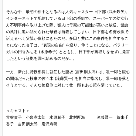
そんな中、最初の相手となるのは人気キャスター 日下部 (武田鉄矢)。
インターネットで配信している日下部の番組で、スーパーでの幼女行
方不明事件を取り上げた際、犯人は母親の可能性が高いと放送。世論
の風評に追い詰められた母親は自殺してしまい、日下部を名誉毀損で
訴えるべく父親が依頼にきたのだ。多田と共にこの事件を担当するこ
とになった杏子は、“表現の自由” を巡り、争うことになる。パラリー
ガルの円香みちる (水原希子) とともに、日下部が裏取りをせずに発言
したという証拠を調べ始めるのだが…。
一方、新たに特捜部長に就任した脇坂 (吉田鋼太郎) は、壮一郎と腹心
の関係だった検事の佐々木 (滝藤賢一) を担当に指名し、壮一郎を落と
そうとする。そんな検察側に対して壮一郎もある策を講じていた。
＜キャスト＞
常盤貴子 小泉孝太郎 水原希子 北村匠海 滝藤賢一 賀来千
香子 吉田鋼太郎 唐沢寿明