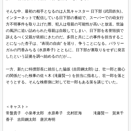
そんな中、最初の相手となるのは人気キャスター 日下部 (武田鉄矢)。
インターネットで配信している日下部の番組で、スーパーでの幼女行
方不明事件を取り上げた際、犯人は母親の可能性が高いと放送。世論
の風評に追い詰められた母親は自殺してしまい、日下部を名誉毀損で
訴えるべく父親が依頼にきたのだ。多田と共にこの事件を担当するこ
とになった杏子は、“表現の自由” を巡り、争うことになる。パラリー
ガルの円香みちる (水原希子) とともに、日下部が裏取りをせずに発言
したという証拠を調べ始めるのだが…。
一方、新たに特捜部長に就任した脇坂 (吉田鋼太郎) は、壮一郎と腹心
の関係だった検事の佐々木 (滝藤賢一) を担当に指名し、壮一郎を落と
そうとする。そんな検察側に対して壮一郎もある策を講じていた。
＜キャスト＞
常盤貴子 小泉孝太郎 水原希子 北村匠海 滝藤賢一 賀来千
香子 吉田鋼太郎 唐沢寿明