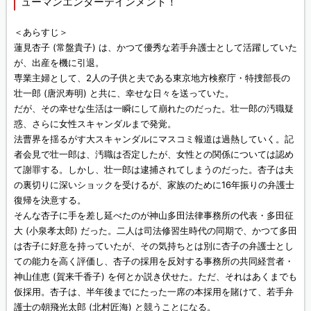
ューマンエンターテインメント！
＜あらすじ＞
蓮見杏子 (常盤貴子) は、かつて優秀な若手弁護士として活躍していた
が、出産を機に引退。
専業主婦として、2人の子供と夫である東京地方検察庁・特捜部長の
壮一郎 (唐沢寿明) と共に、幸せな日々を送っていた。
だが、その幸せな生活は一瞬にして崩れたのだった。壮一郎の汚職疑
惑、さらに女性スキャンダルまで発覚。
法曹界を揺るがす大スキャンダルにマスコミ報道は過熱していく。記
者会見で壮一郎は、汚職は否定したが、女性との関係については認め
て謝罪する。しかし、壮一郎は逮捕されてしまうのだった。杏子は夫
の裏切りに深いショックを受けるが、家族のために16年振りの弁護士
復帰を決意する。
そんな杏子に手を差し延べたのが神山多田法律事務所の代表・多田征
大 (小泉孝太郎) だった。二人は司法修習生時代の同期で、かつて多田
は杏子に好意を持っていたが、その気持ちとは別に杏子の弁護士とし
ての能力を高く評価し、杏子の採用を反対する事務所の共同経営者・
神山佳恵 (賀来千香子) を何とか説き伏せた。ただ、それはあくまでも
仮採用。杏子は、半年後までにたった一席の本採用を賭けて、若手弁
護士の朝飛光太郎 (北村匠海) と競うことになる。