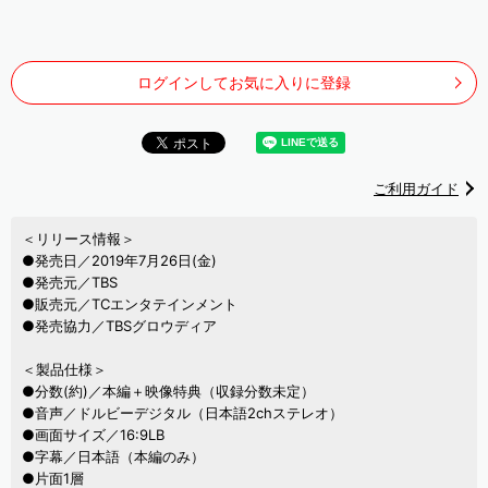
ログインしてお気に入りに登録
ご利用ガイド
＜リリース情報＞
●発売日／2019年7月26日(金)
●発売元／TBS
●販売元／TCエンタテインメント
●発売協力／TBSグロウディア
＜製品仕様＞
●分数(約)／本編＋映像特典（収録分数未定）
●音声／ドルビーデジタル（日本語2chステレオ）
●画面サイズ／16:9LB
●字幕／日本語（本編のみ）
●片面1層