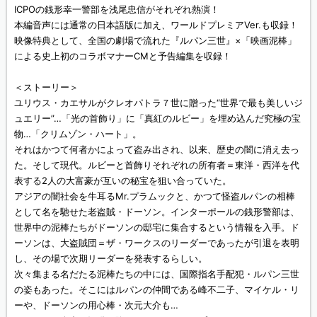
ICPOの銭形幸一警部を浅尾忠信がそれぞれ熱演！
本編音声には通常の日本語版に加え、ワールドプレミアVer.も収録！
映像特典として、全国の劇場で流れた『ルパン三世』×「映画泥棒」
による史上初のコラボマナーCMと予告編集を収録！
＜ストーリー＞
ユリウス・カエサルがクレオパトラ７世に贈った“世界で最も美しいジ
ュエリー”…「光の首飾り」に「真紅のルビー」を埋め込んだ究極の宝
物…「クリムゾン・ハート」。
それはかつて何者かによって盗み出され、以来、歴史の闇に消え去っ
た。そして現代。ルビーと首飾りそれぞれの所有者＝東洋・西洋を代
表する2人の大富豪が互いの秘宝を狙い合っていた。
アジアの闇社会を牛耳るMr.プラムックと、かつて怪盗ルパンの相棒
として名を馳せた老盗賊・ドーソン。インターポールの銭形警部は、
世界中の泥棒たちがドーソンの邸宅に集合するという情報を入手。ド
ーソンは、大盗賊団＝ザ・ワークスのリーダーであったが引退を表明
し、その場で次期リーダーを発表するらしい。
次々集まる名だたる泥棒たちの中には、国際指名手配犯・ルパン三世
の姿もあった。そこにはルパンの仲間である峰不二子、マイケル・リ
ーや、ドーソンの用心棒・次元大介も…