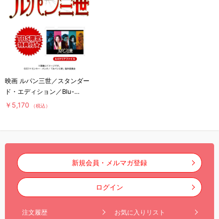
映画 ルパン三世／スタンダー
ド・エディション／Blu-
ray（TBSオリジナル特典付
￥5,170
（税込）
き）
新規会員・メルマガ登録
ログイン
注文履歴
お気に入りリスト