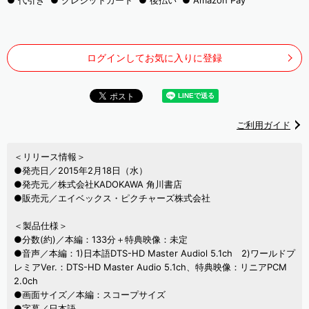
代引き
クレジットカード
後払い
Amazon Pay
ログインしてお気に入りに登録
ご利用ガイド
＜リリース情報＞
●発売日／2015年2月18日（水）
●発売元／株式会社KADOKAWA 角川書店
●販売元／エイベックス・ピクチャーズ株式会社
＜製品仕様＞
●分数(約)／本編：133分＋特典映像：未定
●音声／本編：1)日本語DTS-HD Master Audiol 5.1ch 2)ワールドプ
レミアVer.：DTS-HD Master Audio 5.1ch、特典映像：リニアPCM
2.0ch
●画面サイズ／本編：スコープサイズ
●字幕／日本語