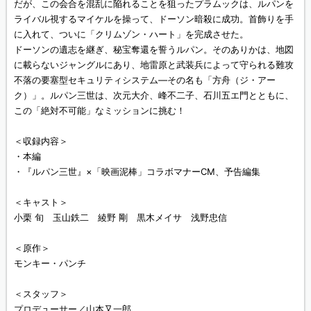
だが、この会合を混乱に陥れることを狙ったプラムックは、ルパンを
ライバル視するマイケルを操って、ドーソン暗殺に成功。首飾りを手
に入れて、ついに「クリムゾン・ハート」を完成させた。
ドーソンの遺志を継ぎ、秘宝奪還を誓うルパン。そのありかは、地図
に載らないジャングルにあり、地雷原と武装兵によって守られる難攻
不落の要塞型セキュリティシステム—その名も「方舟（ジ・アー
ク）」。ルパン三世は、次元大介、峰不二子、石川五エ門とともに、
この「絶対不可能」なミッションに挑む！
＜収録内容＞
・本編
・『ルパン三世』×「映画泥棒」コラボマナーCM、予告編集
＜キャスト＞
小栗 旬 玉山鉄二 綾野 剛 黒木メイサ 浅野忠信
＜原作＞
モンキー・パンチ
＜スタッフ＞
プロデューサー／山本又一郎