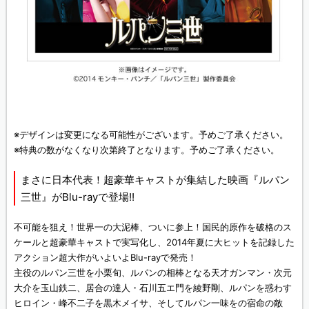
※デザインは変更になる可能性がございます。予めご了承ください。
※特典の数がなくなり次第終了となります。予めご了承ください。
まさに日本代表！超豪華キャストが集結した映画『ルパン
三世』がBlu-rayで登場!!
不可能を狙え！世界一の大泥棒、ついに参上！国民的原作を破格のス
ケールと超豪華キャストで実写化し、2014年夏に大ヒットを記録した
アクション超大作がいよいよBlu-rayで発売！
主役のルパン三世を小栗旬、ルパンの相棒となる天才ガンマン・次元
大介を玉山鉄二、居合の達人・石川五エ門を綾野剛、ルパンを惑わす
ヒロイン・峰不二子を黒木メイサ、そしてルパン一味をの宿命の敵