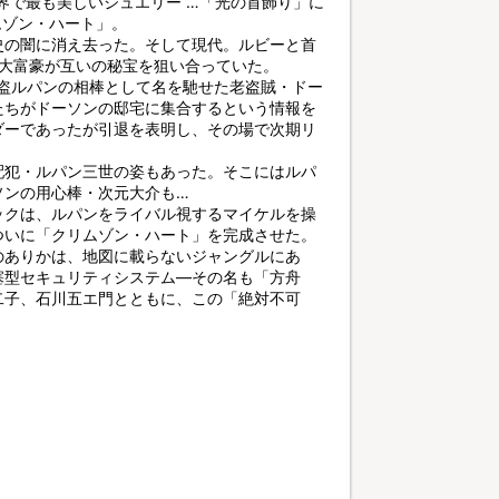
界で最も美しいジュエリー”…「光の首飾り」に
ムゾン・ハート」。
史の闇に消え去った。そして現代。ルビーと首
の大富豪が互いの秘宝を狙い合っていた。
怪盗ルパンの相棒として名を馳せた老盗賊・ドー
たちがドーソンの邸宅に集合するという情報を
ダーであったが引退を表明し、その場で次期リ
配犯・ルパン三世の姿もあった。そこにはルパ
ソンの用心棒・次元大介も…
ックは、ルパンをライバル視するマイケルを操
ついに「クリムゾン・ハート」を完成させた。
のありかは、地図に載らないジャングルにあ
塞型セキュリティシステム—その名も「方舟
二子、石川五エ門とともに、この「絶対不可