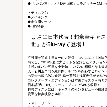
●『ルパン三世』×「映画泥棒」コラボマナーCM、
＜ディスク2＞
●メイキング
●未公開シーン
●TBS特番
まさに日本代表！超豪華キャス
世』がBlu-rayで登場!!
不可能を狙え！世界一の大泥棒、ついに参上！国民
写化し、2014年夏に大ヒットを記録したアクション超
主役のルパン三世を小栗旬、ルパンの相棒となる天
人・石川五エ門を綾野剛、ルパンを惑わすヒロイン
の宿命の敵ICPOの銭形幸一警部を浅尾忠信がそれぞ
コレクターズ・エディションは本編ディスク＋特典ディ
日本語版に加え、ワールドプレミアVer.も収録！
特典ディスクには、キャストのインタビューや撮影
貴重な特典映像が満載！
＜ストーリー＞