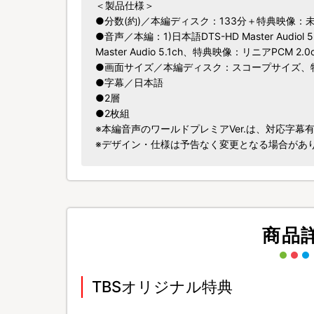
＜製品仕様＞
●分数(約)／本編ディスク：133分＋特典映像：
●音声／本編：1)日本語DTS-HD Master Audiol
Master Audio 5.1ch、特典映像：リニアPCM 2.0
●画面サイズ／本編ディスク：スコープサイズ、特
●字幕／日本語
●2層
●2枚組
※本編音声のワールドプレミアVer.は、対応字幕
※デザイン・仕様は予告なく変更となる場合があ
商品
TBSオリジナル特典