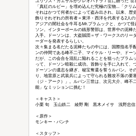
ユリウス・カエサルがクレオパトラ７世に贈った“世
「真紅のルビー」を埋め込んだ究極の宝物…「クリ
それはかつて何者かによって盗み出され、以来、歴
飾りそれぞれの所有者＝東洋・西洋を代表する2人
アジアの闇社会を牛耳るMr.プラムックと、かつて
ソン。インターポールの銭形警部は、世界中の泥棒
入手。ドーソンは、大盗賊団＝ザ・ワークスのリー
ーダーを発表するらしい。
次々集まる名だたる泥棒たちの中には、国際指名手
ンの仲間である峰不二子、マイケル・リーや、ドー
だが、この会合を混乱に陥れることを狙ったプラム
って、ドーソン暗殺に成功。首飾りを手に入れて、
ドーソンの遺志を継ぎ、秘宝奪還を誓うルパン。そ
り、地雷原と武装兵によって守られる難攻不落の要
（ジ・アーク）」。ルパン三世は、次元大介、峰不
能」なミッションに挑む！
＜キャスト＞
小栗 旬 玉山鉄二 綾野 剛 黒木メイサ 浅野忠信
＜原作＞
モンキー・パンチ
＜スタッフ＞