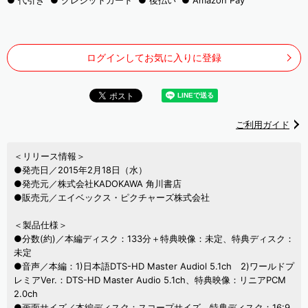
代引き
クレジットカード
後払い
Amazon Pay
ログインしてお気に入りに登録
ご利用ガイド
＜リリース情報＞
●発売日／2015年2月18日（水）
●発売元／株式会社KADOKAWA 角川書店
●販売元／エイベックス・ピクチャーズ株式会社
＜製品仕様＞
●分数(約)／本編ディスク：133分＋特典映像：未定、特典ディスク：
未定
●音声／本編：1)日本語DTS-HD Master Audiol 5.1ch 2)ワールドプ
レミアVer.：DTS-HD Master Audio 5.1ch、特典映像：リニアPCM
2.0ch
●画面サイズ／本編ディスク：スコープサイズ、特典ディスク：16:9