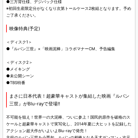
●三方背仕様、デジパック仕様
※初回生産限定分がなくなり次第トールケース2枚組となります。予め
ご了承ください。
映像特典(予定)
＜ディスク1＞
●『ルパン三世』×「映画泥棒」コラボマナーCM、予告編集
＜ディスク2＞
●メイキング
●未公開シーン
●TBS特番
まさに日本代表！超豪華キャストが集結した映画『ルパン
三世』がBlu-rayで登場!!
不可能を狙え！世界一の大泥棒、ついに参上！国民的原作を破格のス
ケールと超豪華キャストで実写化し、2014年夏に大ヒットを記録した
アクション超大作がいよいよBlu-rayで発売！
主役のルパン三世を小栗旬、ルパンの相棒となる天才ガンマン・次元