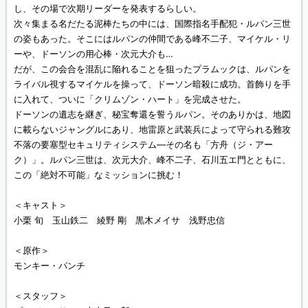
し、その場で次期リーダーを発表するらしい。
次々集まる名だたる泥棒たちの中には、国際指名手配犯・ルパン三世
の姿もあった。そこにはルパンの仲間である峰不二子、マイケル・リ
ーや、ドーソンの用心棒・次元大介も…
だが、この会合を混乱に陥れることを狙ったプラムックは、ルパンを
ライバル視するマイケルを操って、ドーソン暗殺に成功。首飾りを手
に入れて、ついに「クリムゾン・ハート」を完成させた。
ドーソンの遺志を継ぎ、秘宝奪還を誓うルパン。そのありかは、地図
に載らないジャングルにあり、地雷原と武装兵によって守られる難攻
不落の要塞型セキュリティシステム—その名も「方舟（ジ・アー
ク）」。ルパン三世は、次元大介、峰不二子、石川五エ門とともに、
この「絶対不可能」なミッションに挑む！
＜キャスト＞
小栗 旬 玉山鉄二 綾野 剛 黒木メイサ 浅野忠信
＜原作＞
モンキー・パンチ
＜スタッフ＞