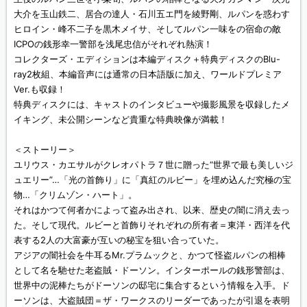
大介を玉山鉄二、居合の達人・石川五エ門を綾野剛、ルパンを惑わす
ヒロイン・峰不二子を黒木メイサ、そしてルパン一味をの宿命の敵
ICPOの銭形幸一警部を浅尾忠信がそれぞれ熱演！
コレクターズ・エディションは本編ディスク＋特典ディスクのBlu-
ray2枚組、本編音声には通常の日本語版に加え、ワールドプレミア
Ver.も収録！
特典ディスクには、キャストのインタビューや撮影風景を収録したメ
イキング、未公開シーンなど貴重な特典映像が満載！
＜ストーリー＞
ユリウス・カエサルがクレオパトラ７世に贈った“世界で最も美しいジ
ュエリー”…「光の首飾り」に「真紅のルビー」を埋め込んだ究極の宝
物…「クリムゾン・ハート」。
それはかつて何者かによって盗み出され、以来、歴史の闇に消え去っ
た。そして現代。ルビーと首飾りそれぞれの所有者＝東洋・西洋を代
表する2人の大富豪が互いの秘宝を狙い合っていた。
アジアの闇社会を牛耳るMr.プラムックと、かつて怪盗ルパンの相棒
として名を馳せた老盗賊・ドーソン。インターポールの銭形警部は、
世界中の泥棒たちがドーソンの邸宅に集合するという情報を入手。ド
ーソンは、大盗賊団＝ザ・ワークスのリーダーであったが引退を表明