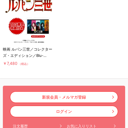
映画 ルパン三世／コレクター
ズ・エディション／Blu-
ray（TBSオリジナル特典付
￥7,480
（税込）
き・2枚組）
新規会員・メルマガ登録
ログイン
注文履歴
お気に入りリスト