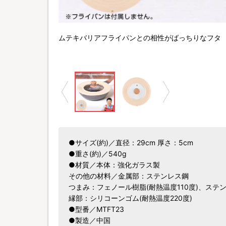
ムテキバリアフライパンとの相性がばっちりなフタ
●サイズ(約)／直径：29cm 厚さ：5cm
●重さ(約)／540g
●材質／本体：強化ガラス製
その他の材料／金属部：ステンレス鋼
つまみ：フェノール樹脂(耐熱温度110度)、ステ
縁部：シリコーンゴム(耐熱温度220度)
●型番／MTFT23
●製造／中国