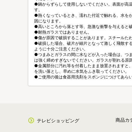
●鍋からずらして使用しないでください。表面が高
す。
●熱くなっているとき、濡れた付近で触れる、水を
因になります。
●高いところから落とす等、急激な衝撃を与えると
●耐熱ガラスではありません。
●傷が原因で破損することがあります。スチールた
●破損した場合、破片が細片となって激しく飛散す
ように十分ご注意ください。
●つまみとガラスの間に水などが入った場合は、つ
は強く締めすぎないでください。ガラスが割れる原
●金属部分に汚れ等を付着したまま放置されますと
を洗い落とし、早めに水気をふき取ってください。
●ご使用の後は食器用洗剤をスポンジにつけてあら
商品カ
テレビショッピング