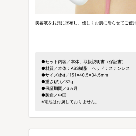
美容液をお顔に塗布し、優しくお肌に滑らせてご使
●セット内容／本体、取扱説明書（保証書）
●材質／本体：ABS樹脂 ヘッド：ステンレス
●サイズ(約)／151×40.5×34.5mm
●重さ(約)／32g
●保証期間／6ヵ月
●製造／中国
※電池は付属しておりません。