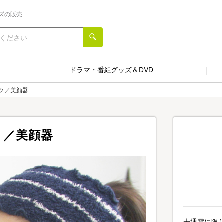
ズの販売
ドラマ・番組グッズ＆DVD
ク／美顔器
ク／美顔器
未通電に限