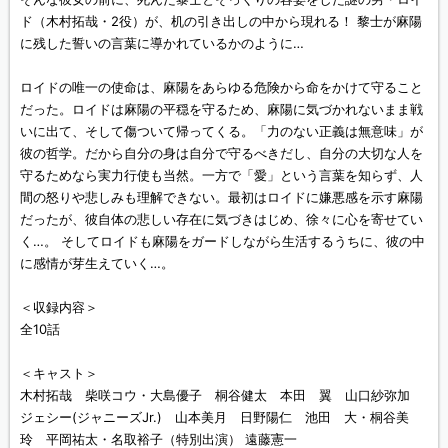
ド（木村拓哉・2役）が、机の引き出しの中から現れる！ 黎士が麻陽
に残した誓いの言葉に導かれているかのように…
ロイドの唯一の使命は、麻陽をあらゆる危険から命をかけて守ること
だった。ロイドは麻陽の平穏を守るため、麻陽に気づかれないまま戦
いに出て、そして傷ついて帰ってくる。「力のない正義は無意味」が
彼の哲学。だから自分の身は自分で守るべきだし、自分の大切な人を
守るためなら実力行使も当然。一方で「愛」という言葉を知らず、人
間の怒りや悲しみも理解できない。最初はロイドに嫌悪感を示す麻陽
だったが、彼自体の悲しい存在に気づきはじめ、徐々に心を寄せてい
く…。 そしてロイドも麻陽をガードしながら生活するうちに、彼の中
に感情が芽生えていく…。
＜収録内容＞
全10話
＜キャスト＞
木村拓哉 柴咲コウ・大島優子 桐谷健太 本田 翼 山口紗弥加
ジェシー(ジャニーズJr.) 山本美月 日野陽仁 池田 大・桐谷美
玲 平岡祐太・名取裕子（特別出演） 遠藤憲一