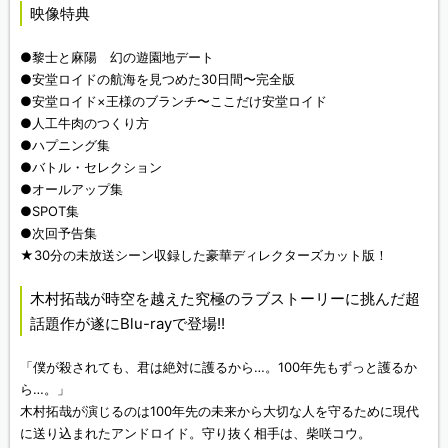
映像特典
●黎士と麻陽 幻の遊園地デート
●安堂ロイドの航海を見つめた30日間〜完全版
●安堂ロイド×王様のブランチ〜ここだけ安堂ロイド
●人工牛肉のつくり方
●ハプニング集
●バトル・セレクション
●オールアップ集
●SPOT集
●次回予告集
★30分の未放送シーン収録した豪華ディレクターズカット版！
木村拓哉が時空を越えた究極のラブストーリーに挑んだ超
話題作が遂にBlu-rayで登場!!
「僕が殺されても、君は絶対に護るから…。100年先もずっと護るか
ら…。」
木村拓哉が演じるのは100年先の未来から大切な人を守るために現代
に送り込まれたアンドロイド。守り抜く相手は、柴咲コウ。