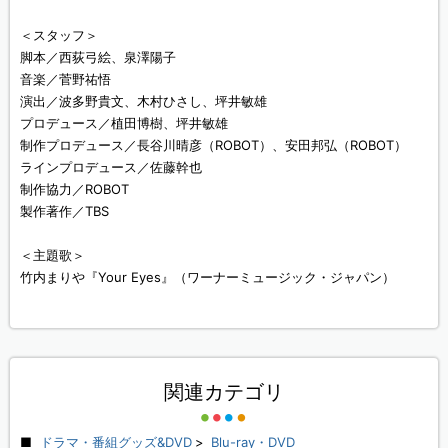
＜スタッフ＞
脚本／西荻弓絵、泉澤陽子
音楽／菅野祐悟
演出／波多野貴文、木村ひさし、坪井敏雄
プロデュース／植田博樹、坪井敏雄
制作プロデュース／長谷川晴彦（ROBOT）、安田邦弘（ROBOT）
ラインプロデュース／佐藤幹也
制作協力／ROBOT
製作著作／TBS
＜主題歌＞
竹内まりや『Your Eyes』（ワーナーミュージック・ジャパン）
関連カテゴリ
ドラマ・番組グッズ&DVD
>
Blu-ray・DVD