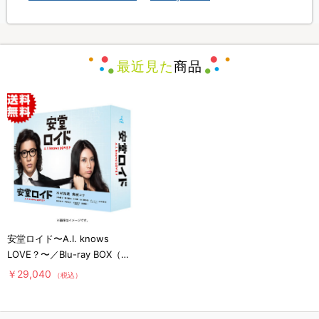
最近見た
商品
安堂ロイド〜A.I. knows
LOVE？〜／Blu-ray BOX（送
料無料・6枚組）
￥29,040
（税込）