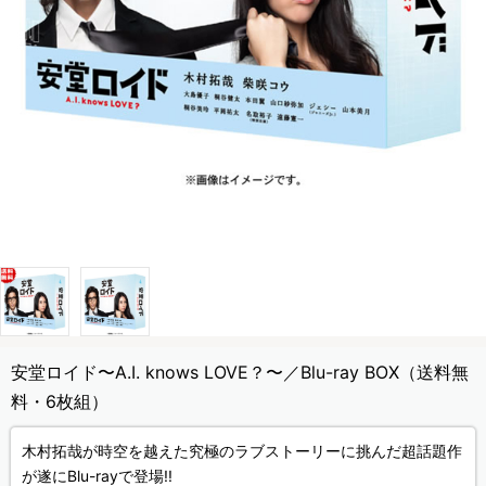
安堂ロイド〜A.I. knows LOVE？〜／Blu-ray BOX（送料無
料・6枚組）
木村拓哉が時空を越えた究極のラブストーリーに挑んだ超話題作
が遂にBlu-rayで登場!!