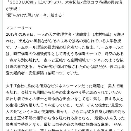
『GOOD LUCK!!』以来10年ぶり、木村拓哉×柴咲コウ 待望の再共演
が実現！
“愛”をかけた戦いが、今、始まる！
＜ストーリー＞
2013年のある日、一人の天才物理学者・沫嶋黎士（木村拓哉）が殺さ
れた。 冴えない風貌ながらその世界では名の知られている大学教授
で、ワームホール理論の最先端の研究者だった黎士。ワームホールと
は、時空構造の位相幾何学として考えうる構造の一つで、時空のある
一点から別の離れた一点へと直結する空間領域でトンネルのような抜
け道の事である。 その研究が原因で殺されたのかは謎だが、彼には最
愛の婚約者・安堂麻陽（柴咲コウ）がいた。
大手IT会社に勤める優秀なビジネスウーマンだった麻陽は、美人で頭
も切れ、会社でも周囲から仕事の出来るやり手と認められていたが、
変わり者で天才の黎士と運命的な出会いをして恋に落ち、愛する人と
の生活に満ち足りた日々を送っていた。 だが、そんな彼女に“最愛の
人の死”という不幸が突如襲い掛かり、さらには彼女自身も理由の判ら
ぬまま正体不明の相手から命を狙われる身となる。 最愛の人を失った
喪失感で茫然となり、最初は自分の命の危機に無防備な麻陽。 だが、
そんな彼女の前に、死んだ黎士とそっくりの容姿をした謎の男・ロイ