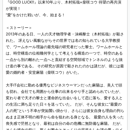
『GOOD LUCK!!』以来10年ぶり、木村拓哉×柴咲コウ 待望の再共演
が実現！
“愛”をかけた戦いが、今、始まる！
＜ストーリー＞
2013年のある日、一人の天才物理学者・沫嶋黎士（木村拓哉）が殺さ
れた。 冴えない風貌ながらその世界では名の知られている大学教授
で、ワームホール理論の最先端の研究者だった黎士。ワームホールと
は、時空構造の位相幾何学として考えうる構造の一つで、時空のある
一点から別の離れた一点へと直結する空間領域でトンネルのような抜
け道の事である。 その研究が原因で殺されたのかは謎だが、彼には最
愛の婚約者・安堂麻陽（柴咲コウ）がいた。
大手IT会社に勤める優秀なビジネスウーマンだった麻陽は、美人で頭
も切れ、会社でも周囲から仕事の出来るやり手と認められていたが、
変わり者で天才の黎士と運命的な出会いをして恋に落ち、愛する人と
の生活に満ち足りた日々を送っていた。 だが、そんな彼女に“最愛の
人の死”という不幸が突如襲い掛かり、さらには彼女自身も理由の判ら
ぬまま正体不明の相手から命を狙われる身となる。 最愛の人を失った
喪失感で茫然となり、最初は自分の命の危機に無防備な麻陽。 だが、
そんな彼女の前に、死んだ黎士とそっくりの容姿をした謎の男・ロイ