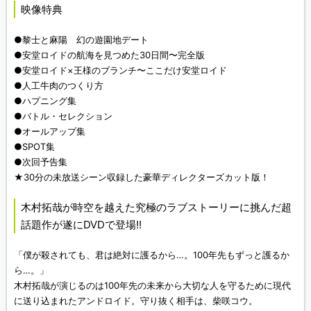
映像特典
●黎士と麻陽 幻の遊園地デート
●安堂ロイドの航海を見つめた30日間〜完全版
●安堂ロイド×王様のブランチ〜ここだけ安堂ロイド
●人工牛肉のつくり方
●ハプニング集
●バトル・セレクション
●オールアップ集
●SPOT集
●次回予告集
★30分の未放送シーン収録した豪華ディレクターズカット版！
木村拓哉が時空を越えた究極のラブストーリーに挑んだ超
話題作が遂にDVDで登場!!
「僕が殺されても、君は絶対に護るから…。100年先もずっと護るか
ら…。」
木村拓哉が演じるのは100年先の未来から大切な人を守るために現代
に送り込まれたアンドロイド。守り抜く相手は、柴咲コウ。