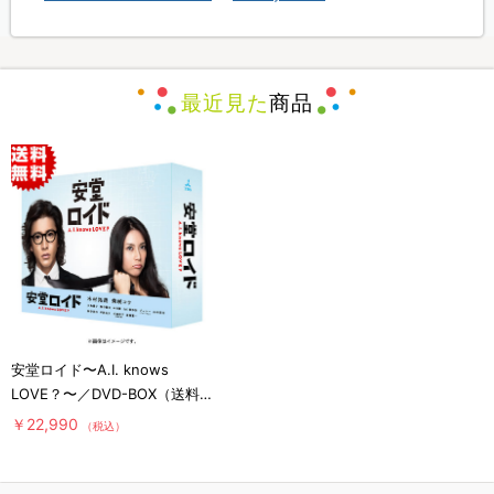
最近見た
商品
安堂ロイド〜A.I. knows
LOVE？〜／DVD-BOX（送料
無料・6枚組）
￥22,990
（税込）