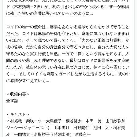
ド（木村拓哉・2役）が、机の引き出しの中から現れる！ 黎士が麻陽
に残した誓いの言葉に導かれているかのように…
ロイドの唯一の使命は、麻陽をあらゆる危険から命をかけて守ること
だった。ロイドは麻陽の平穏を守るため、麻陽に気づかれないまま戦
いに出て、そして傷ついて帰ってくる。「力のない正義は無意味」が
彼の哲学。だから自分の身は自分で守るべきだし、自分の大切な人を
守るためなら実力行使も当然。一方で「愛」という言葉を知らず、人
間の怒りや悲しみも理解できない。最初はロイドに嫌悪感を示す麻陽
だったが、彼自体の悲しい存在に気づきはじめ、徐々に心を寄せてい
く…。 そしてロイドも麻陽をガードしながら生活するうちに、彼の中
に感情が芽生えていく…。
＜収録内容＞
全10話
＜キャスト＞
木村拓哉 柴咲コウ・大島優子 桐谷健太 本田 翼 山口紗弥加
ジェシー(ジャニーズJr.) 山本美月 日野陽仁 池田 大・桐谷美
玲 平岡祐太・名取裕子（特別出演） 遠藤憲一