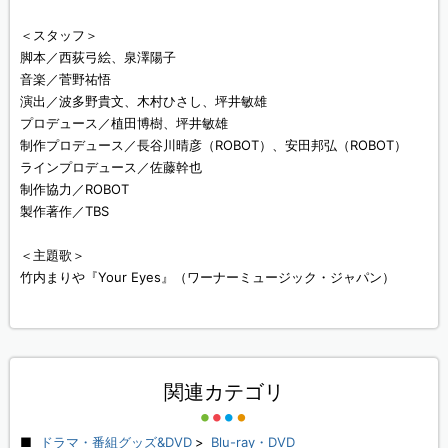
＜スタッフ＞
脚本／西荻弓絵、泉澤陽子
音楽／菅野祐悟
演出／波多野貴文、木村ひさし、坪井敏雄
プロデュース／植田博樹、坪井敏雄
制作プロデュース／長谷川晴彦（ROBOT）、安田邦弘（ROBOT）
ラインプロデュース／佐藤幹也
制作協力／ROBOT
製作著作／TBS
＜主題歌＞
竹内まりや『Your Eyes』（ワーナーミュージック・ジャパン）
関連カテゴリ
ドラマ・番組グッズ&DVD
>
Blu-ray・DVD