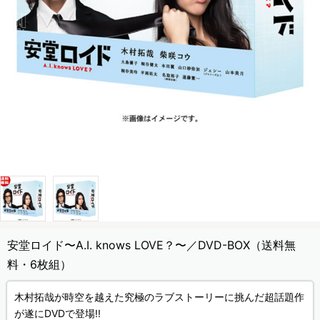
安堂ロイド〜A.I. knows LOVE？〜／DVD-BOX（送料無
料・6枚組）
木村拓哉が時空を越えた究極のラブストーリーに挑んだ超話題作
が遂にDVDで登場!!