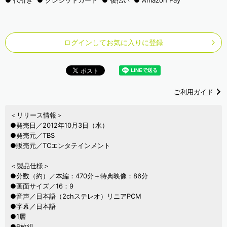
代引き
クレジットカード
後払い
Amazon Pay
ログインしてお気に入りに登録
ご利用ガイド
＜リリース情報＞
●発売日／2012年10月3日（水）
●発売元／TBS
●販売元／TCエンタテインメント
＜製品仕様＞
●分数（約）／本編：470分＋特典映像：86分
●画面サイズ／16：9
●音声／日本語（2chステレオ）リニアPCM
●字幕／日本語
●1層
●6枚組