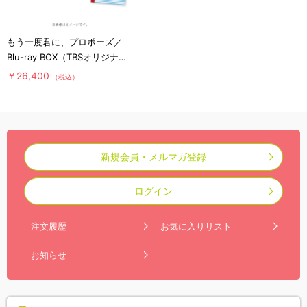
もう一度君に、プロポーズ／
Blu-ray BOX（TBSオリジナル
特典＆初回生産特典付き・送料
￥26,400
（税込）
無料）
新規会員・メルマガ登録
ログイン
注文履歴
お気に入りリスト
お知らせ