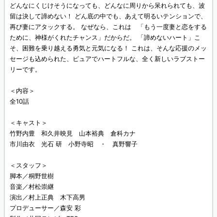
どんなにくじけそうになっても、どんなに周りから呆れられても、波
留は決して諦めない！ どん底の中でも、あえて明るいテンションで、
再び妻にアタックする。 なぜなら、これは 「もう一度妻と恋をする
ために、神様がくれたチャンス」だからだ。 「諦めないハート」こ
そ、困難を乗り越える勇気と元気になる！ これは、そんな応援のメッ
セージも込められた、ピュアでハートフルな、全く新しいラブストー
リーです。
＜内容＞
全10話
＜キャスト＞
竹野内豊 和久井映見 山本裕典 倉科カナ
市川由衣 光石 研 小野寺昭 ・ 真野響子
＜スタッフ＞
脚本／桐野世樹
音楽／村松崇継
演出／村上正典 木下高男
プロデューサー／森安 彩