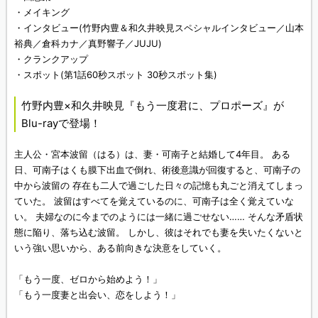
・メイキング
・インタビュー(竹野内豊＆和久井映見スペシャルインタビュー／山本
裕典／倉科カナ／真野響子／JUJU)
・クランクアップ
・スポット(第1話60秒スポット 30秒スポット集)
竹野内豊×和久井映見『もう一度君に、プロポーズ』が
Blu-rayで登場！
主人公・宮本波留（はる）は、妻・可南子と結婚して4年目。 ある
日、可南子はくも膜下出血で倒れ、術後意識が回復すると、可南子の
中から波留の 存在も二人で過ごした日々の記憶も丸ごと消えてしまっ
ていた。 波留はすべてを覚えているのに、可南子は全く覚えていな
い。 夫婦なのに今までのようには一緒に過ごせない…… そんな矛盾状
態に陥り、落ち込む波留。 しかし、彼はそれでも妻を失いたくないと
いう強い思いから、ある前向きな決意をしていく。
「もう一度、ゼロから始めよう！」
「もう一度妻と出会い、恋をしよう！」