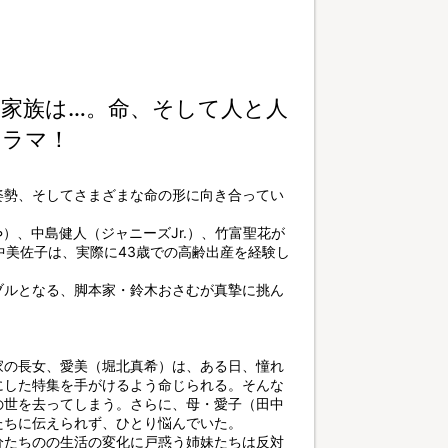
き家族は…。命、そして人と人
ドラマ！
姿勢、そしてさまざまな命の形に向き合ってい
）、中島健人（ジャニーズJr.）、竹富聖花が
中美佐子は、実際に43歳での高齢出産を経験し
ブルとなる、脚本家・鈴木おさむが真摯に挑ん
家の長女、愛美（堀北真希）は、ある日、憧れ
にした特集を手がけるよう命じられる。そんな
の世を去ってしまう。さらに、母・愛子（田中
たちに伝えられず、ひとり悩んでいた。
分たちのの生活の変化に戸惑う姉妹たちは反対