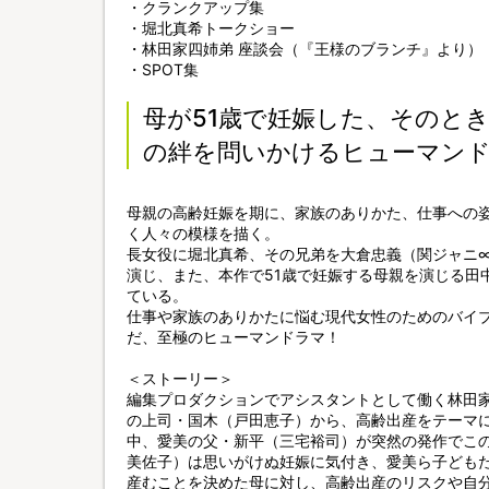
・クランクアップ集
・堀北真希トークショー
・林田家四姉弟 座談会（『王様のブランチ』より）
・SPOT集
母が51歳で妊娠した、そのと
の絆を問いかけるヒューマン
母親の高齢妊娠を期に、家族のありかた、仕事への
く人々の模様を描く。
長女役に堀北真希、その兄弟を大倉忠義（関ジャニ∞
演じ、また、本作で51歳で妊娠する母親を演じる田
ている。
仕事や家族のありかたに悩む現代女性のためのバイ
だ、至極のヒューマンドラマ！
＜ストーリー＞
編集プロダクションでアシスタントとして働く林田
の上司・国木（戸田恵子）から、高齢出産をテーマ
中、愛美の父・新平（三宅裕司）が突然の発作でこ
美佐子）は思いがけぬ妊娠に気付き、愛美ら子ども
産むことを決めた母に対し、高齢出産のリスクや自