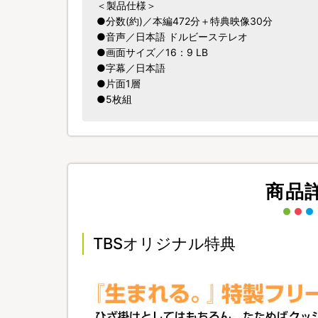
＜製品仕様＞
●分数(約)／本編472分＋特典映像30分
●音声／日本語 ドルビーステレオ
●画面サイズ／16：9 LB
●字幕／日本語
●片面1層
●5枚組
商品
TBSオリジナル特典