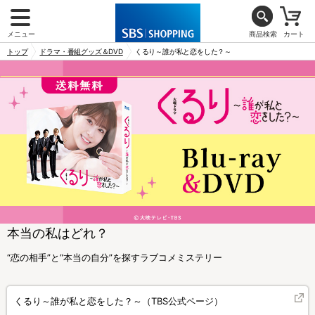
メニュー
商品検索
カート
トップ
ドラマ・番組グッズ＆DVD
くるり～誰が私と恋をした？～
本当の私はどれ？
“恋の相手”と“本当の自分”を探すラブコメミステリー
くるり～誰が私と恋をした？～（TBS公式ページ）