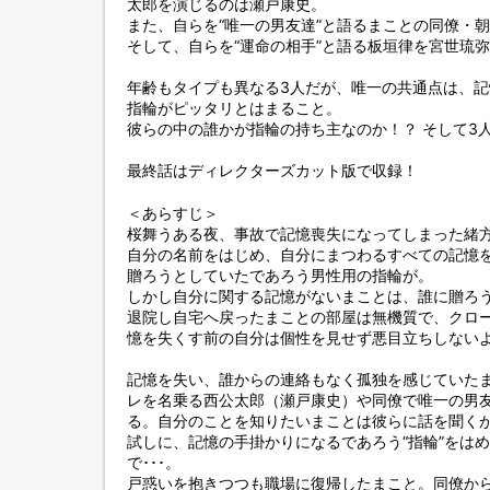
太郎を演じるのは瀬戸康史。
また、自らを“唯一の男友達”と語るまことの同僚・
そして、自らを“運命の相手”と語る板垣律を宮世琉
年齢もタイプも異なる3人だが、唯一の共通点は、
指輪がピッタリとはまること。
彼らの中の誰かが指輪の持ち主なのか！？ そして3人
最終話はディレクターズカット版で収録！
＜あらすじ＞
桜舞うある夜、事故で記憶喪失になってしまった緒
自分の名前をはじめ、自分にまつわるすべての記憶
贈ろうとしていたであろう男性用の指輪が。
しかし自分に関する記憶がないまことは、誰に贈ろ
退院し自宅へ戻ったまことの部屋は無機質で、クロ
憶を失くす前の自分は個性を見せず悪目立ちしない
記憶を失い、誰からの連絡もなく孤独を感じていた
レを名乗る西公太郎（瀬戸康史）や同僚で唯一の男
る。自分のことを知りたいまことは彼らに話を聞く
試しに、記憶の手掛かりになるであろう“指輪”をは
で･･･。
戸惑いを抱きつつも職場に復帰したまこと。同僚か