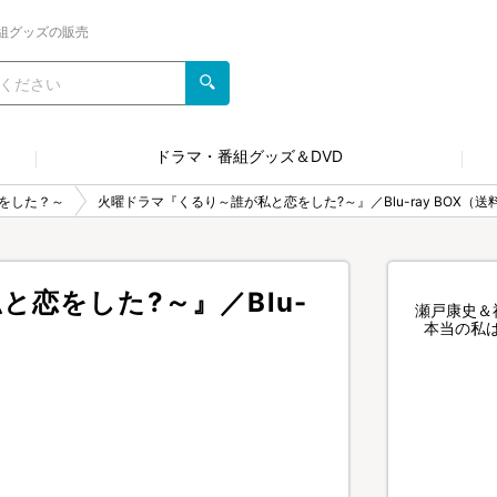
組グッズの販売
ドラマ・番組グッズ＆DVD
をした？～
火曜ドラマ『くるり～誰が私と恋をした?～』／Blu-ray BOX（
恋をした?～』／Blu-
瀬戸康史＆
本当の私は
）