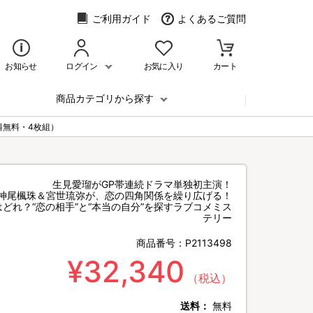
ご利用ガイド
よくあるご質問
お知らせ
ログイン
お気に入り
カート
商品カテゴリから探す
送料無料・4枚組）
生見愛瑠がGP帯連続ドラマ単独初主演！
神尾楓珠＆宮世琉弥が、恋の四角関係を繰り広げる！
どれ？“恋の相手”と“本当の自分”を探すラブコメミス
テリー
商品番号：
P2113498
¥32,340
（税込）
送料：
無料