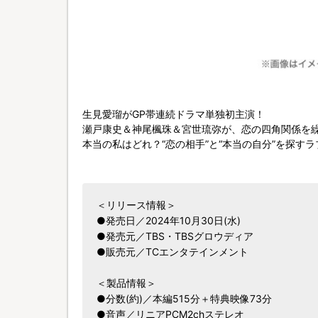
生見愛瑠がGP帯連続ドラマ単独初主演！
瀬戸康史＆神尾楓珠＆宮世琉弥が、恋の四角関係を
本当の私はどれ？“恋の相手”と“本当の自分”を探す
＜リリース情報＞
●発売日／2024年10月30日(水)
●発売元／TBS・TBSグロウディア
●販売元／TCエンタテインメント
＜製品情報＞
●分数(約)／本編515分＋特典映像73分
●音声／リニアPCM2chステレオ