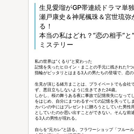
生見愛瑠がGP帯連続ドラマ単
瀬戸康史＆神尾楓珠＆宮世琉弥
る！
本当の私はどれ？“恋の相手”と
ミステリー
私の世界は“くるり”と変わった
記憶を失ったヒロイン・まことの手元に残された1つの
指輪がピッタリとはまる3人の男たちの登場で、恋
生見が演じる緒方まことは、プライベートでも会社
ず、悪目立ちしないように生きてきた24歳。
しかし、桜の舞うある夜に事故で記憶喪失になって
をはじめ、自分にまつわるすべての記憶を失ってし
カバンの中にはプレゼントに贈ろうとしていた男性
としていたのか思い出すことができない。そんな前
る3人の男性が現れる。
自らを“元カレ”と語る、フラワーショップ「フルー