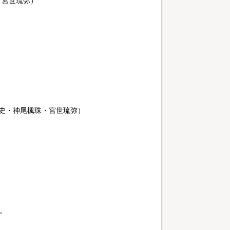
・宮世琉弥）
史・神尾楓珠・宮世琉弥）
。