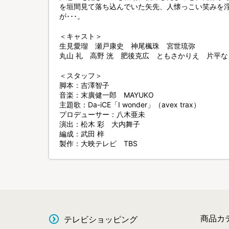
を垣間見て落ち込んでいた矢先、人懐っこい笑みを
が･･･。
＜キャスト＞
生見愛瑠 瀬戸康史 神尾楓珠 宮世琉弥
丸山 礼 高野 洸 肥後克広 ともさかりえ 片平な
＜スタッフ＞
脚本：吉澤智子
音楽：末廣健一郎 MAYUKO
主題歌：Da-iCE「I wonder」（avex trax）
プロデューサー：八木亜未
演出：松木 彩 大内舞子
編成：武田 梓
製作：大映テレビ TBS
商品カ
テレビショッピング