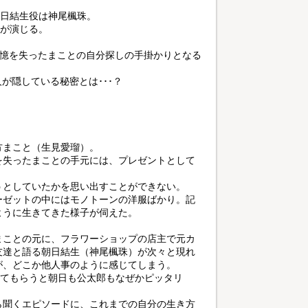
朝日結生役は神尾楓珠。
弥が演じる。
記憶を失ったまことの自分探しの手掛かりとなる
が隠している秘密とは･･･？
方まこと（生見愛瑠）。
を失ったまことの手元には、プレゼントとして
うとしていたかを思い出すことができない。
ーゼットの中にはモノトーンの洋服ばかり。記
ように生きてきた様子が伺えた。
まことの元に、フラワーショップの店主で元カ
友達と語る朝日結生（神尾楓珠）が次々と現れ
が、どこか他人事のように感じてしまう。
めてもらうと朝日も公太郎もなぜかピッタリ
ら聞くエピソードに、これまでの自分の生き方