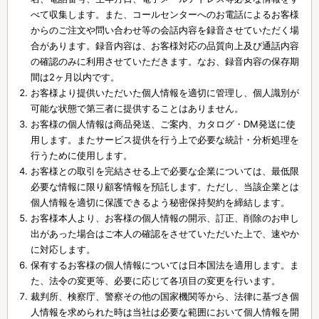
べて収集します。また、コールセンターへのお電話によるお客様
からのご注文や問い合わせ等の会話内容を録音させていただく場
合があります。録音内容は、お客様対応の品質向上及び通話内容
の確認のみに利用させていただきます。なお、録音内容の保存期
間は2ヶ月以内です。
お客様より提供いただいた個人情報を適切に管理し、個人識別が
可能な状態で第三者に提供することはありません。
お客様の個人情報は商品発送、ご案内、カタログ・DM発送に使
用します。またサービス提供を行う上で必要な統計・分析処理を
行うために使用します。
お客様との取引を完結させる上で必要な企業については、最低限
必要な情報に限り顧客情報を預託します。ただし、当該企業とは
個人情報を適切に保護できるよう秘密保持契約を締結します。
お客様本人より、お客様の個人情報の開示、訂正、削除のお申し
出があった場合はご本人の確認をさせていただいた上で、速やか
に対応します。
保有するお客様の個人情報については日本国法を適用します。ま
た、法令の変更等、必要に応じて各項目の変更を行います。
裁判所、検察庁、警察その他の国家機関等から、法律に基づき個
人情報を求められた時は当社は必要な範囲において個人情報を開