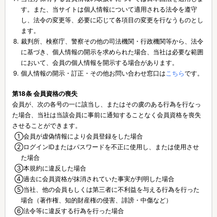
す。また、当サイトは個人情報について適用される法令を遵守
し、法令の変更等、必要に応じて各項目の変更を行なうものとし
ます。
裁判所、検察庁、警察その他の司法機関・行政機関等から、法令
に基づき、個人情報の開示を求められた場合、当社は必要な範囲
において、会員の個人情報を開示する場合があります。
個人情報の開示・訂正・その他お問い合わせ窓口は
こちら
です。
第18条 会員資格の喪失
会員が、次の各号の一に該当し、またはその虞のある行為を行なっ
た場合、当社は当該会員に事前に通知することなく会員資格を喪失
させることができます。
①
会員が虚偽情報により会員登録をした場合
②
ログインIDまたはパスワードを不正に使用し、または使用させ
た場合
③
本規約に違反した場合
④
過去に会員資格が抹消されていた事実が判明した場合
⑤
当社、他の会員もしくは第三者に不利益を与える行為を行った
場合（著作権、知的財産権の侵害、誹謗・中傷など）
⑥
法令等に違反する行為を行った場合