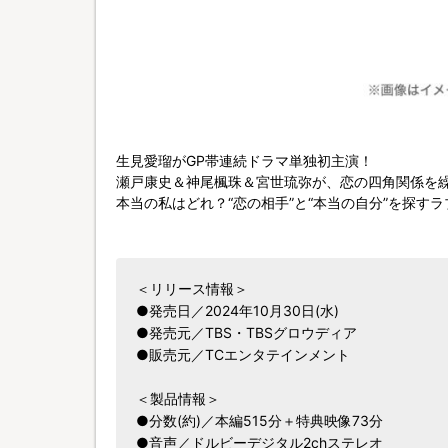
生見愛瑠がGP帯連続ドラマ単独初主演！
瀬戸康史＆神尾楓珠＆宮世琉弥が、恋の四角関係を
本当の私はどれ？“恋の相手”と“本当の自分”を探す
＜リリース情報＞
●発売日／2024年10月30日(水)
●発売元／TBS・TBSグロウディア
●販売元／TCエンタテインメント
＜製品情報＞
●分数(約)／本編515分＋特典映像73分
●音声／ドルビーデジタル2chステレオ