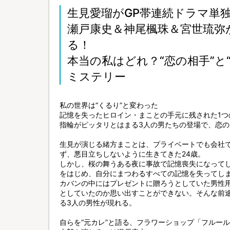
生見愛瑠がGP帯連続ドラマ単
瀬戸康史＆神尾楓珠＆宮世琉弥
る！
本当の私はどれ？“恋の相手”と
ミステリー
私の世界は“くるり”と変わった
記憶を失ったヒロイン・まことの手元に残された1つの
指輪がピッタリとはまる3人の男たちの登場で、恋
生見が演じる緒方まことは、プライベートでも会社
ず、悪目立ちしないように生きてきた24歳。
しかし、桜の舞うある夜に事故で記憶喪失になって
をはじめ、自分にまつわるすべての記憶を失ってし
カバンの中にはプレゼントに贈ろうとしていた男性
としていたのか思い出すことができない。そんな前
る3人の男性が現れる。
自らを“元カレ”と語る、フラワーショップ「フルー