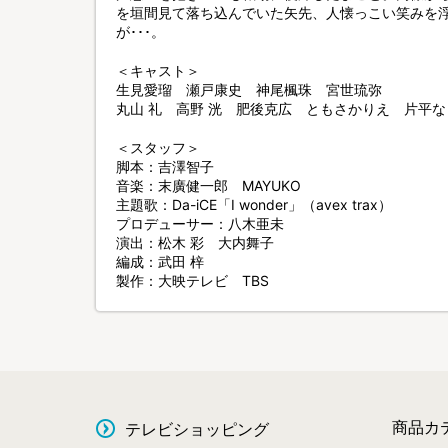
を垣間見て落ち込んでいた矢先、人懐っこい笑みを
が･･･。
＜キャスト＞
生見愛瑠 瀬戸康史 神尾楓珠 宮世琉弥
丸山 礼 高野 洸 肥後克広 ともさかりえ 片平な
＜スタッフ＞
脚本：吉澤智子
音楽：末廣健一郎 MAYUKO
主題歌：Da-iCE「I wonder」（avex trax）
プロデューサー：八木亜未
演出：松木 彩 大内舞子
編成：武田 梓
製作：大映テレビ TBS
商品カ
テレビショッピング