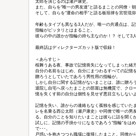
太郎を演じるのは瀬戸康史。
また、自らを“唯一の男友達”と語るまことの同僚・
そして、自らを“運命の相手”と語る板垣律を宮世琉
年齢もタイプも異なる3人だが、唯一の共通点は、
指輪がピッタリとはまること。
彼らの中の誰かが指輪の持ち主なのか！？ そして3人
最終話はディレクターズカット版で収録！
＜あらすじ＞
桜舞うある夜、事故で記憶喪失になってしまった緒
自分の名前をはじめ、自分にまつわるすべての記憶
贈ろうとしていたであろう男性用の指輪が。
しかし自分に関する記憶がないまことは、誰に贈ろ
退院し自宅へ戻ったまことの部屋は無機質で、クロ
憶を失くす前の自分は個性を見せず悪目立ちしない
記憶を失い、誰からの連絡もなく孤独を感じていた
レを名乗る西公太郎（瀬戸康史）や同僚で唯一の男
る。自分のことを知りたいまことは彼らに話を聞く
試しに、記憶の手掛かりになるであろう“指輪”をは
で･･･。
戸惑いを抱きつつも職場に復帰したまこと。同僚か