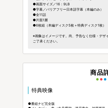
●画面サイズ／16：9LB
●字幕／バリアフリー日本語字幕（本編のみ）
●全11話
●片面1層
●6枚組（本編ディスク5枚＋特典ディスク1枚）
※画像はイメージです。尚、予告なく仕様・デザ
ご了承ください。
商品
特典映像
●番組ナビ完全版