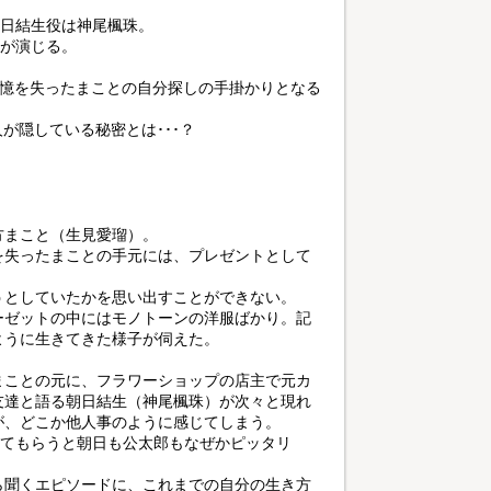
朝日結生役は神尾楓珠。
弥が演じる。
記憶を失ったまことの自分探しの手掛かりとなる
が隠している秘密とは･･･？
方まこと（生見愛瑠）。
を失ったまことの手元には、プレゼントとして
うとしていたかを思い出すことができない。
ーゼットの中にはモノトーンの洋服ばかり。記
ように生きてきた様子が伺えた。
まことの元に、フラワーショップの店主で元カ
友達と語る朝日結生（神尾楓珠）が次々と現れ
が、どこか他人事のように感じてしまう。
めてもらうと朝日も公太郎もなぜかピッタリ
ら聞くエピソードに、これまでの自分の生き方