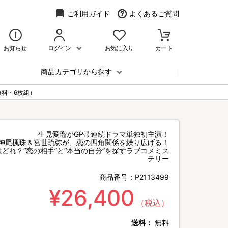
ご利用ガイド
よくあるご質問
お知らせ
ログイン
お気に入り
カート
商品カテゴリから探す
無料・6枚組）
生見愛瑠がGP帯連続ドラマ単独初主演！
神尾楓珠＆宮世琉弥が、恋の四角関係を繰り広げる！
どれ？“恋の相手”と“本当の自分”を探すラブコメミス
テリー
商品番号：
P2113499
¥26,400
（税込）
送料：
無料