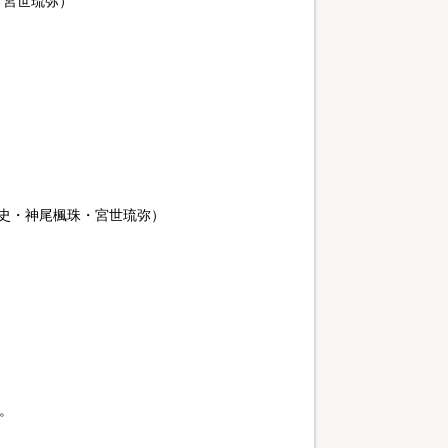
・宮世琉弥）
史・神尾楓珠・宮世琉弥）
。