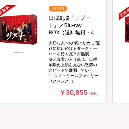
送料無料
日曜劇場『リブー
ト』／Blu-ray
BOX（送料無料・4枚
組）
大切な人への“愛のために”運
命に抗い続けるダークヒー
ローを鈴木亮平が熱演！
嘘と真実が入り乱れ、日曜
劇場史上類を見ない怒涛の
スピードで展開していく
“エクストリームファミリー
サスペンス”！
￥30,855
（税込）