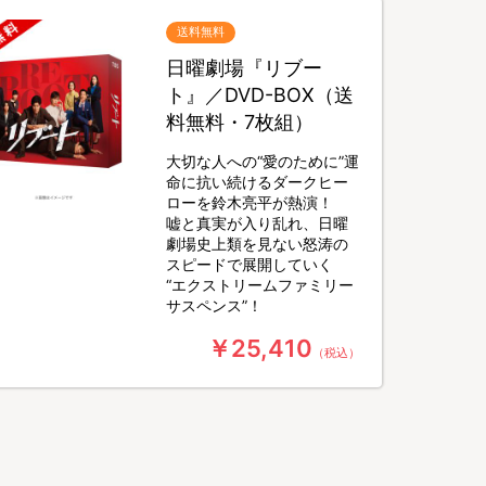
送料無料
日曜劇場『リブー
ト』／DVD-BOX（送
料無料・7枚組）
大切な人への“愛のために”運
命に抗い続けるダークヒー
ローを鈴木亮平が熱演！
嘘と真実が入り乱れ、日曜
劇場史上類を見ない怒涛の
スピードで展開していく
“エクストリームファミリー
サスペンス”！
￥25,410
（税込）