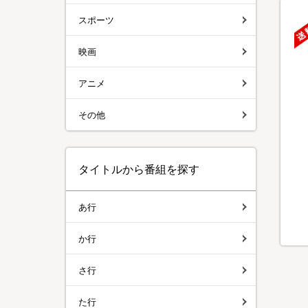
スポーツ
映画
アニメ
その他
タイトルから番組を探す
あ行
か行
さ行
た行