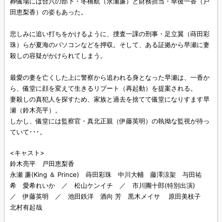
葬儀場には合六の部下・冬橋航（永瀬廉）と財務担当・幸後一香（戸
田恵梨香）の姿もあった。
悲しみに追い打ちをかけるように、捜査一課の刑事・足立翼（蒔田彩
珠）らが夏海のパソコンなどを押収。そして、ある証拠から早瀬に妻
殺しの容疑がかけられてしまう。
最愛の妻を亡くした上に警察から追われる身となった早瀬は、一香か
ら、儀堂に顔を変えて生きるリブート（再起動）を提案される。
妻殺しの真犯人を探すため、家族と過去を捨てて儀堂になりすます早
瀬（鈴木亮平）。
しかし、儀堂には監察官・真北正親（伊藤英明）の執拗な監視が待っ
ていて･･･。
<キャスト>
鈴木亮平 戸田恵梨香
永瀬 廉(King ＆ Prince) 蒔田彩珠 中川大輔 藤澤涼架 与田祐
希 愛希れいか ／ 松山ケンイチ ／ 市川團十郎(特別出演)
／ 伊藤英明 ／ 池田鉄洋 酒向 芳 黒木メイサ 原田美枝子
北村有起哉