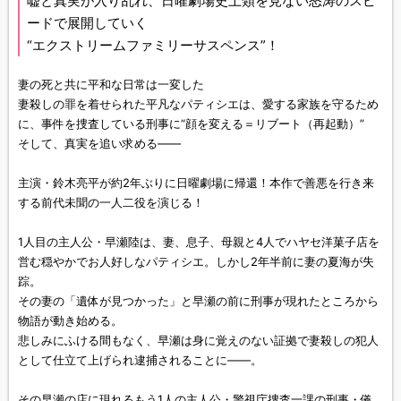
嘘と真実が入り乱れ、日曜劇場史上類を見ない怒涛のスピ
ードで展開していく
“エクストリームファミリーサスペンス”！
妻の死と共に平和な日常は一変した
妻殺しの罪を着せられた平凡なパティシエは、愛する家族を守るため
に、事件を捜査している刑事に“顔を変える＝リブート（再起動）”
そして、真実を追い求める——
主演・鈴木亮平が約2年ぶりに日曜劇場に帰還！本作で善悪を行き来
する前代未聞の一人二役を演じる！
1人目の主人公・早瀬陸は、妻、息子、母親と4人でハヤセ洋菓子店を
営む穏やかでお人好しなパティシエ。しかし2年半前に妻の夏海が失
踪。
その妻の「遺体が見つかった」と早瀬の前に刑事が現れたところから
物語が動き始める。
悲しみにふける間もなく、早瀬は身に覚えのない証拠で妻殺しの犯人
として仕立て上げられ逮捕されることに——。
その早瀬の店に現れるもう1人の主人公・警視庁捜査一課の刑事・儀