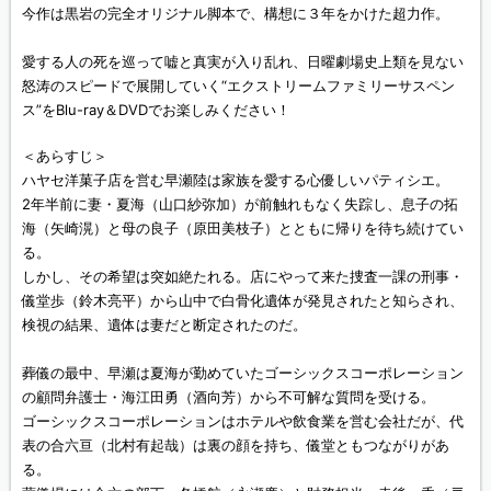
今作は黒岩の完全オリジナル脚本で、構想に３年をかけた超力作。
愛する人の死を巡って嘘と真実が入り乱れ、日曜劇場史上類を見ない
怒涛のスピードで展開していく“エクストリームファミリーサスペン
ス”をBlu-ray＆DVDでお楽しみください！
＜あらすじ＞
ハヤセ洋菓子店を営む早瀬陸は家族を愛する心優しいパティシエ。
2年半前に妻・夏海（山口紗弥加）が前触れもなく失踪し、息子の拓
海（矢崎滉）と母の良子（原田美枝子）とともに帰りを待ち続けてい
る。
しかし、その希望は突如絶たれる。店にやって来た捜査一課の刑事・
儀堂歩（鈴木亮平）から山中で白骨化遺体が発見されたと知らされ、
検視の結果、遺体は妻だと断定されたのだ。
葬儀の最中、早瀬は夏海が勤めていたゴーシックスコーポレーション
の顧問弁護士・海江田勇（酒向芳）から不可解な質問を受ける。
ゴーシックスコーポレーションはホテルや飲食業を営む会社だが、代
表の合六亘（北村有起哉）は裏の顔を持ち、儀堂ともつながりがあ
る。