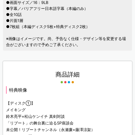
●画面サイズ／16：9LB
●字幕／バリアフリー日本語字幕（本編のみ）
●全10話
●片面1層
●7枚組（本編ディスク5枚+特典ディスク2枚）
※画像はイメージです。尚、予告なく仕様・デザイン等を変更する場
合がございますので予めご了承ください。
商品詳細
特典映像
【ディスク①】
メイキング
鈴木亮平×松山ケンイチ 真剣対談
「リブート」の舞台裏に迫るSP座談会
未公開！リブートチャンネル（永瀬廉×藤澤涼架）