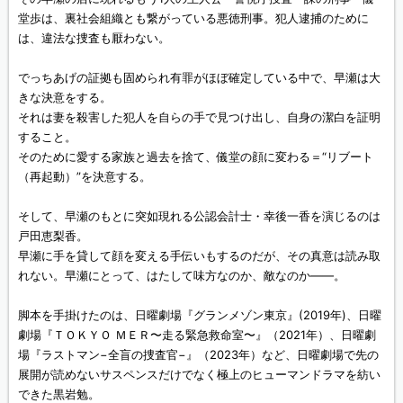
堂歩は、裏社会組織とも繋がっている悪徳刑事。犯人逮捕のために
は、違法な捜査も厭わない。
でっちあげの証拠も固められ有罪がほぼ確定している中で、早瀬は大
きな決意をする。
それは妻を殺害した犯人を自らの手で見つけ出し、自身の潔白を証明
すること。
そのために愛する家族と過去を捨て、儀堂の顔に変わる＝“リブート
（再起動）”を決意する。
そして、早瀬のもとに突如現れる公認会計士・幸後一香を演じるのは
戸田恵梨香。
早瀬に手を貸して顔を変える手伝いもするのだが、その真意は読み取
れない。早瀬にとって、はたして味方なのか、敵なのか——。
脚本を手掛けたのは、日曜劇場『グランメゾン東京』(2019年)、日曜
劇場『ＴＯＫＹＯ ＭＥＲ〜走る緊急救命室〜』（2021年）、日曜劇
場『ラストマン−全盲の捜査官−』（2023年）など、日曜劇場で先の
展開が読めないサスペンスだけでなく極上のヒューマンドラマを紡い
できた黒岩勉。