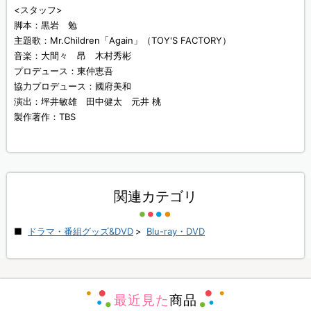
<スタッフ>
脚本：黒岩 勉
主題歌：Mr.Children「Again」（TOY'S FACTORY）
音楽：大間々 昂 木村秀彬
プロデュース：東仲恵吾
協力プロデュース：國府美和
演出：坪井敏雄 田中健太 元井 桃
製作著作：TBS
関連カテゴリ
ドラマ・番組グッズ&DVD
>
Blu-ray・DVD
最近見た
商品