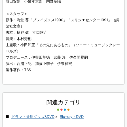
段田安則 小泉孝太郎 内野聖陽
＜スタッフ＞
原作：海堂 尊「ブレイズメス1990」「スリジエセンター1991」（講
談社文庫）
脚本：槌谷 健 守口悠介
音楽：木村秀彬
主題歌：小田和正「その先にあるもの」（ソニー・ミュージックレー
ベルズ）
プロデュース：伊與田英徳 武藤 淳 佐久間晃嗣
演出：西浦正記 加藤亜季子 伊東祥宏
製作著作：TBS
関連カテゴリ
ドラマ・番組グッズ&DVD
>
Blu-ray・DVD