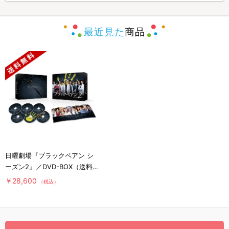
最近見た
商品
日曜劇場『ブラックペアン シ
ーズン2』／DVD-BOX（送料
無料・6枚組）
￥28,600
（税込）