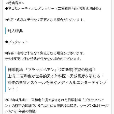
＜特典音声＞
●第１話オーディオコメンタリー（二宮和也 竹内涼真 西浦正記）
※内容・名称は予告なく変更となる場合がございます。
封入特典
●ブックレット
※内容・名称は予告なく変更となる場合がございます。
※仕様変更に伴い特典が付かない場合がございます。
日曜劇場 『ブラックペアン』(2018年)待望の続編！
主演 二宮和也が世界的天才外科医・天城雪彦を演じる！
前作の興奮とスケールを凌ぐメディカルエンターテインメ
ント！
2018年4月期に二宮和也主演で放送された日曜劇場『ブラックペア
ン』の待望の続編で、6年ぶりに日曜劇場に帰還。シーズン2はシーズ
ン1から6年後の物語。