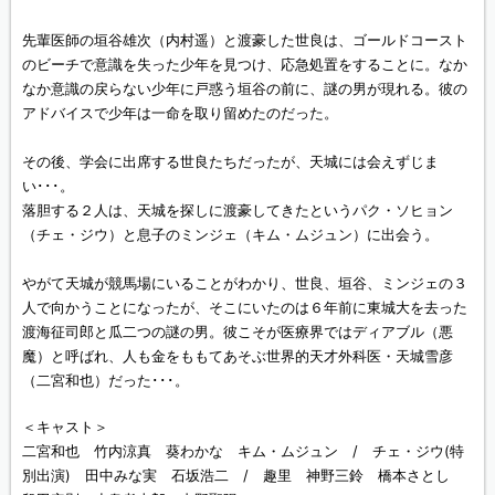
先輩医師の垣谷雄次（内村遥）と渡豪した世良は、ゴールドコースト
のビーチで意識を失った少年を見つけ、応急処置をすることに。なか
なか意識の戻らない少年に戸惑う垣谷の前に、謎の男が現れる。彼の
アドバイスで少年は一命を取り留めたのだった。
その後、学会に出席する世良たちだったが、天城には会えずじま
い･･･。
落胆する２人は、天城を探しに渡豪してきたというパク・ソヒョン
（チェ・ジウ）と息子のミンジェ（キム・ムジュン）に出会う。
やがて天城が競馬場にいることがわかり、世良、垣谷、ミンジェの３
人で向かうことになったが、そこにいたのは６年前に東城大を去った
渡海征司郎と瓜二つの謎の男。彼こそが医療界ではディアブル（悪
魔）と呼ばれ、人も金をももてあそぶ世界的天才外科医・天城雪彦
（二宮和也）だった･･･。
＜キャスト＞
二宮和也 竹内涼真 葵わかな キム・ムジュン / チェ・ジウ(特
別出演) 田中みな実 石坂浩二 / 趣里 神野三鈴 橋本さとし