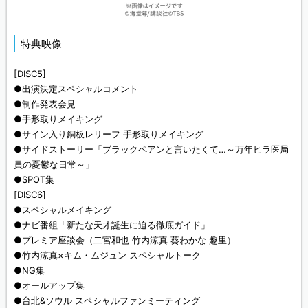
特典映像
[DISC5]
●出演決定スペシャルコメント
●制作発表会見
●手形取りメイキング
●サイン入り銅板レリーフ 手形取りメイキング
●サイドストーリー「ブラックペアンと言いたくて…～万年ヒラ医局
員の憂鬱な日常～」
●SPOT集
[DISC6]
●スペシャルメイキング
●ナビ番組「新たな天才誕生に迫る徹底ガイド」
●プレミア座談会（二宮和也 竹内涼真 葵わかな 趣里）
●竹内涼真×キム・ムジュン スペシャルトーク
●NG集
●オールアップ集
●台北&ソウル スペシャルファンミーティング