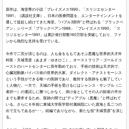
原作は、海堂尊の小説「ブレイズメス1990」「スリジエセンター
1991」（講談社文庫）。日本の医療問題を、エンターテインメントを
通して提起し続けてきた海堂。“バブル3部作”と呼ばれる「ブラックペ
アン」シリーズ「ブラックペアン1988」「ブレイズメス1990」「ス
リジエセンター1991」は累計発行部数160万部を突破しており、ファ
ンから熱烈な支持を受けている。
今作で二宮が演じるのは、人も金をももてあそぶ悪魔な世界的天才外
科医・天城雪彦（あまぎ・ゆきひこ）。オーストラリア・ゴールドコ
ーストのハートセンターに長年勤めており、手術の技術は天才的で、
心臓冠動脈バイパス術の世界的大家。ダイレクト・アナストモーシス
という手技ができる唯一の医師であり、敵対する医師をも魅了してい
く人物だ。一方で、天城の手術を受けるにはシャンス・サンプル（二
者択一）の運試しに勝つしかなく、掛け金としてその人の財産の半分
までも要求するため、医師の間では“ディアブル（悪魔）”と呼ばれて
いる。さらに６年前に東城大学医学部付属病院にいた渡海と瓜二つの
出で立ちであるが･･･。続編でありながら、新たな役“天城雪彦”を演じ
る。