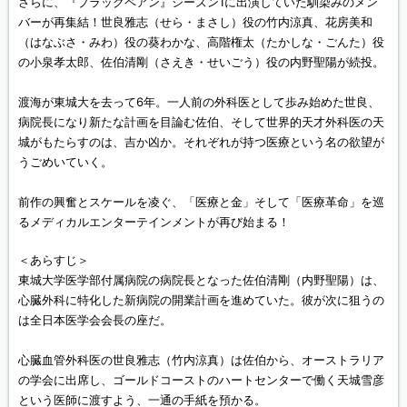
さらに、『ブラックペアン』シーズン1に出演していた馴染みのメン
バーが再集結！世良雅志（せら・まさし）役の竹内涼真、花房美和
（はなぶさ・みわ）役の葵わかな、高階権太（たかしな・ごんた）役
の小泉孝太郎、佐伯清剛（さえき・せいごう）役の内野聖陽が続投。
渡海が東城大を去って6年。一人前の外科医として歩み始めた世良、
病院長になり新たな計画を目論む佐伯、そして世界的天才外科医の天
城がもたらすのは、吉か凶か。それぞれが持つ医療という名の欲望が
うごめいていく。
前作の興奮とスケールを凌ぐ、「医療と金」そして「医療革命」を巡
るメディカルエンターテインメントが再び始まる！
＜あらすじ＞
東城大学医学部付属病院の病院長となった佐伯清剛（内野聖陽）は、
心臓外科に特化した新病院の開業計画を進めていた。彼が次に狙うの
は全日本医学会会長の座だ。
心臓血管外科医の世良雅志（竹内涼真）は佐伯から、オーストラリア
の学会に出席し、ゴールドコーストのハートセンターで働く天城雪彦
という医師に渡すよう、一通の手紙を預かる。