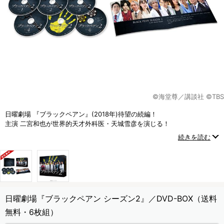
©海堂尊／講談社 ©TBS
日曜劇場 『ブラックペアン』(2018年)待望の続編！
主演 二宮和也が世界的天才外科医・天城雪彦を演じる！
前作の興奮とスケールを凌ぐメディカルエンターテインメント！
続きを読む
日曜劇場『ブラックペアン シーズン2』／DVD-BOX（送料
無料・6枚組）