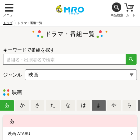
メニュー
商品検索
カート
トップ
ドラマ・番組一覧
ドラマ・番組一覧
キーワードで番組を探す
ジャンル
映画
あ
か
さ
た
な
は
ま
や
ら
あ
映画 ATARU