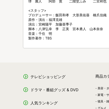
堺 雅人 阿部 寛 二階堂ふみ 二宮和也
<スタッフ>
プロデューサー：飯田和孝 大形美佑葵 橋爪佳
原作・演出：福澤克雄
演出：宮崎陽平 加藤亜季子
脚本：八津弘幸 李 正美 宮本勇人 山本奈奈
音楽：千住 明
製作著作：TBS
商品カ
テレビショッピング
美容・
ドラマ・番組グッズ & DVD
家電・
寝具・
人気ランキング
グルメ