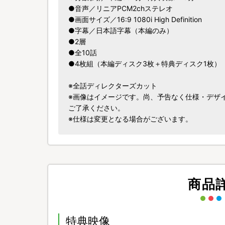
●音声／リニアPCM2chステレオ
●画面サイズ／16:9 1080i High Definition
●字幕／日本語字幕（本編のみ）
●2層
●全10話
●4枚組（本編ディスク3枚＋特典ディスク1枚）
※全話ディレクターズカット
※画像はイメージです。尚、予告なく仕様・デザ
ご了承ください。
※仕様は変更となる場合がございます。
商品
特典映像