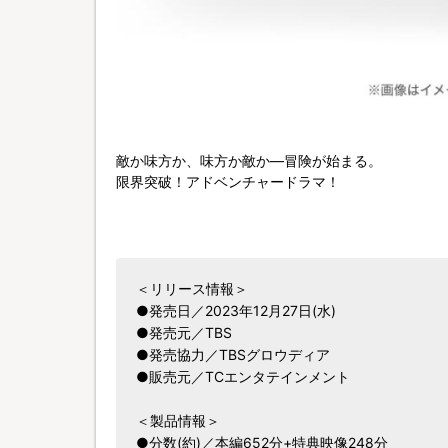
敵か味方か、味方か敵か―冒険が始まる。
限界突破！アドベンチャードラマ！
＜リリース情報＞
●発売日／2023年12月27日(水)
●発売元／TBS
●発売協力／TBSグロウディア
●販売元／TCエンタテインメント
＜製品情報＞
●分数(約)／本編652分+特典映像248分