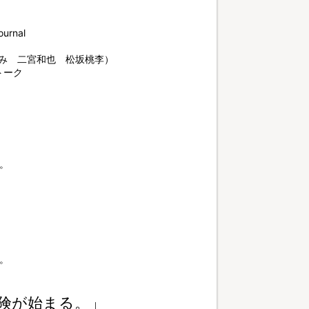
rnal
ふみ 二宮和也 松坂桃李）
トーク
。
。
険が始まる。」