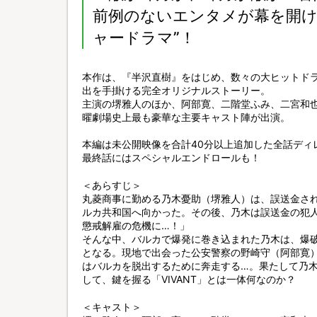
前例のないエンタメが幕を開け
ャードラマ”！
本作は、『半沢直樹』をはじめ、数々の大ヒットド
出を手掛ける完全オリジナルストーリー。
主演の堺雅人のほか、阿部寛、二階堂ふみ、二宮和
曜劇場史上最も豪華な主要キャスト陣が出演。
本編は未公開映像を合計40分以上追加した全話ディ
最終話にはスペシャルエンドロールも！
＜あらすじ＞
丸菱商事に勤める乃木憂助（堺雅人）は、誤送金され
ルカ共和国へ向かった。その後、乃木は誤送金の犯
懲戒解雇の危機に…！」
そんな中、バルカで爆発に巻き込まれた乃木は、爆
となる。現地で出会った公安警察の野崎守（阿部寛
はバルカを脱出するために奔走する…。果たして乃木
して、鍵を握る「VIVANT」とは一体何なのか？
＜キャスト＞