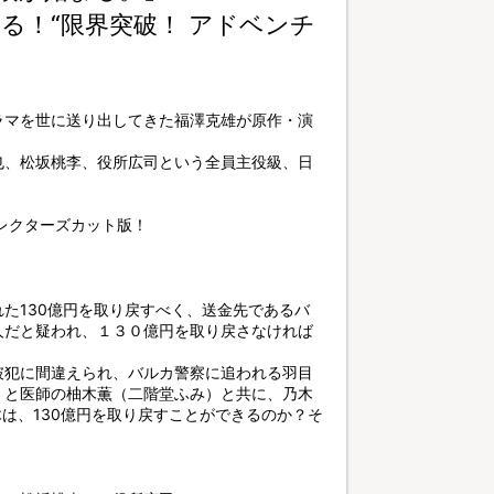
る！“限界突破！ アドベンチ
ラマを世に送り出してきた福澤克雄が原作・演
也、松坂桃李、役所広司という全員主役級、日
レクターズカット版！
た130億円を取り戻すべく、送金先であるバ
人だと疑われ、１３０億円を取り戻さなければ
破犯に間違えられ、バルカ警察に追われる羽目
）と医師の柚木薫（二階堂ふみ）と共に、乃木
は、130億円を取り戻すことができるのか？そ