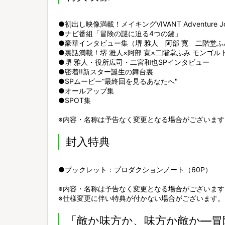
●初出し映像満載！メイキングVIVANT Adventure Jou
●ナビ番組「冒険の謎に迫る4つの鍵」
●豪華インタビュー集（堺 雅人 阿部 寛 二階堂
●裏話満載！堺 雅人×阿部 寛×二階堂ふみ モンゴル
●堺 雅人・役所広司・二宮和也SPインタビュー
●密着!!新スター誕生の舞台裏
●SPムービー“最終回を見るあなたへ"
●オールアップ集
●SPOT集
※内容・名称は予告なく変更となる場合がございます
封入特典
●ブックレット：プロダクションノート（60P）
※内容・名称は予告なく変更となる場合がございます
※仕様変更に伴い特典が付かない場合がございます。
「敵か味方か、味方か敵か―冒