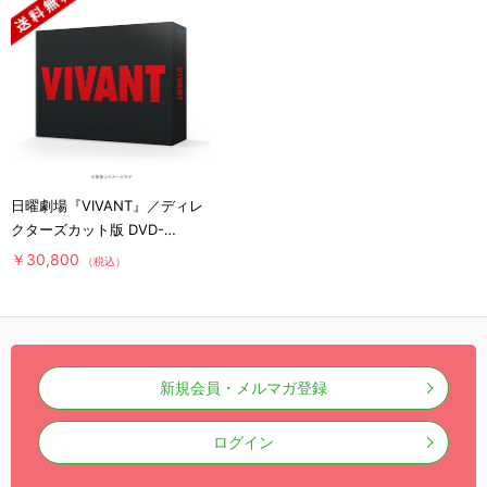
日曜劇場『VIVANT』／ディレ
クターズカット版 DVD-
BOX（送料無料・6枚組）
￥30,800
（税込）
新規会員・メルマガ登録
ログイン