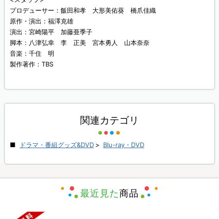
プロデューサー：飯田和孝 大形美佑葵 橋爪佳織
原作・演出：福澤克雄
演出：宮崎陽平 加藤亜季子
脚本：八津弘幸 李 正美 宮本勇人 山本奈奈
音楽：千住 明
製作著作：TBS
関連カテゴリ
ドラマ・番組グッズ&DVD
>
Blu-ray・DVD
最近見た
商品