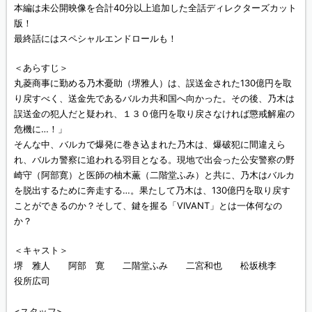
本編は未公開映像を合計40分以上追加した全話ディレクターズカット
版！
最終話にはスペシャルエンドロールも！
＜あらすじ＞
丸菱商事に勤める乃木憂助（堺雅人）は、誤送金された130億円を取
り戻すべく、送金先であるバルカ共和国へ向かった。その後、乃木は
誤送金の犯人だと疑われ、１３０億円を取り戻さなければ懲戒解雇の
危機に…！」
そんな中、バルカで爆発に巻き込まれた乃木は、爆破犯に間違えら
れ、バルカ警察に追われる羽目となる。現地で出会った公安警察の野
崎守（阿部寛）と医師の柚木薫（二階堂ふみ）と共に、乃木はバルカ
を脱出するために奔走する…。果たして乃木は、130億円を取り戻す
ことができるのか？そして、鍵を握る「VIVANT」とは一体何なの
か？
＜キャスト＞
堺 雅人 阿部 寛 二階堂ふみ 二宮和也 松坂桃李
役所広司
<スタッフ>