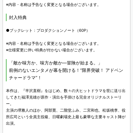
※内容・名称は予告なく変更となる場合がございます。
封入特典
●ブックレット：プロダクションノート（60P）
※内容・名称は予告なく変更となる場合がございます。
※仕様変更に伴い特典が付かない場合がございます。
「敵か味方か、味方か敵か―冒険が始まる。」
前例のないエンタメが幕を開ける！“限界突破！ アドベン
チャードラマ”！
本作は、『半沢直樹』をはじめ、数々の大ヒットドラマを世に送り出
してきた福澤克雄が原作・演出を手掛ける完全オリジナルストーリ
ー。
主演の堺雅人のほか、阿部寛、二階堂ふみ、二宮和也、松坂桃李、役
所広司という全員主役級、日曜劇場史上最も豪華な主要キャスト陣が
出演。