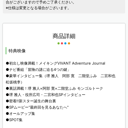
合がございますので予めご了承ください。
※仕様は変更となる場合がございます。
商品詳細
特典映像
●初出し映像満載！メイキングVIVANT Adventure Journal
●ナビ番組「冒険の謎に迫る4つの鍵」
●豪華インタビュー集（堺 雅人 阿部 寛 二階堂ふみ 二宮和也
松坂桃李）
●裏話満載！堺 雅人×阿部 寛×二階堂ふみ モンゴルトーク
●堺 雅人・役所広司・二宮和也SPインタビュー
●密着!!新スター誕生の舞台裏
●SPムービー“最終回を見るあなたへ"
●オールアップ集
●SPOT集