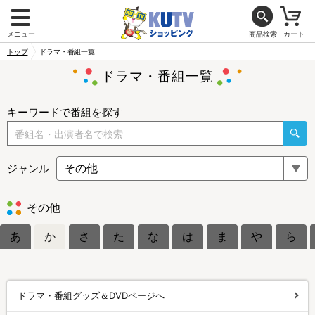
メニュー
商品検索
カート
トップ
ドラマ・番組一覧
ドラマ・番組一覧
キーワードで番組を探す
ジャンル
その他
あ
か
さ
た
な
は
ま
や
ら
ドラマ・番組グッズ＆DVDページへ