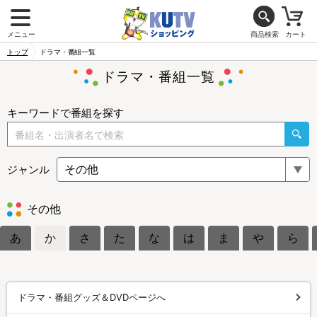
メニュー
商品検索
カート
トップ
ドラマ・番組一覧
ドラマ・番組一覧
キーワードで番組を探す
ジャンル
その他
あ
か
さ
た
な
は
ま
や
ら
ドラマ・番組グッズ＆DVDページへ