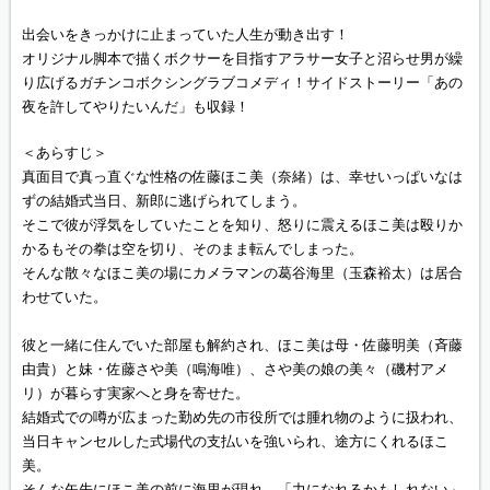
出会いをきっかけに止まっていた人生が動き出す！
オリジナル脚本で描くボクサーを目指すアラサー女子と沼らせ男が繰
り広げるガチンコボクシングラブコメディ！サイドストーリー「あの
夜を許してやりたいんだ」も収録！
＜あらすじ＞
真面目で真っ直ぐな性格の佐藤ほこ美（奈緒）は、幸せいっぱいなは
ずの結婚式当日、新郎に逃げられてしまう。
そこで彼が浮気をしていたことを知り、怒りに震えるほこ美は殴りか
かるもその拳は空を切り、そのまま転んでしまった。
そんな散々なほこ美の場にカメラマンの葛谷海里（玉森裕太）は居合
わせていた。
彼と一緒に住んでいた部屋も解約され、ほこ美は母・佐藤明美（斉藤
由貴）と妹・佐藤さや美（鳴海唯）、さや美の娘の美々（磯村アメ
リ）が暮らす実家へと身を寄せた。
結婚式での噂が広まった勤め先の市役所では腫れ物のように扱われ、
当日キャンセルした式場代の支払いを強いられ、途方にくれるほこ
美。
そんな矢先にほこ美の前に海里が現れ、「力になれるかもしれない」