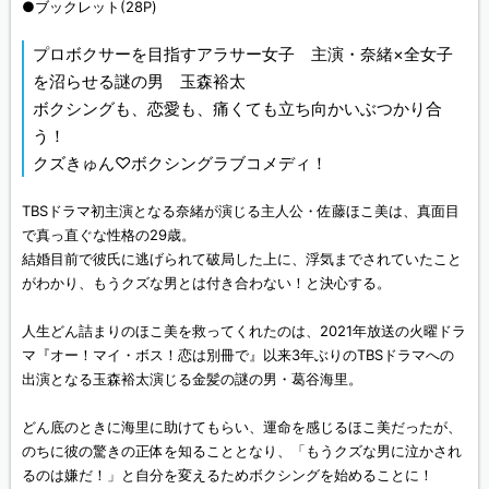
●ブックレット(28P)
プロボクサーを目指すアラサー女子 主演・奈緒×全女子
を沼らせる謎の男 玉森裕太
ボクシングも、恋愛も、痛くても立ち向かいぶつかり合
う！
クズきゅん♡ボクシングラブコメディ！
TBSドラマ初主演となる奈緒が演じる主人公・佐藤ほこ美は、真面目
で真っ直ぐな性格の29歳。
結婚目前で彼氏に逃げられて破局した上に、浮気までされていたこと
がわかり、もうクズな男とは付き合わない！と決心する。
人生どん詰まりのほこ美を救ってくれたのは、2021年放送の火曜ドラ
マ『オー！マイ・ボス！恋は別冊で』以来3年ぶりのTBSドラマへの
出演となる玉森裕太演じる金髪の謎の男・葛谷海里。
どん底のときに海里に助けてもらい、運命を感じるほこ美だったが、
のちに彼の驚きの正体を知ることとなり、「もうクズな男に泣かされ
るのは嫌だ！」と自分を変えるためボクシングを始めることに！