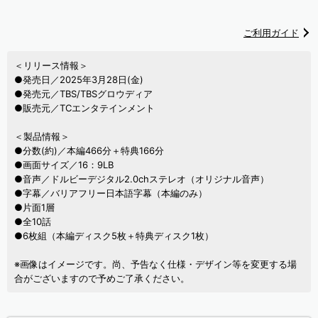
ご利用ガイド
＜リリース情報＞
●発売日／2025年3月28日(金)
●発売元／TBS/TBSグロウディア
●販売元／TCエンタテインメント
＜製品情報＞
●分数(約)／本編466分＋特典166分
●画面サイズ／16：9LB
●音声／ドルビーデジタル2.0chステレオ（オリジナル音声）
●字幕／バリアフリー日本語字幕（本編のみ）
●片面1層
●全10話
●6枚組（本編ディスク5枚＋特典ディスク1枚）
※画像はイメージです。尚、予告なく仕様・デザイン等を変更する場
合がございますので予めご了承ください。