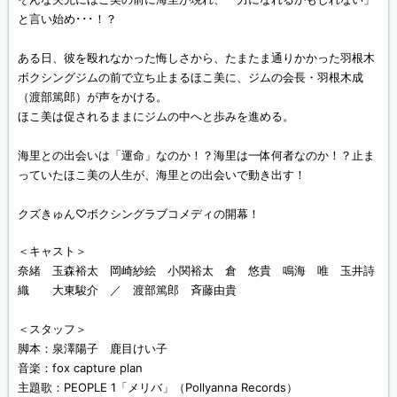
と言い始め･･･！？
ある日、彼を殴れなかった悔しさから、たまたま通りかかった羽根木
ボクシングジムの前で立ち止まるほこ美に、ジムの会長・羽根木成
（渡部篤郎）が声をかける。
ほこ美は促されるままにジムの中へと歩みを進める。
海里との出会いは「運命」なのか！？海里は一体何者なのか！？止ま
っていたほこ美の人生が、海里との出会いで動き出す！
クズきゅん♡ボクシングラブコメディの開幕！
＜キャスト＞
奈緒 玉森裕太 岡崎紗絵 小関裕太 倉 悠貴 鳴海 唯 玉井詩
織 大東駿介 ／ 渡部篤郎 斉藤由貴
＜スタッフ＞
脚本：泉澤陽子 鹿目けい子
音楽：fox capture plan
主題歌：PEOPLE 1「メリバ」（Pollyanna Records）