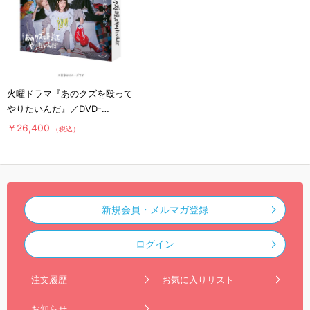
火曜ドラマ『あのクズを殴って
やりたいんだ』／DVD-
BOX（送料無料・6枚組）
￥26,400
（税込）
新規会員・メルマガ登録
ログイン
注文履歴
お気に入りリスト
お知らせ