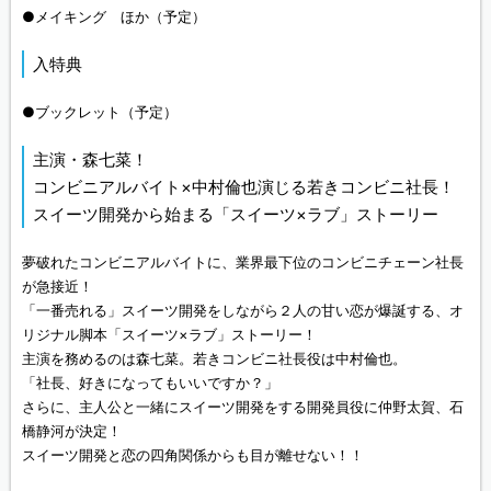
●メイキング ほか（予定）
入特典
●ブックレット（予定）
主演・森七菜！
コンビニアルバイト×中村倫也演じる若きコンビニ社長！
スイーツ開発から始まる「スイーツ×ラブ」ストーリー
夢破れたコンビニアルバイトに、業界最下位のコンビニチェーン社長
が急接近！
「一番売れる」スイーツ開発をしながら２人の甘い恋が爆誕する、オ
リジナル脚本「スイーツ×ラブ」ストーリー！
主演を務めるのは森七菜。若きコンビニ社長役は中村倫也。
「社長、好きになってもいいですか？」
さらに、主人公と一緒にスイーツ開発をする開発員役に仲野太賀、石
橋静河が決定！
スイーツ開発と恋の四角関係からも目が離せない！！