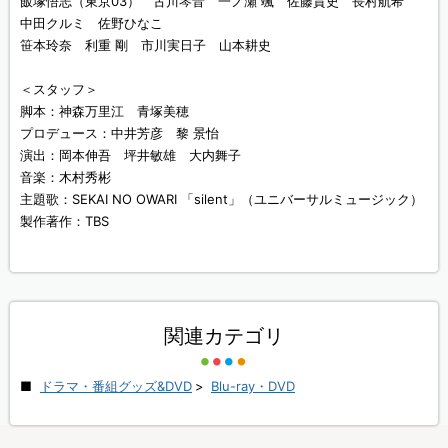
飯塚悟志（東京03） 古川琴音 一ノ瀬 颯 佐藤貴史 長村航希
中田クルミ 佐野ひなこ
笹本玲奈 利重 剛 市川実日子 山本耕史
＜スタッフ＞
脚本：神森万里江 青塚美穂
プロデュース：中井芳彦 黎 景怡
演出：岡本伸吾 坪井敏雄 大内舞子
音楽：木村秀彬
主題歌：SEKAI NO OWARI 「silent」（ユニバーサルミュージック）
製作著作：TBS
関連カテゴリ
ドラマ・番組グッズ&DVD
>
Blu-ray・DVD