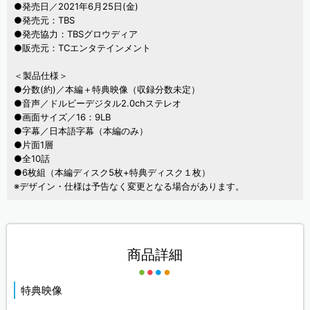
●発売日／2021年6月25日(金)
●発売元：TBS
●発売協力：TBSグロウディア
●販売元：TCエンタテインメント
＜製品仕様＞
●分数(約)／本編＋特典映像（収録分数未定）
●音声／ドルビーデジタル2.0chステレオ
●画面サイズ／16：9LB
●字幕／日本語字幕（本編のみ）
●片面1層
●全10話
●6枚組（本編ディスク5枚+特典ディスク１枚）
※デザイン・仕様は予告なく変更となる場合があります。
商品詳細
特典映像