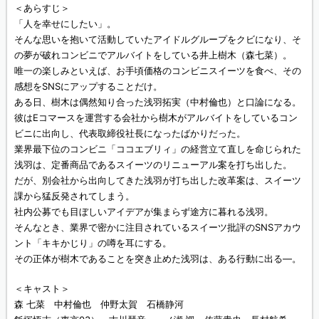
＜あらすじ＞
「人を幸せにしたい」。
そんな思いを抱いて活動していたアイドルグループをクビになり、そ
の夢が破れコンビニでアルバイトをしている井上樹木（森七菜）。
唯一の楽しみといえば、お手頃価格のコンビニスイーツを食べ、その
感想をSNSにアップすることだけ。
ある日、樹木は偶然知り合った浅羽拓実（中村倫也）と口論になる。
彼はEコマースを運営する会社から樹木がアルバイトをしているコン
ビニに出向し、代表取締役社長になったばかりだった。
業界最下位のコンビニ「ココエブリィ」の経営立て直しを命じられた
浅羽は、定番商品であるスイーツのリニューアル案を打ち出した。
だが、別会社から出向してきた浅羽が打ち出した改革案は、スイーツ
課から猛反発されてしまう。
社内公募でも目ぼしいアイデアが集まらず途方に暮れる浅羽。
そんなとき、業界で密かに注目されているスイーツ批評のSNSアカウ
ント「キキかじり」の噂を耳にする。
その正体が樹木であることを突き止めた浅羽は、ある行動に出る―。
＜キャスト＞
森 七菜 中村倫也 仲野太賀 石橋静河