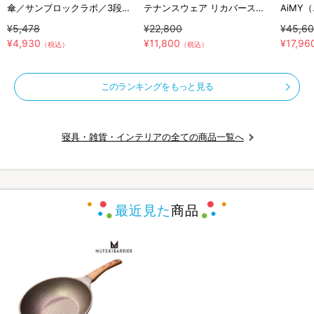
傘／サンブロックラボ／3段コ
テナンスウェア リカバース／
AiMY
ンパクト
半袖半ズボン／上下セット／リ
テナン
¥5,478
¥22,800
¥45,6
カバリーウェア
半袖半
¥4,930
¥11,800
¥17,96
（税込）
（税込）
下セッ
このランキングをもっと見る
寝具・雑貨・インテリアの全ての商品一覧へ
最近見た
商品