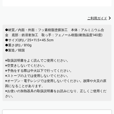
ご利用ガイド
●材質／内面・外面：フッ素樹脂塗膜加工 本体：アルミニウム合
金 底部：鉄溶射加工 取っ手：フェノール樹脂(耐熱温度140度)
●サイズ(約)／25×11.5×45.5cm
●重さ(約)／810g
●製造／韓国
※取扱説明書をよく読んでご使用ください。
※空焚きしないでください。
※予熱をする際は中火以下で行ってください。
※ストーブの上では使用しないでください。
※オープン・電子レンジでは使用しないでください。故障や火災の原
因になることがあります。
※お使いの加熱器具の取扱説明書をお読みになり、正しくご使用くだ
さい。