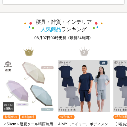
寝具・雑貨・インテリア
人気商品
ランキング
08月07日00時更新《最新24時間》
1
2
特別価格
送料無料
特別価格
特別価
＜50cm＞遮夏クール晴雨兼用
AiMY（エイミー）ボディメン
【1着あ