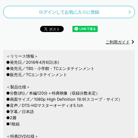
ログインしてお気に入りに登録
ご利用ガイド
＜リリース情報＞
●発売日／2016年4月6日(水)
●発売元／TBS・小学館・TCエンタテインメント
●販売元／TCエンタテインメント
＜製品仕様＞
●分数(約)／本編120分＋特典映像（収録分数未定）
●画面サイズ／1080p High Definition 16:9(スコープ・サイズ）
●音声／DTS-HDマスターオーディオ5.1ch
●字幕／日本語
●2層
●1枚組
＜特典DVD仕様＞