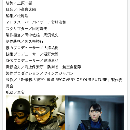
装飾／上原一晃
録音／小高康太郎
編集／松尾浩
ＶＦＸスーパーバイザー／宮崎浩和
スクリプター／田村寿美
製作担当／田中敏雄 馬渕敦史
制作統括／阿久根裕行
協力プロデューサー／大澤祐樹
技術プロデューサー／淺野太郎
宣伝プロデューサー／豊澤康弘
撮影協力／海上保安庁 防衛省 航空自衛隊
製作プロダクション／ツインズジャパン
製作／「S-最後の警官- 奪還 RECOVERY OF OUR FUTURE」製作委
員会
配給／東宝