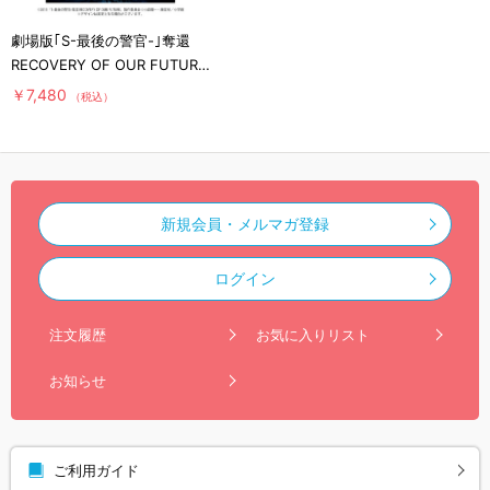
劇場版｢S-最後の警官-｣奪還
RECOVERY OF OUR FUTURE
／豪華版／Blu-ray(特典DVD付
￥7,480
（税込）
き)
新規会員・メルマガ登録
ログイン
注文履歴
お気に入りリスト
お知らせ
ご利用ガイド