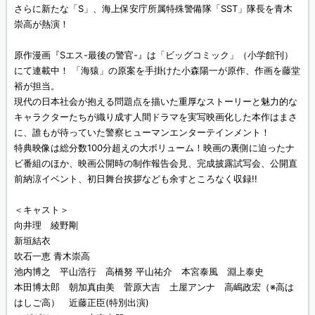
さらに新たな「S」、海上保安庁所属特殊警備隊「SST」隊長を青木
崇高が熱演！
原作漫画『Sエス-最後の警官-』は「ビッグコミック」（小学館刊）
にて連載中！ 「海猿」の原案を手掛けた小森陽一が原作、作画を藤堂
裕が担当。
現代の日本社会が抱える問題点を描いた重厚なストーリーと魅力的な
キャラクターたちが織り成す人間ドラマを実写映画化した本作はまさ
に、誰もが待っていた警察ヒューマンエンターテインメント！
特典映像は総分数100分超えの大ボリューム！映画の裏側に迫ったナ
ビ番組のほか、映画公開時の制作報告会見、完成披露試写会、公開直
前納涼イベント、初日舞台挨拶なども余すところなく収録!!
＜キャスト＞
向井理 綾野剛
新垣結衣
吹石一恵 青木崇高
池内博之 平山浩行 高橋努 平山祐介 本宮泰風 淵上泰史
本田博太郎 朝加真由美 菅原大吉 土屋アンナ 高嶋政宏（※高は
はしご高） 近藤正臣(特別出演)