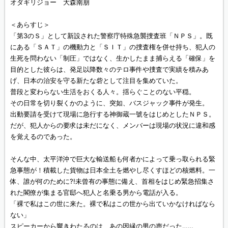
オダギリジョー 大森南朋
＜あらすじ＞
「第3のＳ」として新設された警察庁特殊急襲捜査班「ＮＰＳ」。既
にある「ＳＡＴ」の機動力と「ＳＩＴ」の捜査権を併せ持ち、犯人の
生死を問わない「制圧」ではなく、生かしたまま捕らえる「確保」を
目的とした彼らは、発足以降数々のテロ事件や捜査で実績を積みあ
げ、日本の治安を守る新たな砦として注目を集めていた。
普段と変わらない生活をおくる人々。揺らぐことのない平穏。
その日常を切り裂くかのように、突如、バスジャック事件が発生。
出動要請を受けて現場に急行する神御蔵一號をはじめとしたＮＰＳ。
だが、犯人からの要求は未だになく、メンバーは現場の状況に違和感
を覚えるのであった。
そんな中、太平洋沖で巨大な輸送船も何者かによって乗っ取られる緊
急事態が！積載した貨物は日本全土を燃やし尽くすほどの核燃料。一
体、誰が何のために?!未曾有の事態に備え、首相をはじめ緊急招集さ
れた閣僚が集まる官邸へ犯人と名乗る男から電話が入る。
「裸で私はこの世に来た。裸で私はこの世から出ていかなければなら
ない」
スピーカーから響きわたるのは、あの因縁の男の声だった……