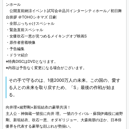
ンホール
公開直前納涼イベント試写会＠品川インターシティホール／初日舞
台挨拶 ＠TOHOシネマズ 日劇
・全部ぶっちゃけスペシャル
・緊急直前スペシャル
・女優吹石一恵が見つめるメイキングオブ映画S
・原作者密着映像
・予告編集
・ドラマ紹介
※特典DISCはDVDとなります。
※内容は予告なく変更になる場合がございます。
その手で守るのは、1億2000万人の未来。この国の、愛す
る人との未来を取り戻すため、「S」最後の作戦が始ま
る。
向井理×綾野剛×新垣結衣の豪華共演！
主人公・神御蔵一號役に向井 理。一號のライバル・蘇我伊織役に綾野
剛、新垣結衣、吹石一恵、オダギリジョー、大森南朋のほか、日本俳
優界を代表する豪華な顔ぶれが勢揃い。