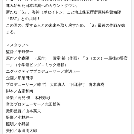
進み始めた日本壊滅へのカウントダウン。
新たな「S」、海神（ポセイドン）こと海上保安庁所属特殊警備隊
「SST」との共闘！
この国の、愛する人との未来を取り戻すため、「S」最後の作戦が始
まる。
＜スタッフ＞
監督／平野俊一
原作／小森陽一（原作） 藤堂 裕（作画）『Ｓ（エス）—最後の警官
—』（小学館ビッグコミック連載）
エグゼクティブプロデューサー／渡辺正一
企画／那須田淳
プロデューサー／韓 哲 大原真人 下田淳行 青木真樹
脚本／古家和尚
音楽／高見 優 木村秀彬
音楽プロデューサー／志田博英
撮影監督／山本英夫
撮影／小林純一
照明／小野晃
美術／永田周太郎