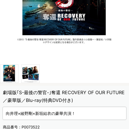
劇場版｢S-最後の警官-｣奪還 RECOVERY OF OUR FUTURE
／豪華版／Blu-ray(特典DVD付き)
向井理×綾野剛×新垣結衣の豪華共演！
商品番号：
P0073522