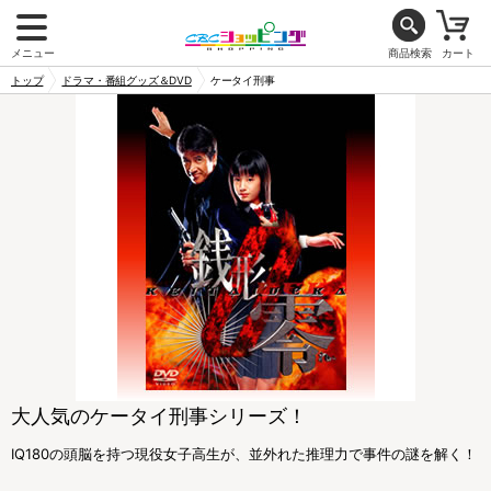
メニュー
商品検索
カート
トップ
ドラマ・番組グッズ＆DVD
ケータイ刑事
大人気のケータイ刑事シリーズ！
IQ180の頭脳を持つ現役女子高生が、並外れた推理力で事件の謎を解く！